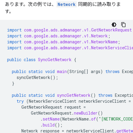
あります。次の例では、
Network
同期的に読み取りま
す。
import
com.google.ads.admanager.v1.GetNetworkRequest
import
com.google.ads.admanager.v1.Network
;
import
com.google.ads.admanager.v1.NetworkName
;
import
com.google.ads.admanager.v1.NetworkServiceCli
public
class
SyncGetNetwork
{
public
static
void
main
(
String
[]
args
)
throws
Exce
syncGetNetwork
();
}
public
static
void
syncGetNetwork
()
throws
Excepti
try
(
NetworkServiceClient
networkServiceClient
=
GetNetworkRequest
request
=
GetNetworkRequest
.
newBuilder
()
.
setName
(
NetworkName
.
of
(
"[NETWORK_COD
.
build
();
Network
response
=
networkServiceClient
.
getNetw