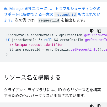
Ad Manager API エラーには、トラブルシューティングの
サポートに提供できる一意の
request_id
も含まれてい
ます。
次の例では、
request_id
を抽出します。
ErrorDetails
errorDetails
=
apiException
.
getErrorDeta
if
(
errorDetails
!=
null
 && 
errorDetails
.
getRequestI
// Unique request identifier.
String
requestId
=
errorDetails
.
getRequestInfo
().
g
}
リソース名を構築する
クライアント ライブラリには、ID からリソース名を構築
するためのヘルパークラスが用意されています。