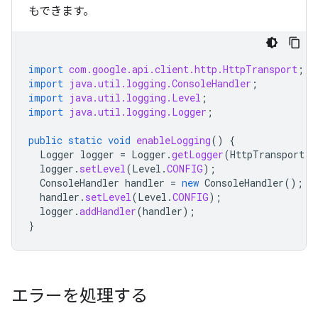
もできます。
import
com.google.api.client.http.HttpTransport
;
import
java.util.logging.ConsoleHandler
;
import
java.util.logging.Level
;
import
java.util.logging.Logger
;
public
static
void
enableLogging
()
{
Logger
logger
=
Logger
.
getLogger
(
HttpTransport
.
c
logger
.
setLevel
(
Level
.
CONFIG
);
ConsoleHandler
handler
=
new
ConsoleHandler
();
handler
.
setLevel
(
Level
.
CONFIG
);
logger
.
addHandler
(
handler
);
}
エラーを処理する