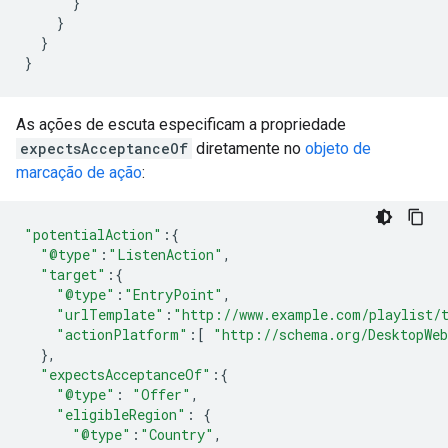
}
}
}
}
As ações de escuta especificam a propriedade
expectsAcceptanceOf
diretamente no
objeto de
marcação de ação
:
"potentialAction"
:{
"@type"
:
"ListenAction"
,
"target"
:{
"@type"
:
"EntryPoint"
,
"urlTemplate"
:
"http://www.example.com/playlist/
"actionPlatform"
:[
"http://schema.org/DesktopWe
},
"expectsAcceptanceOf"
:{
"@type"
:
"Offer"
,
"eligibleRegion"
:
{
"@type"
:
"Country"
,