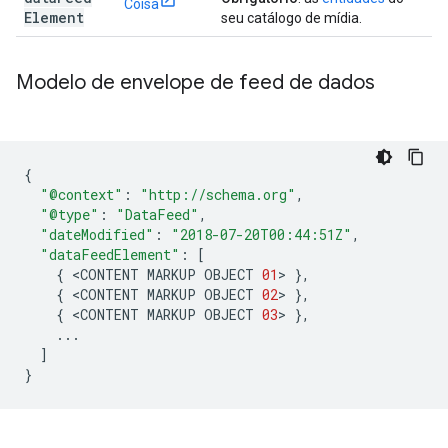
Coisa
Element
seu catálogo de mídia.
Modelo de envelope de feed de dados
{
"@context"
:
"http://schema.org"
,
"@type"
:
"DataFeed"
,
"dateModified"
:
"2018-07-20T00:44:51Z"
,
"dataFeedElement"
:
[
{
<
CONTENT
MARKUP
OBJECT
01
>
},
{
<
CONTENT
MARKUP
OBJECT
02
>
},
{
<
CONTENT
MARKUP
OBJECT
03
>
},
...
]
}