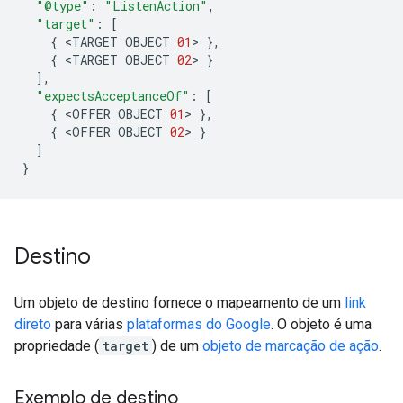
"@type"
:
"ListenAction"
,
"target"
:
[
{
<
TARGET
OBJECT
01
>
},
{
<
TARGET
OBJECT
02
>
}
],
"expectsAcceptanceOf"
:
[
{
<
OFFER
OBJECT
01
>
},
{
<
OFFER
OBJECT
02
>
}
]
}
Destino
Um objeto de destino fornece o mapeamento de um
link
direto
para várias
plataformas do Google
. O objeto é uma
propriedade (
target
) de um
objeto de marcação de ação
.
Exemplo de destino