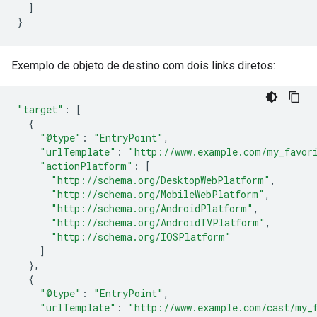
]
}
Exemplo de objeto de destino com dois links diretos:
"target"
:
[
{
"@type"
:
"EntryPoint"
,
"urlTemplate"
:
"http://www.example.com/my_favor
"actionPlatform"
:
[
"http://schema.org/DesktopWebPlatform"
,
"http://schema.org/MobileWebPlatform"
,
"http://schema.org/AndroidPlatform"
,
"http://schema.org/AndroidTVPlatform"
,
"http://schema.org/IOSPlatform"
]
},
{
"@type"
:
"EntryPoint"
,
"urlTemplate"
:
"http://www.example.com/cast/my_