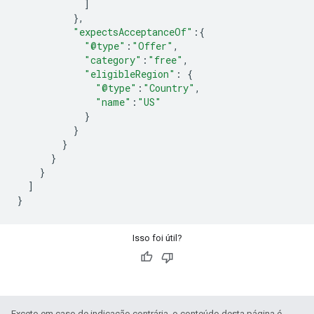
]
},
"expectsAcceptanceOf"
:{
"@type"
:
"Offer"
,
"category"
:
"free"
,
"eligibleRegion"
:
{
"@type"
:
"Country"
,
"name"
:
"US"
}
}
}
}
}
]
}
Isso foi útil?
Exceto em caso de indicação contrária, o conteúdo desta página é