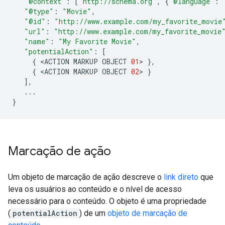
"@context"
:
[
"http://schema.org"
,
{
"@language"
:
"@type"
:
"Movie"
,
"@id"
:
"http://www.example.com/my_favorite_movie
"url"
:
"http://www.example.com/my_favorite_movie
"name"
:
"My Favorite Movie"
,
"potentialAction"
:
[
{
<
ACTION
MARKUP
OBJECT
01
>
},
{
<
ACTION
MARKUP
OBJECT
02
>
}
],
...
}
Marcação de ação
Um objeto de marcação de ação descreve o
link direto
que
leva os usuários ao conteúdo e o nível de acesso
necessário para o conteúdo. O objeto é uma propriedade
(
potentialAction
) de um
objeto de marcação de