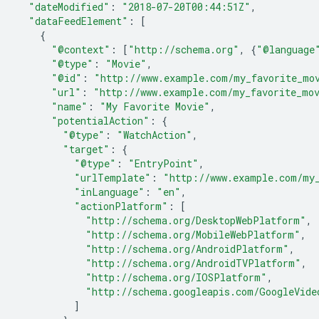
"dateModified"
:
"2018-07-20T00:44:51Z"
,
"dataFeedElement"
:
[
{
"@context"
:
[
"http://schema.org"
,
{
"@language
"@type"
:
"Movie"
,
"@id"
:
"http://www.example.com/my_favorite_mo
"url"
:
"http://www.example.com/my_favorite_mo
"name"
:
"My Favorite Movie"
,
"potentialAction"
:
{
"@type"
:
"WatchAction"
,
"target"
:
{
"@type"
:
"EntryPoint"
,
"urlTemplate"
:
"http://www.example.com/my
"inLanguage"
:
"en"
,
"actionPlatform"
:
[
"http://schema.org/DesktopWebPlatform"
,
"http://schema.org/MobileWebPlatform"
,
"http://schema.org/AndroidPlatform"
,
"http://schema.org/AndroidTVPlatform"
,
"http://schema.org/IOSPlatform"
,
"http://schema.googleapis.com/GoogleVide
]