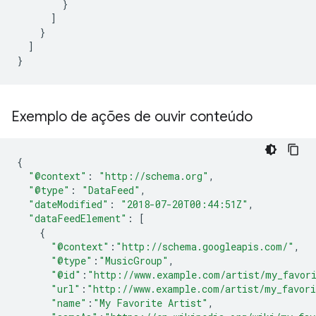
}
]
}
]
}
Exemplo de ações de ouvir conteúdo
{
"@context"
:
"http://schema.org"
,
"@type"
:
"DataFeed"
,
"dateModified"
:
"2018-07-20T00:44:51Z"
,
"dataFeedElement"
:
[
{
"@context"
:
"http://schema.googleapis.com/"
,
"@type"
:
"MusicGroup"
,
"@id"
:
"http://www.example.com/artist/my_favor
"url"
:
"http://www.example.com/artist/my_favori
"name"
:
"My Favorite Artist"
,