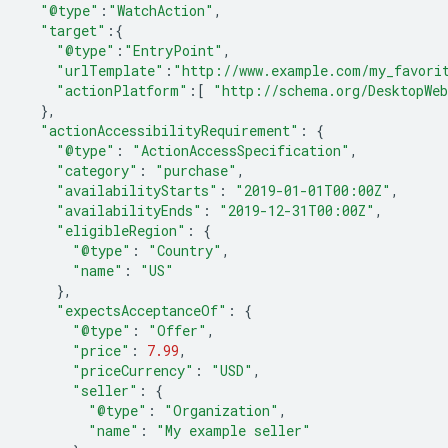
"@type"
:
"WatchAction"
,
"target"
:{
"@type"
:
"EntryPoint"
,
"urlTemplate"
:
"http://www.example.com/my_favori
"actionPlatform"
:[
"http://schema.org/DesktopWe
},
"actionAccessibilityRequirement"
:
{
"@type"
:
"ActionAccessSpecification"
,
"category"
:
"purchase"
,
"availabilityStarts"
:
"2019-01-01T00:00Z"
,
"availabilityEnds"
:
"2019-12-31T00:00Z"
,
"eligibleRegion"
:
{
"@type"
:
"Country"
,
"name"
:
"US"
},
"expectsAcceptanceOf"
:
{
"@type"
:
"Offer"
,
"price"
:
7.99
,
"priceCurrency"
:
"USD"
,
"seller"
:
{
"@type"
:
"Organization"
,
"name"
:
"My example seller"