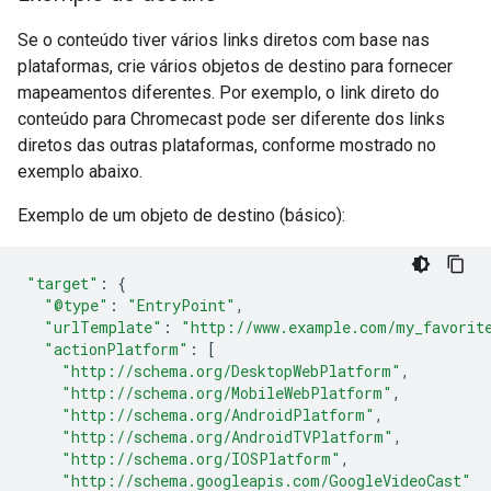
Se o conteúdo tiver vários links diretos com base nas
plataformas, crie vários objetos de destino para fornecer
mapeamentos diferentes. Por exemplo, o link direto do
conteúdo para Chromecast pode ser diferente dos links
diretos das outras plataformas, conforme mostrado no
exemplo abaixo.
Exemplo de um objeto de destino (básico):
"target"
:
{
"@type"
:
"EntryPoint"
,
"urlTemplate"
:
"http://www.example.com/my_favorit
"actionPlatform"
:
[
"http://schema.org/DesktopWebPlatform"
,
"http://schema.org/MobileWebPlatform"
,
"http://schema.org/AndroidPlatform"
,
"http://schema.org/AndroidTVPlatform"
,
"http://schema.org/IOSPlatform"
,
"http://schema.googleapis.com/GoogleVideoCast"