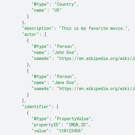
"@type"
:
"Country"
,
"name"
:
"US"
}
},
"description"
:
"This is my favorite movie."
,
"actor"
:
[
{
"@type"
:
"Person"
,
"name"
:
"John Doe"
,
"sameAs"
:
"https://en.wikipedia.org/wiki/J
},
{
"@type"
:
"Person"
,
"name"
:
"Jane Doe"
,
"sameAs"
:
"https://en.wikipedia.org/wiki/J
}
],
"identifier"
:
[
{
"@type"
:
"PropertyValue"
,
"propertyID"
:
"IMDB_ID"
,
"value"
:
"tt0123456"