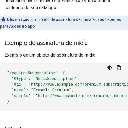
assinatura tiver um nível e permitir o acesso a todo o
conteúdo do seu catálogo.
Observação
:
um objeto de assinatura de mídia é usado apenas
para
Ações no app
.
Exemplo de assinatura de mídia
Exemplo de um objeto de assinatura de mídia:
"requiresSubscription"
:
{
"@type"
:
"MediaSubscription"
,
"@id"
:
"http://www.example.com/premium_subscripti
"name"
:
"Example Premium"
,
"sameAs"
:
"http://www.example.com/premium_subscri
}