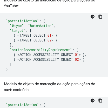
Modelo de objeto de marcação de ação para ações do
YouTube:
"potentialAction"
:
{
"@type"
:
"WatchAction"
,
"target"
:
[
{
<
TARGET
OBJECT
01
>
},
{
<
TARGET
OBJECT
02
>
}
],
"actionAccessibilityRequirement"
:
[
{
<
ACTION
ACCESSIBILITY
OBJECT
01
>
},
{
<
ACTION
ACCESSIBILITY
OBJECT
02
>
}
]
}
Modelo de objeto de marcação de ação para ações de
ouvir conteúdo:
"potentialAction"
:
{