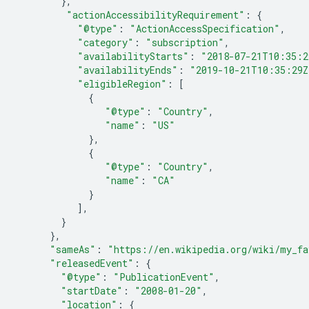
},
"actionAccessibilityRequirement"
:
{
"@type"
:
"ActionAccessSpecification"
,
"category"
:
"subscription"
,
"availabilityStarts"
:
"2018-07-21T10:35:2
"availabilityEnds"
:
"2019-10-21T10:35:29Z
"eligibleRegion"
:
[
{
"@type"
:
"Country"
,
"name"
:
"US"
},
{
"@type"
:
"Country"
,
"name"
:
"CA"
}
],
}
},
"sameAs"
:
"https://en.wikipedia.org/wiki/my_fa
"releasedEvent"
:
{
"@type"
:
"PublicationEvent"
,
"startDate"
:
"2008-01-20"
,
"location"
:
{