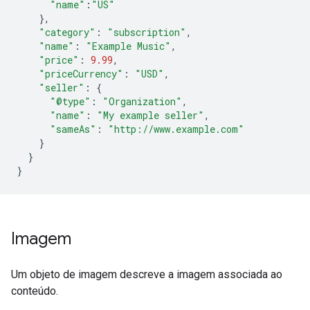
"name"
:
"US"
},
"category"
:
"subscription"
,
"name"
:
"Example Music"
,
"price"
:
9.99
,
"priceCurrency"
:
"USD"
,
"seller"
:
{
"@type"
:
"Organization"
,
"name"
:
"My example seller"
,
"sameAs"
:
"http://www.example.com"
}
}
}
Imagem
Um objeto de imagem descreve a imagem associada ao
conteúdo.