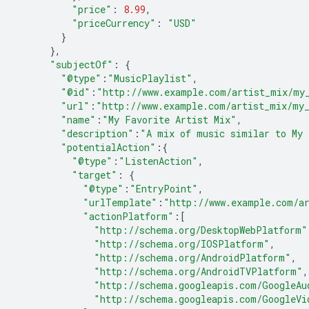
"price"
:
8.99
,
"priceCurrency"
:
"USD"
}
},
"subjectOf"
:
{
"@type"
:
"MusicPlaylist"
,
"@id"
:
"http://www.example.com/artist_mix/my
"url"
:
"http://www.example.com/artist_mix/my_
"name"
:
"My Favorite Artist Mix"
,
"description"
:
"A mix of music similar to My 
"potentialAction"
:{
"@type"
:
"ListenAction"
,
"target"
:
{
"@type"
:
"EntryPoint"
,
"urlTemplate"
:
"http://www.example.com/a
"actionPlatform"
:[
"http://schema.org/DesktopWebPlatform"
"http://schema.org/IOSPlatform"
,
"http://schema.org/AndroidPlatform"
,
"http://schema.org/AndroidTVPlatform"
,
"http://schema.googleapis.com/GoogleAu
"http://schema.googleapis.com/GoogleVi