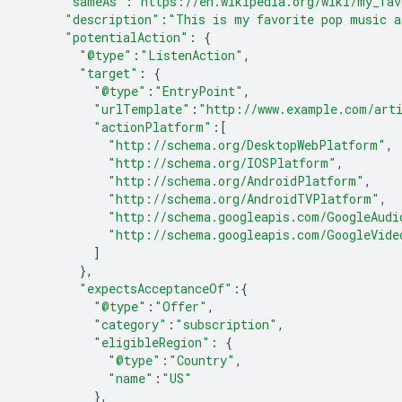
"sameAs"
:
"https://en.wikipedia.org/wiki/my_fav
"description"
:
"This is my favorite pop music a
"potentialAction"
:
{
"@type"
:
"ListenAction"
,
"target"
:
{
"@type"
:
"EntryPoint"
,
"urlTemplate"
:
"http://www.example.com/art
"actionPlatform"
:[
"http://schema.org/DesktopWebPlatform"
,
"http://schema.org/IOSPlatform"
,
"http://schema.org/AndroidPlatform"
,
"http://schema.org/AndroidTVPlatform"
,
"http://schema.googleapis.com/GoogleAudi
"http://schema.googleapis.com/GoogleVide
]
},
"expectsAcceptanceOf"
:{
"@type"
:
"Offer"
,
"category"
:
"subscription"
,
"eligibleRegion"
:
{
"@type"
:
"Country"
,
"name"
:
"US"
},