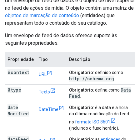
Um envelope de feed de dados é o objeto de nível superior
no feed de ações de mídia. O objeto contém uma matriz de
objetos de marcação de conteúdo
(entidades) que
representam todo o conteúdo do seu catálogo.
Um envelope de feed de dados oferece suporte às
seguintes propriedades:
Propriedade
Tipo
Descrição
@context
Obrigatório
: definido como
URL
http:
/
/
schema
.
org
.
@type
Data
Obrigatório
: defina como
Texto
Feed
.
date
Obrigatório
: é a data e a hora
DateTime
Modified
da última modificação do feed
no
formato ISO 8601
(incluindo o fuso horário).
data
Feed
Obrigatório
: as
entidades
do