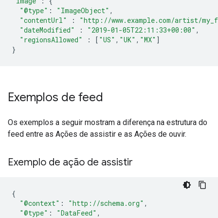
"image"
:
{
"@type"
:
"ImageObject"
,
"contentUrl"
:
"http://www.example.com/artist/my_f
"dateModified"
:
"2019-01-05T22:11:33+00:00"
,
"regionsAllowed"
:
[
"US"
,
"UK"
,
"MX"
]
}
Exemplos de feed
Os exemplos a seguir mostram a diferença na estrutura do
feed entre as Ações de assistir e as Ações de ouvir.
Exemplo de ação de assistir
{
"@context"
:
"http://schema.org"
,
"@type"
:
"DataFeed"
,