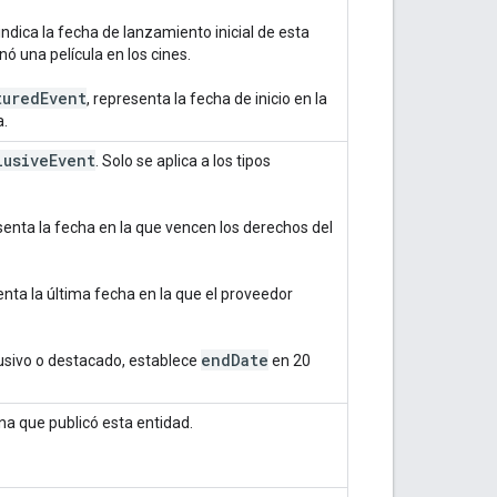
 indica la fecha de lanzamiento inicial de esta
ó una película en los cines.
tured
Event
, representa la fecha de inicio en la
a.
lusiveEvent
. Solo se aplica a los tipos
senta la fecha en la que vencen los derechos del
enta la última fecha en la que el proveedor
end
Date
usivo o destacado, establece
en 20
ona que publicó esta entidad.