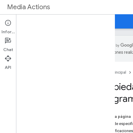
Media Actions
Guías
Referencia
Novedades
Información
Chat
traducciones real
Descripción general
API
Página principal
Especificaciones de las acciones
del reloj
Propied
Cine
Programas de TV
progra
Eventos
TV en vivo
Propiedades comunes
En esta página
Propiedades de imágenes
Tabla de especif
Especificaciones