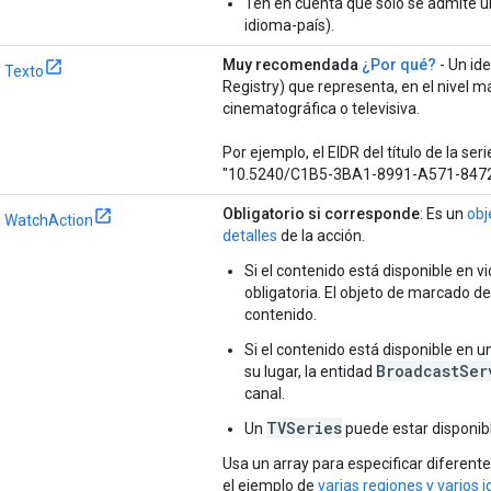
Ten en cuenta que solo se admite u
idioma-país).
Muy recomendada
¿Por qué?
- Un id
Texto
Registry) que representa, en el nivel m
cinematográfica o televisiva.
Por ejemplo, el EIDR del título de la 
"10.5240/C1B5-3BA1-8991-A571-8472
Obligatorio si corresponde
: Es un
obj
WatchAction
detalles
de la acción.
Si el contenido está disponible en 
obligatoria. El objeto de marcado d
contenido.
Si el contenido está disponible en u
BroadcastSer
su lugar, la entidad
canal.
TVSeries
Un
puede estar disponibl
Usa un array para especificar diferente
el ejemplo de
varias regiones y varios 