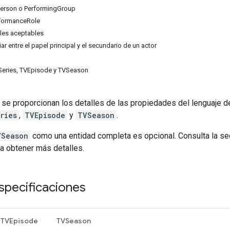
Person o PerformingGroup
rformanceRole
les aceptables
r entre el papel principal y el secundario de un actor
Series, TVEpisode y TVSeason
 se proporcionan los detalles de las propiedades del lenguaje d
ries
,
TVEpisode
y
TVSeason
.
VSeason
como una entidad completa es opcional. Consulta la s
a obtener más detalles.
specificaciones
TVEpisode
TVSeason