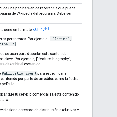
RL de una página web de referencia que puede
a página de Wikipedia del programa. Debe ser
e la serie en formato
BCP 47
.
["Action"
,
eros pertinentes. Por ejemplo :
tball"]
que se usan para describir este contenido.
s clave. Por ejemplo, ["feature, biography"]
ra describir el contenido.
Publication
Event
a
para especificar el
l contenido por parte de un editor, como la fecha
 película.
dicar que tu servicio comercializa este contenido
étera.
rvicio tiene derechos de distribución exclusivos y