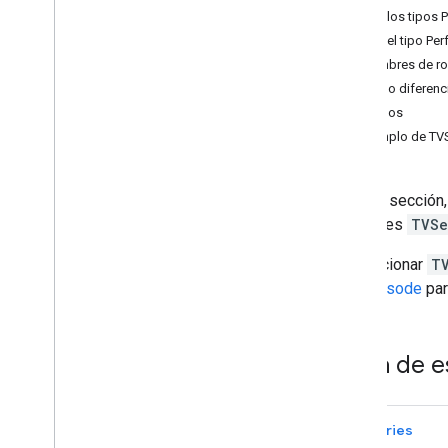
Especificaciones de las acciones
Usa los tipos 
de reproducción
Usa el tipo Pe
Artistas
,
álbumes y canciones
Nombres de ro
Listas de reproducción de música
Cómo diferencia
Propiedades comunes
Ejemplos
Ejemplo de TV
Especificaciones de las acciones
de radio
Estaciones de radio
En esta sección,
entidades
TVSe
Especificaciones del podcast
Podcasts
Proporcionar
T
y TVEpisode
par
Ejemplos de feed
Acciones de visualización
Acciones de escucha
Tabla de e
TVSeries