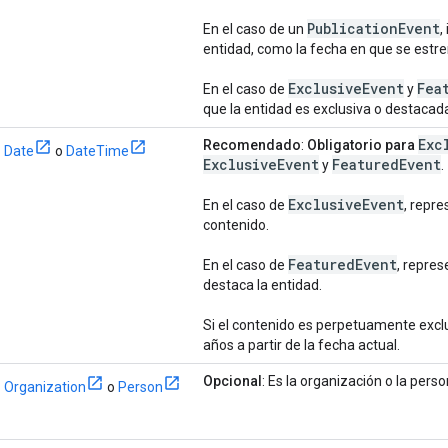
Publication
Event
En el caso de un
,
entidad, como la fecha en que se estren
Exclusive
Event
Fea
En el caso de
y
que la entidad es exclusiva o destacad
Exc
Recomendado
:
Obligatorio para
Date
o
DateTime
Exclusive
Event
Featured
Event
y
.
Exclusive
Event
En el caso de
, repre
contenido.
Featured
Event
En el caso de
, repres
destaca la entidad.
Si el contenido es perpetuamente excl
años a partir de la fecha actual.
Opcional
: Es la organización o la pers
Organization
o
Person