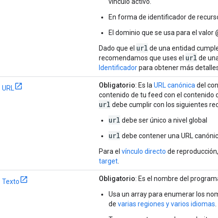
vínculo activo.
En forma de identificador de recurs
El dominio que se usa para el valor
url
Dado que el
de una entidad cumple 
url
recomendamos que uses el
de un
Identificador
para obtener más detalles
Obligatorio
: Es la
URL canónica
del con
URL
contenido de tu feed con el contenido 
url
debe cumplir con los siguientes req
url
debe ser único a nivel global
url
debe contener una URL canónica
Para el
vínculo directo
de reproducción,
target
.
Obligatorio
: Es el nombre del program
Texto
Usa un array para enumerar los nom
de
varias regiones y varios idiomas
.