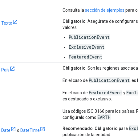
Consulta la
sección de ejemplos
para o
Obligatorio
: Asegúrate de configurar 
Texto
valores:
PublicationEvent
ExclusiveEvent
FeaturedEvent
Obligatorio
: Son las regiones asociada
País
Publication
Event
En el caso de
, es
Featured
Event
Excl
En el caso de
y
es destacado o exclusivo.
Usa códigos ISO 3166 para los países. P
EARTH
configúralo como
.
Exc
Recomendado
:
Obligatorio para
Date
o
DateTime
publicación de la entidad.