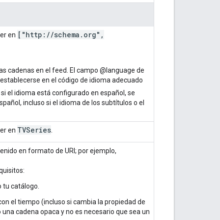
["http:
/
/
schema
.
org"
,
cer en
las cadenas en el feed. El campo @language de
 establecerse en el código de idioma adecuado
 si el idioma está configurado en español, se
ñol, incluso si el idioma de los subtítulos o el
TVSeries
cer en
.
ontenido en formato de URI; por ejemplo,
quisitos:
o tu catálogo.
con el tiempo (incluso si cambia la propiedad de
o una cadena opaca y no es necesario que sea un