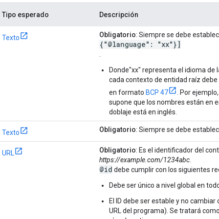
Tipo esperado
Descripción
Obligatorio
: Siempre se debe estable
Texto
{"@language": "xx"}]
.
Donde"xx" representa el idioma de 
cada contexto de entidad raíz debe
en formato
BCP 47
. Por ejemplo,
supone que los nombres están en espa
doblaje está en inglés.
Obligatorio
: Siempre se debe estable
Texto
Obligatorio
: Es el identificador del c
URL
https://example.com/1234abc
.
@id
debe cumplir con los siguientes re
Debe ser único a nivel global en tod
El ID debe ser estable y no cambiar 
URL del programa). Se tratará com