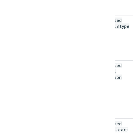
released
Event
.
@type
released
Event
.
location
released
Event
.
start