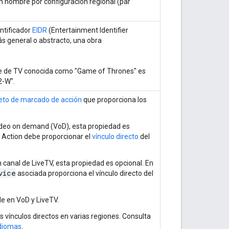
n nombre por configuración regional (par
entificador
EIDR
(Entertainment Identifier
ás general o abstracto, una obra
serie de TV conocida como "Game of Thrones" es
-W".
eto de marcado de acción
que proporciona los
video on demand (VoD), esta propiedad es
e Action debe proporcionar el
vínculo directo
del
n canal de LiveTV, esta propiedad es opcional. En
vice
asociada proporciona el vínculo directo del
e en VoD y LiveTV.
s vínculos directos en varias regiones. Consulta
idiomas
.