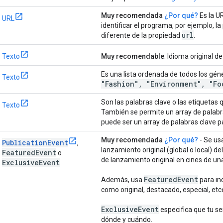
Muy recomendada
¿Por qué?
Es la U
URL
identificar el programa, por ejemplo, l
url
diferente de la propiedad
.
Texto
Muy recomendable
: Idioma original d
Es una lista ordenada de todos los gén
Texto
"Fashion"
,
"Environment"
,
"Foo
Son las palabras clave o las etiquetas 
Texto
También se permite un array de palabra
puede ser un array de palabras clave pa
Muy recomendada
¿Por qué?
- Se us
PublicationEvent
,
lanzamiento original (global o local) de
Featured
Event
o
de lanzamiento original en cines de una
Exclusive
Event
Featured
Event
Además, usa
para in
como original, destacado, especial, etc
Exclusive
Event
especifica que tu se
dónde y cuándo.