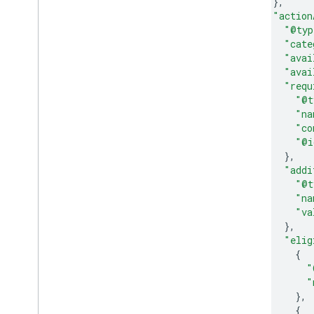
},
"action
"@typ
"cate
"avai
"avai
"requ
"@t
"na
"co
"@i
},
"addi
"@t
"na
"va
},
"elig
{
"
"
},
{