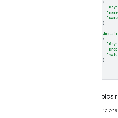
{
"@typ
"name
"same
}
],
"identifi
{
"@typ
"prop
"valu
}
]
}
Ejemplos r
Proporciona 