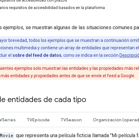
equisitos de accesibilidad con plazos
arios requisitos de accesibilidad basados en la plataforma
s ejemplos, se muestran algunas de las situaciones comunes par
yor brevedad, todos los ejemplos que se muestran a continuación omit
cciones multimedia y contiene un array de entidades que representan el
luir el
sobre del feed de datos
, como se indica en la sección
Descripci
uientes ejemplos solo muestran las entidades y las propiedades más rel
 más entidades y propiedades antes de que se envíe el feed a Google.
de entidades de cada tipo
VSeries
TVEpisode
TVSeason
Movie
que representa una película ficticia llamada "Mi película f