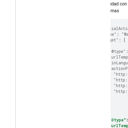
Una entidad con
plataformas
"potentialActi
"@type"
:
"W
"target"
:
[
{
"@type"
"urlTemp
"inLangu
"actionP
"http:
"http:
"http:
"http:
]
},
{
"@type"
"urlTem