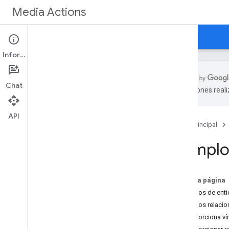
Media Actions
Guías
Referencia
Novedades
Información
Chat
traducciones real
Descripción general
API
Página principal
Especificaciones de las acciones
del reloj
Ejemplo
Cine
Programas de TV
Eventos
En esta página
TV en vivo
Ejemplos de enti
Propiedades comunes
Ejemplos relacio
Propiedades de imágenes
Proporciona ví