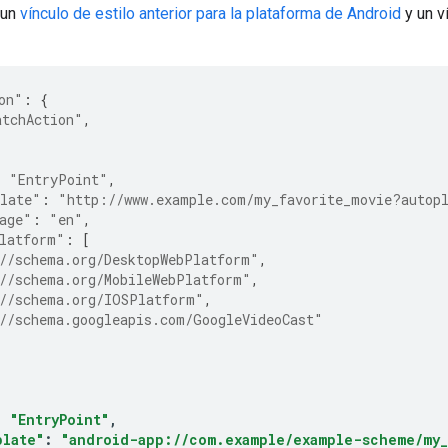
 un
vínculo de estilo anterior para la plataforma de Android
y un v
on"
:
{
atchAction"
,
:
"EntryPoint"
,
late"
:
"http://www.example.com/my_favorite_movie?autop
age"
:
"en"
,
latform"
:
[
//schema.org/DesktopWebPlatform"
,
//schema.org/MobileWebPlatform"
,
//schema.org/IOSPlatform"
,
//schema.googleapis.com/GoogleVideoCast"
:
"EntryPoint"
,
plate"
:
"android-app://com.example/example-scheme/my_