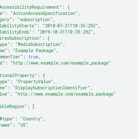
AccessibilityRequirement"
:
{
e"
:
"ActionAccessSpecification"
,
gory"
:
"subscription"
,
labilityStarts"
:
"2018-07-21T10:35:29Z"
,
labilityEnds"
:
"2019-10-21T10:35:29Z"
,
iresSubscription"
:
{
ype"
:
"MediaSubscription"
,
me"
:
"Example Package"
,
mmonTier"
:
true
,
d"
:
"http://www.example.com/example_package"
tionalProperty"
:
{
ype"
:
"PropertyValue"
,
me"
:
"DisplaySubscriptionIdentifier"
,
lue"
:
"http://www.example.com/example_package"
ibleRegion"
:
[
@type"
:
"Country"
,
name"
:
"US"