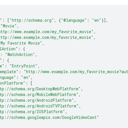
"
:
[
"http://schema.org"
,
{
"@language"
:
"en"
}],
"Movie"
,
http://www.example.com/my_favorite_movie"
,
http://www.example.com/my_favorite_movie"
,
"My Favorite Movie"
,
lAction"
:
{
:
"WatchAction"
,
"
:
{
e"
:
"EntryPoint"
,
emplate"
:
"http://www.example.com/my_favorite_movie?au
nguage"
:
"en"
,
onPlatform"
:
[
tp://schema.org/DesktopWebPlatform"
,
tp://schema.org/MobileWebPlatform"
,
tp://schema.org/AndroidPlatform"
,
tp://schema.org/AndroidTVPlatform"
,
tp://schema.org/IOSPlatform"
,
tp://schema.googleapis.com/GoogleVideoCast"