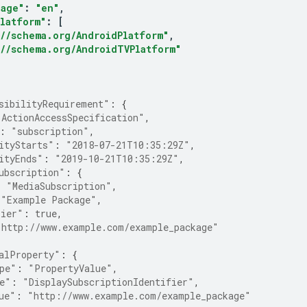
uage"
:
"en"
,
latform"
:
[
//schema.org/AndroidPlatform"
,
://schema.org/AndroidTVPlatform"
sibilityRequirement"
:
{
"ActionAccessSpecification"
,
:
"subscription"
,
ityStarts"
:
"2018-07-21T10:35:29Z"
,
ityEnds"
:
"2019-10-21T10:35:29Z"
,
ubscription"
:
{
:
"MediaSubscription"
,
"Example Package"
,
Tier"
:
true
,
"http://www.example.com/example_package"
alProperty"
:
{
pe"
:
"PropertyValue"
,
e"
:
"DisplaySubscriptionIdentifier"
,
ue"
:
"http://www.example.com/example_package"