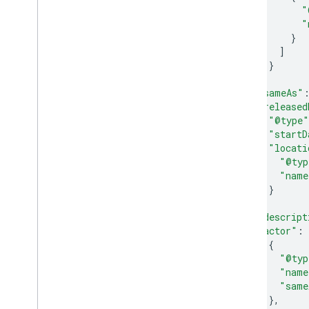
"
"
}
]
}
},
"sameAs"
"released
"@type"
"startD
"locati
"@typ
"name
}
},
"descript
"actor"
:
{
"@typ
"name
"same
},