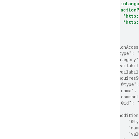
"inLang
"actionP
"http:
"http
]
}
],
"actionAcces
"@type"
:
"category"
"availabil
"availabil
"requiresS
"@type"
"name"
:
"common
"@id"
:
},
"addition
"@ty
"nam
"val