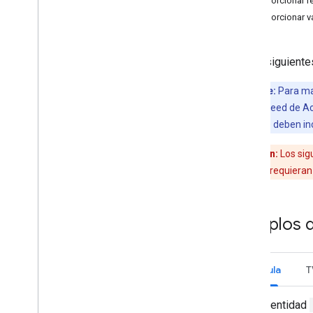
Proporcionar r
Especificaciones de las acciones
Proporcionar v
de reproducción
Artistas
,
álbumes y canciones
Listas de reproducción de música
En los siguiente
Propiedades comunes
Importante:
Para ma
Especificaciones de las acciones
superior en el feed de A
de radio
feeds a Google deben inc
Estaciones de radio
Precaución:
Los sig
Especificaciones del podcast
posible que se requieran
Podcasts
Ejemplos de feed
Ejemplos 
Acciones de visualización
Acciones de escucha
Película
T
Una entidad