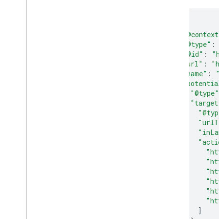
{
"@context
"@type"
:
"@id"
:
"
"url"
:
"
"name"
:
"potentia
"@type"
"target
"@typ
"urlT
"inLa
"acti
"ht
"ht
"ht
"ht
"ht
"ht
]