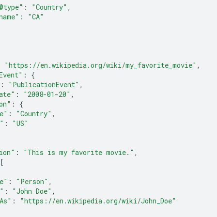
@type"
:
"Country"
,
name"
:
"CA"
:
"https://en.wikipedia.org/wiki/my_favorite_movie"
,
Event"
:
{
:
"PublicationEvent"
,
ate"
:
"2008-01-20"
,
on"
:
{
e"
:
"Country"
,
"
:
"US"
ion"
:
"This is my favorite movie."
,
[
e"
:
"Person"
,
"
:
"John Doe"
,
As"
:
"https://en.wikipedia.org/wiki/John_Doe"