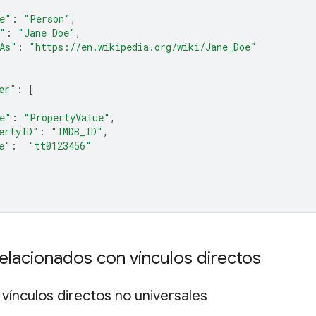
e"
:
"Person"
,
"
:
"Jane Doe"
,
As"
:
"https://en.wikipedia.org/wiki/Jane_Doe"
er"
:
[
e"
:
"PropertyValue"
,
ertyID"
:
"IMDB_ID"
,
e"
:
"tt0123456"
elacionados con vínculos directos
vínculos directos no universales