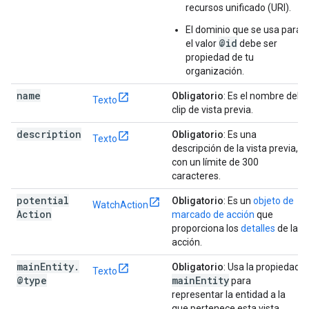
recursos unificado (URI).
El dominio que se usa para
@id
el valor
debe ser
propiedad de tu
organización.
name
Obligatorio
: Es el nombre del
Texto
clip de vista previa.
description
Obligatorio
: Es una
Texto
descripción de la vista previa,
con un límite de 300
caracteres.
potential
Obligatorio
: Es un
objeto de
WatchAction
Action
marcado de acción
que
proporciona los
detalles
de la
acción.
main
Entity
.
Obligatorio
: Usa la propiedad
Texto
@type
main
Entity
para
representar la entidad a la
que pertenece esta vista