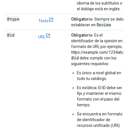
idioma de los subtítulos o
el doblaje está en inglés.
@type
Obligatorio
: Siempre se debe
Texto
Review
establecer en
.
@id
Obligatorio
: Es el
URL
identificador de la opinión en
formato de URI, por ejemplo,
https://example.com/1234abc
.
@id
debe cumplir con los
siguientes requisitos:
Es único a nivel global en
todo tu catálogo.
Es estática. El ID debe ser
fijo y mantener el mismo
formato con el paso del
tiempo.
Se encuentra en formato
de identificador de
recursos unificado (URI).