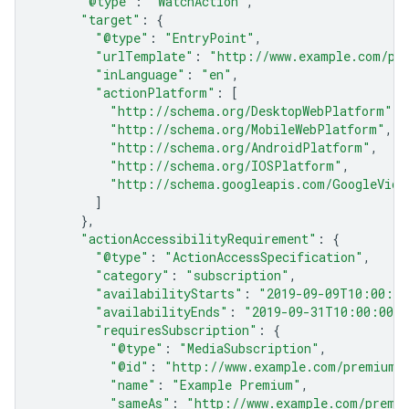
"@type"
:
"WatchAction"
,
"target"
:
{
"@type"
:
"EntryPoint"
,
"urlTemplate"
:
"http://www.example.com/pr
"inLanguage"
:
"en"
,
"actionPlatform"
:
[
"http://schema.org/DesktopWebPlatform"
,
"http://schema.org/MobileWebPlatform"
,
"http://schema.org/AndroidPlatform"
,
"http://schema.org/IOSPlatform"
,
"http://schema.googleapis.com/GoogleVide
]
},
"actionAccessibilityRequirement"
:
{
"@type"
:
"ActionAccessSpecification"
,
"category"
:
"subscription"
,
"availabilityStarts"
:
"2019-09-09T10:00:00
"availabilityEnds"
:
"2019-09-31T10:00:00Z"
"requiresSubscription"
:
{
"@type"
:
"MediaSubscription"
,
"@id"
:
"http://www.example.com/premium_
"name"
:
"Example Premium"
,
"sameAs"
:
"http://www.example.com/premi