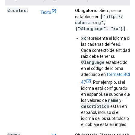
@context
Obligatorio
: Siempre se
Texto
["http:
/
/
establece en
schema
.
org"
,
{"@language": "xx"}]
.
xx
representa el idioma de
las cadenas del feed.
Cada contexto de entidad
raíz debe tener su
@language
establecido
en el código de idioma
adecuado en
formato BCP
47
. Por ejemplo, si el
idioma está configurado
en español, se supone que
name
los valores de
y
description
están en
español, incluso si el
idioma de los subtítulos o
el doblaje está en inglés.