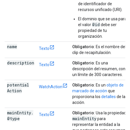
de identificador de
recursos unificado (URI).
El dominio que se usa para
@id
el valor
debe ser
propiedad de tu
organización.
name
Obligatorio
: Es el nombre del
Texto
clip de recapitulación.
description
Obligatorio
: Es una
Texto
descripción del resumen, con
un límite de 300 caracteres.
potential
Obligatorio
: Es un
objeto de
WatchAction
Action
marcado de acción
que
proporciona los
detalles
de la
acción.
main
Entity
.
Obligatorio
: Usa la propiedad
Texto
@type
main
Entity
para
representar la entidad a la