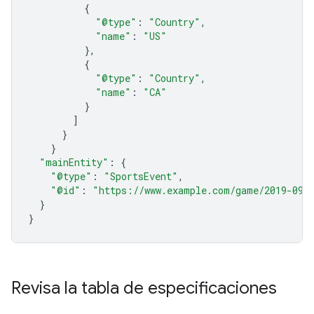
{
"@type"
:
"Country"
,
"name"
:
"US"
},
{
"@type"
:
"Country"
,
"name"
:
"CA"
}
]
}
}
"mainEntity"
:
{
"@type"
:
"SportsEvent"
,
"@id"
:
"https://www.example.com/game/2019-09-
}
}
Revisa la tabla de especificaciones