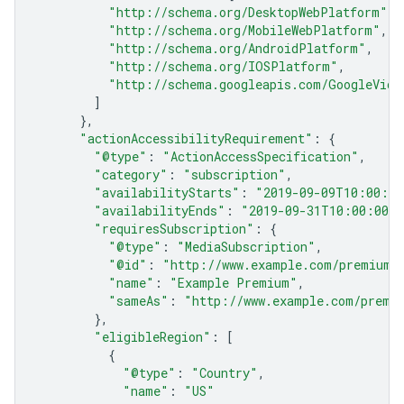
"http://schema.org/DesktopWebPlatform"
,
"http://schema.org/MobileWebPlatform"
,
"http://schema.org/AndroidPlatform"
,
"http://schema.org/IOSPlatform"
,
"http://schema.googleapis.com/GoogleVide
]
},
"actionAccessibilityRequirement"
:
{
"@type"
:
"ActionAccessSpecification"
,
"category"
:
"subscription"
,
"availabilityStarts"
:
"2019-09-09T10:00:00
"availabilityEnds"
:
"2019-09-31T10:00:00Z"
"requiresSubscription"
:
{
"@type"
:
"MediaSubscription"
,
"@id"
:
"http://www.example.com/premium_
"name"
:
"Example Premium"
,
"sameAs"
:
"http://www.example.com/premi
},
"eligibleRegion"
:
[
{
"@type"
:
"Country"
,
"name"
:
"US"