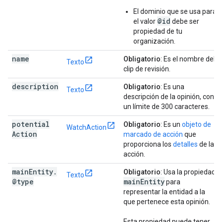
El dominio que se usa para
@id
el valor
debe ser
propiedad de tu
organización.
name
Obligatorio
: Es el nombre del
Texto
clip de revisión.
description
Obligatorio
: Es una
Texto
descripción de la opinión, con
un límite de 300 caracteres.
potential
Obligatorio
: Es un
objeto de
WatchAction
Action
marcado de acción
que
proporciona los
detalles
de la
acción.
main
Entity
.
Obligatorio
: Usa la propiedad
Texto
@type
main
Entity
para
representar la entidad a la
que pertenece esta opinión.
Esta propiedad puede tener