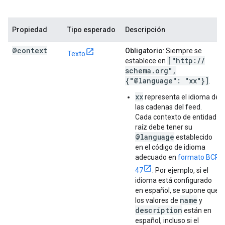
Propiedad
Tipo esperado
Descripción
@context
Obligatorio
: Siempre se
Texto
["http:
/
/
establece en
schema
.
org"
,
{"@language": "xx"}]
.
xx
representa el idioma de
las cadenas del feed.
Cada contexto de entidad
raíz debe tener su
@language
establecido
en el código de idioma
adecuado en
formato BCP
47
. Por ejemplo, si el
idioma está configurado
en español, se supone que
name
los valores de
y
description
están en
español, incluso si el