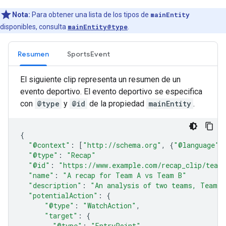
Nota:
Para obtener una lista de los tipos de
mainEntity
disponibles, consulta
mainEntity@type
.
Resumen
SportsEvent
El siguiente clip representa un resumen de un
evento deportivo. El evento deportivo se especifica
con
@type
y
@id
de la propiedad
mainEntity
.
{
"@context"
:
[
"http://schema.org"
,
{
"@language"
:
"@type"
:
"Recap"
"@id"
:
"https://www.example.com/recap_clip/team
"name"
:
"A recap for Team A vs Team B"
"description"
:
"An analysis of two teams, Team A
"potentialAction"
:
{
"@type"
:
"WatchAction"
,
"target"
:
{
"@type"
:
"EntryPoint"
,