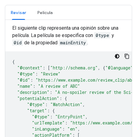
Revisar
Película
El siguiente clip representa una opinión sobre una
película. La película se especifica con
@type
y
@id
de la propiedad
mainEntity
.
{
"@context"
:
[
"http://schema.org"
,
{
"@language"
:
"@type"
:
"Review"
"@id"
:
"https://www.example.com/review_clip/abc
"name"
:
"A review of ABC"
"description"
:
"A no-spoiler review of the Sci-F
"potentialAction"
:
{
"@type"
:
"WatchAction"
,
"target"
:
{
"@type"
:
"EntryPoint"
,
"urlTemplate"
:
"https://www.example.com/r
"inLanguage"
:
"en"
,
"actionPlatform"
:
[