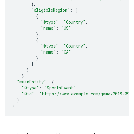
},
"eligibleRegion"
:
[
{
"@type"
:
"Country"
,
"name"
:
"US"
},
{
"@type"
:
"Country"
,
"name"
:
"CA"
}
]
}
}
"mainEntity"
:
{
"@type"
:
"SportsEvent"
,
"@id"
:
"https://www.example.com/game/2019-09-
}
}