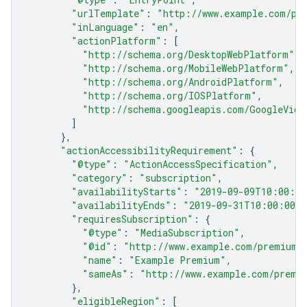
"urlTemplate"
:
"http://www.example.com/pr
"inLanguage"
:
"en"
,
"actionPlatform"
:
[
"http://schema.org/DesktopWebPlatform"
,
"http://schema.org/MobileWebPlatform"
,
"http://schema.org/AndroidPlatform"
,
"http://schema.org/IOSPlatform"
,
"http://schema.googleapis.com/GoogleVide
]
},
"actionAccessibilityRequirement"
:
{
"@type"
:
"ActionAccessSpecification"
,
"category"
:
"subscription"
,
"availabilityStarts"
:
"2019-09-09T10:00:00
"availabilityEnds"
:
"2019-09-31T10:00:00Z"
"requiresSubscription"
:
{
"@type"
:
"MediaSubscription"
,
"@id"
:
"http://www.example.com/premium_
"name"
:
"Example Premium"
,
"sameAs"
:
"http://www.example.com/premi
},
"eligibleRegion"
:
[