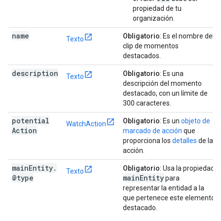
propiedad de tu
organización.
name
Obligatorio
: Es el nombre del
Texto
clip de momentos
destacados.
description
Obligatorio
: Es una
Texto
descripción del momento
destacado, con un límite de
300 caracteres.
potential
Obligatorio
: Es un
objeto de
WatchAction
Action
marcado de acción
que
proporciona los
detalles
de la
acción.
main
Entity
.
Obligatorio
: Usa la propiedad
Texto
@type
main
Entity
para
representar la entidad a la
que pertenece este elemento
destacado.