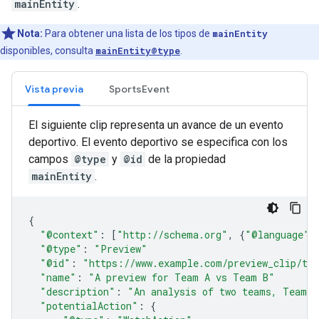
mainEntity
.
Nota:
Para obtener una lista de los tipos de
mainEntity
disponibles, consulta
mainEntity@type
.
Vista previa
SportsEvent
El siguiente clip representa un avance de un evento
deportivo. El evento deportivo se especifica con los
campos
@type
y
@id
de la propiedad
mainEntity
.
{
"@context"
:
[
"http://schema.org"
,
{
"@language"
:
"@type"
:
"Preview"
"@id"
:
"https://www.example.com/preview_clip/te
"name"
:
"A preview for Team A vs Team B"
"description"
:
"An analysis of two teams, Team A
"potentialAction"
:
{