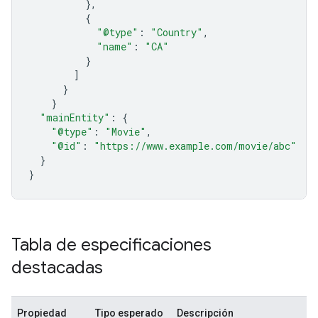
},
{
"@type"
:
"Country"
,
"name"
:
"CA"
}
]
}
}
"mainEntity"
:
{
"@type"
:
"Movie"
,
"@id"
:
"https://www.example.com/movie/abc"
}
}
Tabla de especificaciones
destacadas
Propiedad
Tipo esperado
Descripción