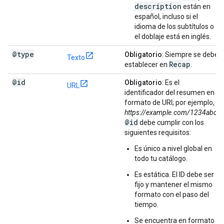
description
están en
español, incluso si el
idioma de los subtítulos o
el doblaje está en inglés.
@type
Obligatorio
: Siempre se debe
Texto
Recap
establecer en
.
@id
Obligatorio
: Es el
URL
identificador del resumen en
formato de URI; por ejemplo,
https://example.com/1234abc
.
@id
debe cumplir con los
siguientes requisitos:
Es único a nivel global en
todo tu catálogo.
Es estática. El ID debe ser
fijo y mantener el mismo
formato con el paso del
tiempo.
Se encuentra en formato