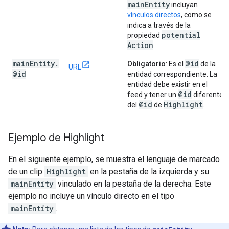
main
Entity
incluyan
vínculos directos
, como se
indica a través de la
potential
propiedad
Action
.
main
Entity
.
@id
Obligatorio
: Es el
de la
URL
@id
entidad correspondiente. La
entidad debe existir en el
@id
feed y tener un
diferente
@id
Highlight
del
de
.
Ejemplo de Highlight
En el siguiente ejemplo, se muestra el lenguaje de marcado
de un clip
Highlight
en la pestaña de la izquierda y su
mainEntity
vinculado en la pestaña de la derecha. Este
ejemplo no incluye un vínculo directo en el tipo
mainEntity
.