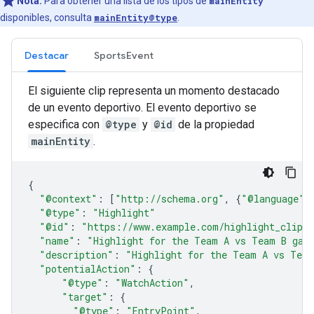
Nota:
Para obtener una lista de los tipos de
mainEntity
disponibles, consulta
mainEntity@type
.
Destacar
SportsEvent
El siguiente clip representa un momento destacado
de un evento deportivo. El evento deportivo se
especifica con
@type
y
@id
de la propiedad
mainEntity
.
{
"@context"
:
[
"http://schema.org"
,
{
"@language"
:
"@type"
:
"Highlight"
"@id"
:
"https://www.example.com/highlight_clip/
"name"
:
"Highlight for the Team A vs Team B gam
"description"
:
"Highlight for the Team A vs Tea
"potentialAction"
:
{
"@type"
:
"WatchAction"
,
"target"
:
{
"@type"
:
"EntryPoint"
,