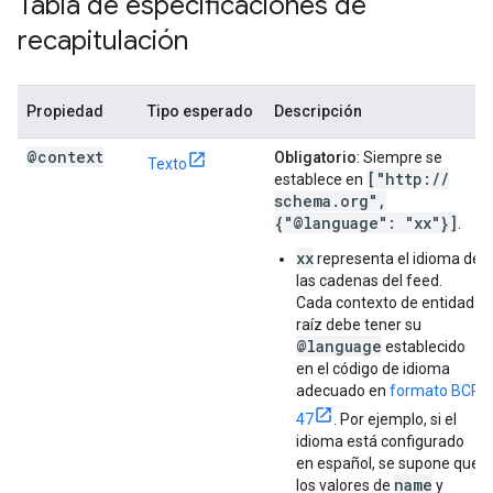
Tabla de especificaciones de
recapitulación
Propiedad
Tipo esperado
Descripción
@context
Obligatorio
: Siempre se
Texto
["http:
/
/
establece en
schema
.
org"
,
{"@language": "xx"}]
.
xx
representa el idioma de
las cadenas del feed.
Cada contexto de entidad
raíz debe tener su
@language
establecido
en el código de idioma
adecuado en
formato BCP
47
. Por ejemplo, si el
idioma está configurado
en español, se supone que
name
los valores de
y