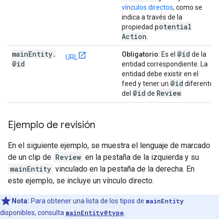
vínculos directos
, como se
indica a través de la
potential
propiedad
Action
.
main
Entity
.
@id
Obligatorio
: Es el
de la
URL
@id
entidad correspondiente. La
entidad debe existir en el
@id
feed y tener un
diferente
@id
Review
del
de
.
Ejemplo de revisión
En el siguiente ejemplo, se muestra el lenguaje de marcado
de un clip de
Review
en la pestaña de la izquierda y su
mainEntity
vinculado en la pestaña de la derecha. En
este ejemplo, se incluye un vínculo directo.
Nota:
Para obtener una lista de los tipos de
mainEntity
disponibles, consulta
mainEntity@type
.