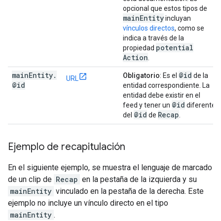
opcional que estos tipos de
main
Entity
incluyan
vínculos directos
, como se
indica a través de la
potential
propiedad
Action
.
main
Entity
.
@id
Obligatorio
: Es el
de la
URL
@id
entidad correspondiente. La
entidad debe existir en el
@id
feed y tener un
diferente
@id
Recap
del
de
.
Ejemplo de recapitulación
En el siguiente ejemplo, se muestra el lenguaje de marcado
de un clip de
Recap
en la pestaña de la izquierda y su
mainEntity
vinculado en la pestaña de la derecha. Este
ejemplo no incluye un vínculo directo en el tipo
mainEntity
.