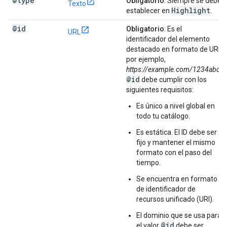
@type
Obligatorio
: Siempre se debe
Texto
Highlight
establecer en
.
@id
Obligatorio
: Es el
URL
identificador del elemento
destacado en formato de URI;
por ejemplo,
https://example.com/1234abc
.
@id
debe cumplir con los
siguientes requisitos:
Es único a nivel global en
todo tu catálogo.
Es estática. El ID debe ser
fijo y mantener el mismo
formato con el paso del
tiempo.
Se encuentra en formato
de identificador de
recursos unificado (URI).
El dominio que se usa para
@id
el valor
debe ser