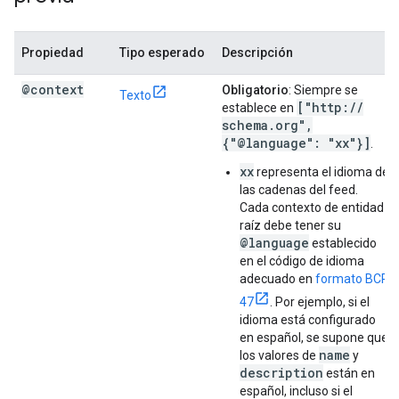
Propiedad
Tipo esperado
Descripción
@context
Obligatorio
: Siempre se
Texto
["http:
/
/
establece en
schema
.
org"
,
{"@language": "xx"}]
.
xx
representa el idioma de
las cadenas del feed.
Cada contexto de entidad
raíz debe tener su
@language
establecido
en el código de idioma
adecuado en
formato BCP
47
. Por ejemplo, si el
idioma está configurado
en español, se supone que
name
los valores de
y
description
están en
español, incluso si el