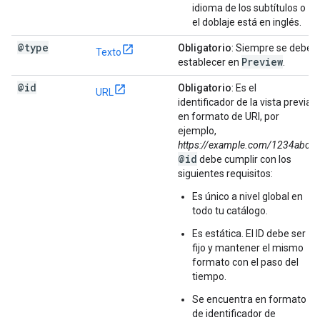
idioma de los subtítulos o
el doblaje está en inglés.
@type
Obligatorio
: Siempre se debe
Texto
Preview
establecer en
.
@id
Obligatorio
: Es el
URL
identificador de la vista previa
en formato de URI, por
ejemplo,
https://example.com/1234abc
.
@id
debe cumplir con los
siguientes requisitos:
Es único a nivel global en
todo tu catálogo.
Es estática. El ID debe ser
fijo y mantener el mismo
formato con el paso del
tiempo.
Se encuentra en formato
de identificador de