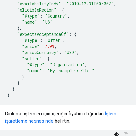
"availabilityEnds"
:
"2019-12-31T00:00Z"
,
"eligibleRegion"
:
{
"@type"
:
"Country"
,
"name"
:
"US"
},
"expectsAcceptanceOf"
:
{
"@type"
:
"Offer"
,
"price"
:
7.99
,
"priceCurrency"
:
"USD"
,
"seller"
:
{
"@type"
:
"Organization"
,
"name"
:
"My example seller"
}
}
}
}
Dinleme işlemleri için içeriğin fiyatını doğrudan
İşlem
işaretleme nesnesinde
belirtin: