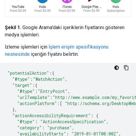
Şekil 1.
Google Arama'daki içeriklerin fiyatlarını gösteren
medya işlemleri.
İzleme işlemleri için
İşlem erişim spesifikasyonu
nesnesinde
içeriğin fiyatını belirtin:
"potentialAction"
:{
"@type"
:
"WatchAction"
,
"target"
:{
"@type"
:
"EntryPoint"
,
"urlTemplate"
:
"http://www.example.com/my_favori
"actionPlatform"
:[
"http://schema.org/DesktopWe
},
"actionAccessibilityRequirement"
:
{
"@type"
:
"ActionAccessSpecification"
,
"category"
:
"purchase"
,
"availabilityStarts"
:
"2019-01-01T00:00Z"
,