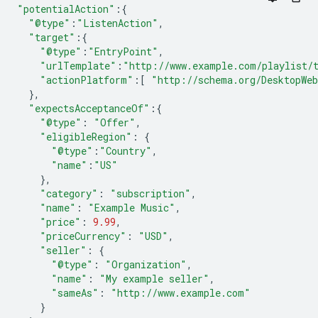
"potentialAction"
:{
"@type"
:
"ListenAction"
,
"target"
:{
"@type"
:
"EntryPoint"
,
"urlTemplate"
:
"http://www.example.com/playlist/
"actionPlatform"
:[
"http://schema.org/DesktopWe
},
"expectsAcceptanceOf"
:{
"@type"
:
"Offer"
,
"eligibleRegion"
:
{
"@type"
:
"Country"
,
"name"
:
"US"
},
"category"
:
"subscription"
,
"name"
:
"Example Music"
,
"price"
:
9.99
,
"priceCurrency"
:
"USD"
,
"seller"
:
{
"@type"
:
"Organization"
,
"name"
:
"My example seller"
,
"sameAs"
:
"http://www.example.com"
}