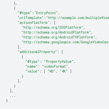
},
{
"@type"
:
"EntryPoint"
,
"urlTemplate"
:
"http://example.com/multipleVie
"actionPlatform"
:
[
"http://schema.org/IOSPlatform"
,
"http://schema.org/AndroidPlatform"
,
"http://schema.org/AndroidTVPlatform"
,
"http://schema.googleapis.com/GoogleVideoCas
],
"additionalProperty"
:
[
{
"@type"
:
"PropertyValue"
,
"name"
:
"videoFormat"
,
"value"
:
[
"HD"
,
"4K"
]
}
],
}
],
...
}