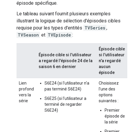
épisode spécifique.
Le tableau suivant fournit plusieurs exemples
illustrant la logique de sélection d'épisodes cibles
requise pour les types d'entités
TVSeries
,
TVSeason
et
TVEpisode
:
Épisode cible
Épisode cible si l'utilisateur
si l'utilisateur
a regardé l'épisode 24 de la
n'a regardé
saison 6 en dernier
aucun
épisode
Lien
S6E24 (si l'utilisateur n'a
Choisissez
profond
pas terminé S6E24)
l'une des
vers la
options
S6E25 (si l'utilisateur a
série
suivantes :
terminé de regarder
S6E24)
Premier
épisode de
la série
Premier