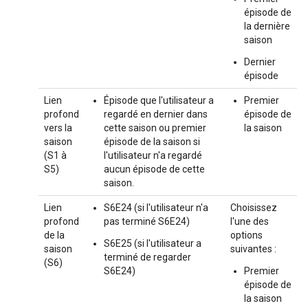
épisode de
la dernière
saison
Dernier
épisode
Lien
Épisode que l'utilisateur a
Premier
profond
regardé en dernier dans
épisode de
vers la
cette saison ou premier
la saison
saison
épisode de la saison si
(S1 à
l'utilisateur n'a regardé
S5)
aucun épisode de cette
saison.
Lien
S6E24 (si l'utilisateur n'a
Choisissez
profond
pas terminé S6E24)
l'une des
de la
options
S6E25 (si l'utilisateur a
saison
suivantes :
terminé de regarder
(S6)
S6E24)
Premier
épisode de
la saison