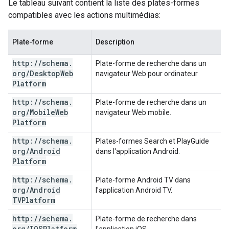
Le tableau suivant contient la liste des plates-formes
compatibles avec les actions multimédias:
Plate-forme
Description
http:
/
/
schema
.
Plate-forme de recherche dans un
org
/
Desktop
Web
navigateur Web pour ordinateur
Platform
http:
/
/
schema
.
Plate-forme de recherche dans un
org
/
Mobile
Web
navigateur Web mobile.
Platform
http:
/
/
schema
.
Plates-formes Search et PlayGuide
org
/
Android
dans l'application Android.
Platform
http:
/
/
schema
.
Plate-forme Android TV dans
org
/
Android
l'application Android TV.
TVPlatform
http:
/
/
schema
.
Plate-forme de recherche dans
org
/
IOSPlatform