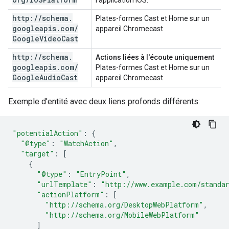
l'application iOS.
http:
/
/
schema
.
Plates-formes Cast et Home sur un
googleapis
.
com
/
appareil Chromecast
Google
Video
Cast
http:
/
/
schema
.
Actions liées à l'écoute uniquement
googleapis
.
com
/
Plates-formes Cast et Home sur un
Google
Audio
Cast
appareil Chromecast
Exemple d'entité avec deux liens profonds différents:
"potentialAction"
:
{
"@type"
:
"WatchAction"
,
"target"
:
[
{
"@type"
:
"EntryPoint"
,
"urlTemplate"
:
"http://www.example.com/standa
"actionPlatform"
:
[
"http://schema.org/DesktopWebPlatform"
,
"http://schema.org/MobileWebPlatform"
]