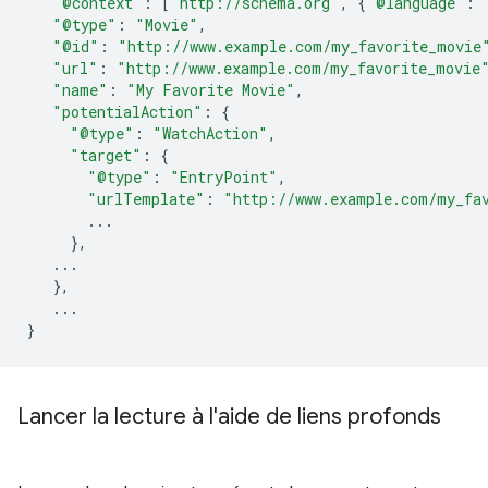
"@context"
:
[
"http://schema.org"
,
{
"@language"
:
"@type"
:
"Movie"
,
"@id"
:
"http://www.example.com/my_favorite_movie
"url"
:
"http://www.example.com/my_favorite_movie
"name"
:
"My Favorite Movie"
,
"potentialAction"
:
{
"@type"
:
"WatchAction"
,
"target"
:
{
"@type"
:
"EntryPoint"
,
"urlTemplate"
:
"http://www.example.com/my_fa
...
},
...
},
...
}
Lancer la lecture à l'aide de liens profonds