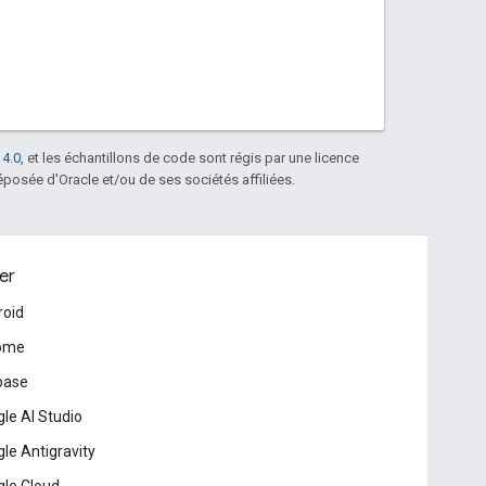
 4.0
, et les échantillons de code sont régis par une licence
posée d'Oracle et/ou de ses sociétés affiliées.
er
roid
ome
base
le AI Studio
le Antigravity