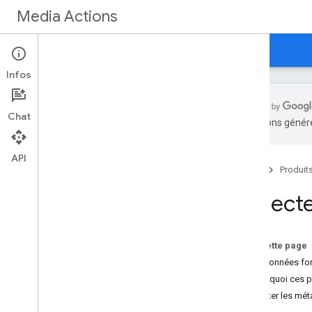
Media Actions
Guides
Référence
Nouveautés
Infos
Chat
traductions généré
Débutter
Aperçu
API
Accueil
Produit
Concepts
Collect
Conditions d'accès
Chaînes de télévision en direct
Événements TV en direct
Sur cette page
Sport
Métadonnées fo
Pourquoi ces p
Développer
Collecter les mé
Collecter des informations