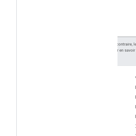
Sauf indication contraire, 
Apache 2.0
. Pour en savoir
Échanger
Google Developer Program
Google Developer Groups
Google Developer Experts
Accelerators
Google Cloud & NVIDIA