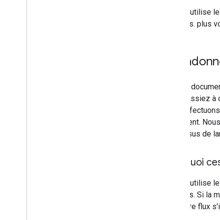
Aperçu
Google utilise l
Identifier les types d'entité
données. plus v
Recueillir l'ID
,
l'URL et le nom
Identifier les relations
Collecter les métadonnées
Métadonn
Identifier les liens profonds
Identifier les conditions d'accès
Dans la document
Identifier le prix
vous passiez à c
Créer un flux
nous effectuons 
Héberger le flux
lancement. Nous 
Envoyer le flux
processus de la
Surveiller le flux
Pourquoi ce
Outils
Liste de contrôle qualité
Google utilise l
Outil de validation des flux de données
données. Si la m
Validation des schémas JSON
pas votre flux s