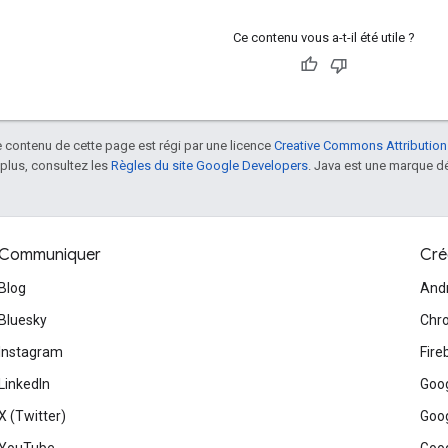
Ce contenu vous a-t-il été utile ?
le contenu de cette page est régi par une licence
Creative Commons Attribution
 plus, consultez les
Règles du site Google Developers
. Java est une marque dé
Communiquer
Cré
Blog
And
Bluesky
Chr
Instagram
Fire
LinkedIn
Goog
X (Twitter)
Goog