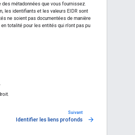
ude des métadonnées que vous fournissez.
on, les identifiants et les valeurs EIDR sont
iétés ne soient pas documentées de manière
n totalité pour les entités qui n'ont pas pu
.
oit.
Suivant
arrow_forward
Identifier les liens profonds