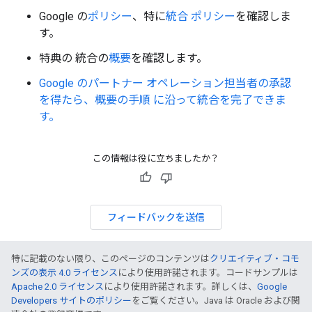
Google の
ポリシー
、特に
統合 ポリシー
を確認しま
す。
特典の 統合の
概要
を確認します。
Google のパートナー オペレーション担当者の承認
を得たら、概要の手順 に沿って統合を完了できま
す。
この情報は役に立ちましたか？
フィードバックを送信
特に記載のない限り、このページのコンテンツは
クリエイティブ・コモ
ンズの表示 4.0 ライセンス
により使用許諾されます。コードサンプルは
Apache 2.0 ライセンス
により使用許諾されます。詳しくは、
Google
Developers サイトのポリシー
をご覧ください。Java は Oracle および関