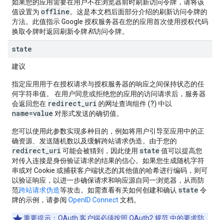
如果您的应用需要在用户不在浏览器前时刷新访问令牌，请将该
offline
值设置为
。这是本文档后面部分介绍的刷新访问令牌的
方法。此值指示 Google 授权服务器在您的应用首次使用授权代码
换取令牌时返回刷新令牌
和
访问令牌。
state
建议
指定应用用于在授权请求与授权服务器的响应之间保持状态的任
何字符串值。 在用户同意或拒绝您的应用的访问请求后，服务器
redirect_uri
?
会返回您在
的网址查询组件 (
) 中以
name=value
对形式发送的确切值。
您可以使用此参数实现多种目的，例如将用户引导至应用中的正
确资源、发送随机数以及缓解跨站请求伪造。由于您的
redirect_uri
state
可能会被猜到，因此使用
值可以提高您
对传入连接是身份验证请求的结果的信心。如果您生成随机字符
串或对 Cookie 或捕获客户端状态的其他值的哈希进行编码，则可
以验证响应，以进一步确保请求和响应源自同一浏览器，从而防
state
范
跨站请求伪造
等攻击。如需查看有关如何创建和确认
令
牌的示例，请参阅
OpenID Connect
文档。
重要提示
：OAuth 客户端必须按照
OAuth2 规范
中的要求防