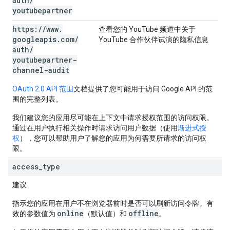
auth
/
youtubepartner
https:
/
/
www
.
查看您的 YouTube 频道中关于
googleapis
.
com
/
YouTube 合作伙伴试演的隐私信息
auth
/
youtubepartner-
channel-audit
OAuth 2.0 API 范围
文档提供了您可能用于访问 Google API 的范
围的完整列表。
我们建议您的应用尽可能在上下文中请求授权范围的访问权限。
通过在用户执行相关操作时请求访问用户数据（使用
渐进式授
权
），您可以帮助用户了解您的应用为何需要所请求的访问权
限。
access
_
type
建议
指示您的应用在用户不在浏览器前时是否可以刷新访问令牌。有
online
offline
效的参数值为
（默认值）和
。