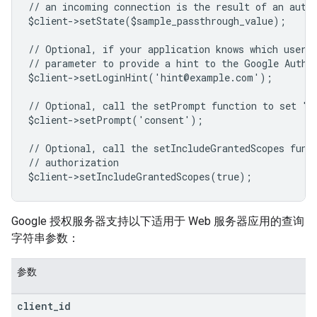
// an incoming connection is the result of an auth
$client->setState($sample_passthrough_value);
// Optional, if your application knows which user 
// parameter to provide a hint to the Google Authe
$client->setLoginHint('hint@example.com');
// Optional, call the setPrompt function to set "c
$client->setPrompt('consent');
// Optional, call the setIncludeGrantedScopes func
// authorization
$client->setIncludeGrantedScopes(true);
Google 授权服务器支持以下适用于 Web 服务器应用的查询
字符串参数：
参数
client
_
id