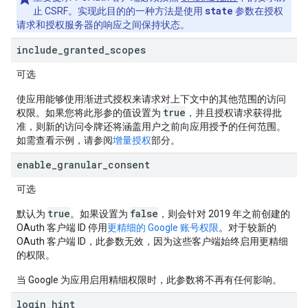
state
止 CSRF。实现此目的的一种方法是使用
参数在授权
请求和授权服务器的响应之间保持状态。
include
_
granted
_
scopes
可选
使应用能够使用渐进式授权来请求对上下文中的其他范围的访问
true
权限。如果您将此形参的值设置为
，并且授权请求获得批
准，则新的访问令牌还将涵盖用户之前向应用授予的任何范围。
如需查看示例，请参阅
增量授权
部分。
enable
_
granular
_
consent
可选
true
false
默认为
。如果设置为
，则会针对 2019 年之前创建的
OAuth 客户端 ID 停用
更精细的 Google 账号权限
。对于较新的
OAuth 客户端 ID，此参数无效，因为这些客户端始终启用更精细
的权限。
当 Google 为应用启用精细权限时，此参数将不再有任何影响。
login
_
hint