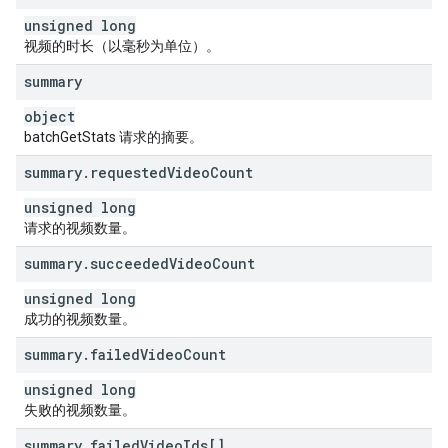
unsigned long
视频的时长（以毫秒为单位）。
summary
object
batchGetStats 请求的摘要。
summary
.
requested
Video
Count
unsigned long
请求的视频数量。
summary
.
succeeded
Video
Count
unsigned long
成功的视频数量。
summary
.
failed
Video
Count
unsigned long
失败的视频数量。
summary
.
failed
Video
Ids[]