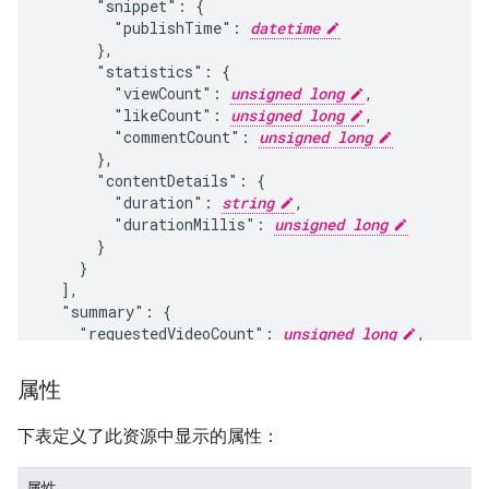
      "snippet": {

        "publishTime": 
datetime
      },

      "statistics": {

        "viewCount": 
unsigned long
,

        "likeCount": 
unsigned long
,

        "commentCount": 
unsigned long
      },

      "contentDetails": {

        "duration": 
string
,

        "durationMillis": 
unsigned long
      }

    }

  ],

  "summary": {

    "requestedVideoCount": 
unsigned long
,

    "succeededVideoCount": 
unsigned long
,

    "failedVideoCount": 
unsigned long
,

属性
    "failedVideoIds": [

string
下表定义了此资源中显示的属性：
    ]

  }

}
属性