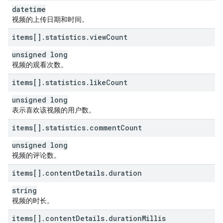
datetime
视频的上传日期和时间。
items[]
.
statistics
.
view
Count
unsigned long
视频的观看次数。
items[]
.
statistics
.
like
Count
unsigned long
表示喜欢该视频的用户数。
items[]
.
statistics
.
comment
Count
unsigned long
视频的评论数。
items[]
.
content
Details
.
duration
string
视频的时长。
items[]
.
content
Details
.
duration
Millis