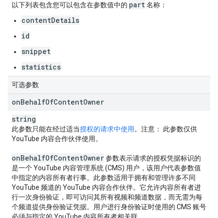
part
以下列表包含您可以包含在参数值中的
名称：
contentDetails
id
snippet
statistics
可选参数
on
Behalf
Of
Content
Owner
string
此参数只能在经过适当
授权的请求中使用
。
注意
： 此参数仅供
YouTube 内容合作伙伴使用。
on
Behalf
Of
Content
Owner
参数表示请求的授权凭据标识的
是一个 YouTube 内容管理系统 (CMS) 用户，该用户代表参数值
中指定的内容所有者行事。此参数适用于拥有和管理许多不同
YouTube 频道的 YouTube 内容合作伙伴。它允许内容所有者进
行一次身份验证，即可访问其所有视频和频道数据，而无需为每
个频道提供身份验证凭据。用户进行身份验证时使用的 CMS 账号
必须与指定的 YouTube 内容所有者相关联。