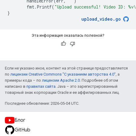
handleError
(
err
,
""
)
fmt
.
Printf
(
"Upload successful! Video ID: %v
}
upload_video
.
go
Эта информация оказалась полезной?
Если не указано иное, контент на этой странице предоставляется
по
лицензии Creative Commons "С указанием авторства 4.0"
, а
примеры кода – по
лицензии Apache 2.0
. Подробнее об этом
написано в
правилах сайта
. Java – это зарегистрированный
товарный знак корпорации Oracle и ее аффилированных лиц.
Последнее обновление: 2026-05-04 UTC.
Блог
GitHub