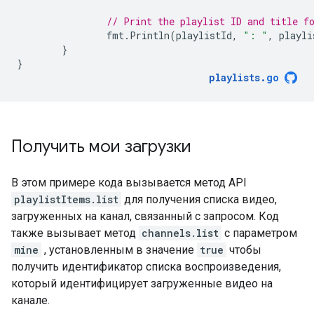
// Print the playlist ID and title f
fmt
.
Println
(
playlistId
,
": "
,
playli
}
}
playlists
.
go
Получить мои загрузки
В этом примере кода вызывается метод API
playlistItems.list
для получения списка видео,
загруженных на канал, связанный с запросом. Код
также вызывает метод
channels.list
с параметром
mine
, установленным в значение
true
чтобы
получить идентификатор списка воспроизведения,
который идентифицирует загруженные видео на
канале.