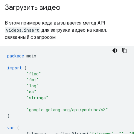
Загрузить видео
В этом примере кода вызывается метод API
videos.insert
для загрузки видео на канал,
связанный с запросом.
package
main
import
(
"flag"
"fmt"
"log"
"os"
"strings"
"google.golang.org/api/youtube/v3"
)
var
(
filename
=
flag
.
String
(
"filename"
,
""
,
"N