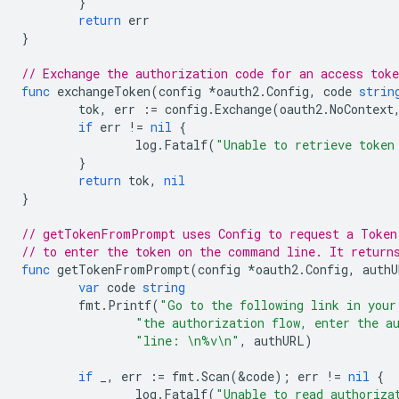
}
return
err
}
// Exchange the authorization code for an access toke
func
exchangeToken
(
config
*
oauth2
.
Config
,
code
strin
tok
,
err
:=
config
.
Exchange
(
oauth2
.
NoContext
if
err
!=
nil
{
log
.
Fatalf
(
"Unable to retrieve token
}
return
tok
,
nil
}
// getTokenFromPrompt uses Config to request a Token
// to enter the token on the command line. It return
func
getTokenFromPrompt
(
config
*
oauth2
.
Config
,
authU
var
code
string
fmt
.
Printf
(
"Go to the following link in your
"the authorization flow, enter the a
"line: \n%v\n"
,
authURL
)
if
_
,
err
:=
fmt
.
Scan
(
&
code
);
err
!=
nil
{
log
.
Fatalf
(
"Unable to read authoriza