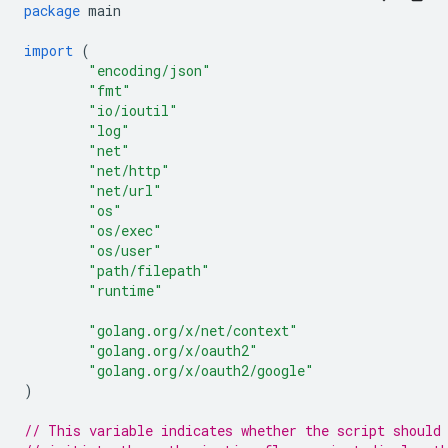
package
main
import
(
"encoding/json"
"fmt"
"io/ioutil"
"log"
"net"
"net/http"
"net/url"
"os"
"os/exec"
"os/user"
"path/filepath"
"runtime"
"golang.org/x/net/context"
"golang.org/x/oauth2"
"golang.org/x/oauth2/google"
)
// This variable indicates whether the script should