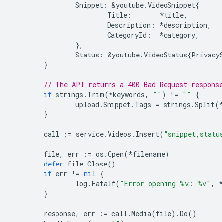
Snippet
:
&
youtube
.
VideoSnippet
{
Title
:
*
title
,
Description
:
*
description
,
CategoryId
:
*
category
,
},
Status
:
&
youtube
.
VideoStatus
{
Privacy
}
// The API returns a 400 Bad Request respons
if
strings
.
Trim
(
*
keywords
,
""
)
!=
""
{
upload
.
Snippet
.
Tags
=
strings
.
Split
(
}
call
:=
service
.
Videos
.
Insert
(
"snippet,statu
file
,
err
:=
os
.
Open
(
*
filename
)
defer
file
.
Close
()
if
err
!=
nil
{
log
.
Fatalf
(
"Error opening %v: %v"
,
}
response
,
err
:=
call
.
Media
(
file
).
Do
()