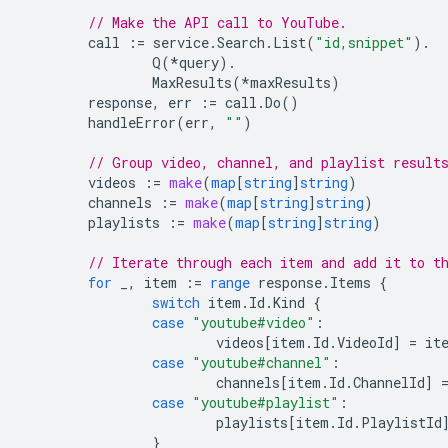
// Make the API call to YouTube.
call
:=
service
.
Search
.
List
(
"id,snippet"
).
Q
(
*
query
).
MaxResults
(
*
maxResults
)
response
,
err
:=
call
.
Do
()
handleError
(
err
,
""
)
// Group video, channel, and playlist result
videos
:=
make
(
map
[
string
]
string
)
channels
:=
make
(
map
[
string
]
string
)
playlists
:=
make
(
map
[
string
]
string
)
// Iterate through each item and add it to t
for
_
,
item
:=
range
response
.
Items
{
switch
item
.
Id
.
Kind
{
case
"youtube#video"
:
videos
[
item
.
Id
.
VideoId
]
=
it
case
"youtube#channel"
:
channels
[
item
.
Id
.
ChannelId
]
case
"youtube#playlist"
:
playlists
[
item
.
Id
.
PlaylistId
}