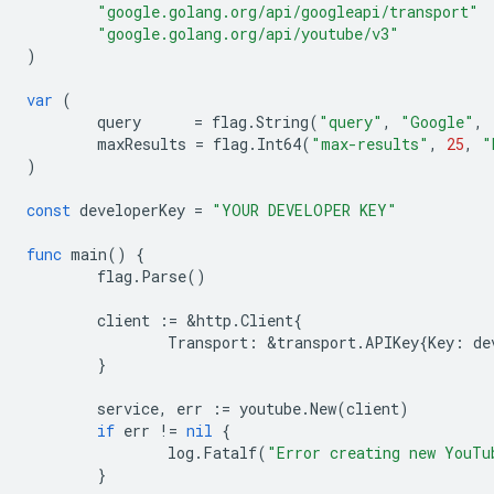
"google.golang.org/api/googleapi/transport"
"google.golang.org/api/youtube/v3"
)
var
(
query
=
flag
.
String
(
"query"
,
"Google"
,
maxResults
=
flag
.
Int64
(
"max-results"
,
25
,
"
)
const
developerKey
=
"YOUR DEVELOPER KEY"
func
main
()
{
flag
.
Parse
()
client
:=
&
http
.
Client
{
Transport
:
&
transport
.
APIKey
{
Key
:
de
}
service
,
err
:=
youtube
.
New
(
client
)
if
err
!=
nil
{
log
.
Fatalf
(
"Error creating new YouTu
}