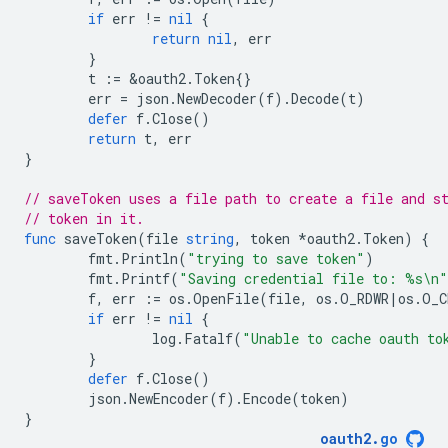
if
err
!=
nil
{
return
nil
,
err
}
t
:=
&
oauth2
.
Token
{}
err
=
json
.
NewDecoder
(
f
).
Decode
(
t
)
defer
f
.
Close
()
return
t
,
err
}
// saveToken uses a file path to create a file and s
// token in it.
func
saveToken
(
file
string
,
token
*
oauth2
.
Token
)
{
fmt
.
Println
(
"trying to save token"
)
fmt
.
Printf
(
"Saving credential file to: %s\n"
f
,
err
:=
os
.
OpenFile
(
file
,
os
.
O_RDWR
|
os
.
O_C
if
err
!=
nil
{
log
.
Fatalf
(
"Unable to cache oauth to
}
defer
f
.
Close
()
json
.
NewEncoder
(
f
).
Encode
(
token
)
}
oauth2
.
go