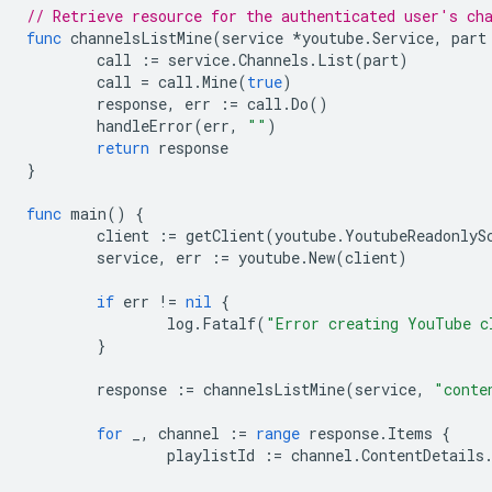
// Retrieve resource for the authenticated user's ch
func
channelsListMine
(
service
*
youtube
.
Service
,
part
call
:=
service
.
Channels
.
List
(
part
)
call
=
call
.
Mine
(
true
)
response
,
err
:=
call
.
Do
()
handleError
(
err
,
""
)
return
response
}
func
main
()
{
client
:=
getClient
(
youtube
.
YoutubeReadonlyS
service
,
err
:=
youtube
.
New
(
client
)
if
err
!=
nil
{
log
.
Fatalf
(
"Error creating YouTube c
}
response
:=
channelsListMine
(
service
,
"conte
for
_
,
channel
:=
range
response
.
Items
{
playlistId
:=
channel
.
ContentDetails