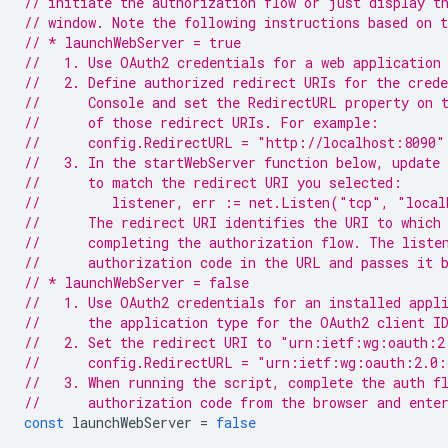
// initiate the authorization flow or just display t
// window. Note the following instructions based on 
// * launchWebServer = true
//   1. Use OAuth2 credentials for a web application
//   2. Define authorized redirect URIs for the cred
//      Console and set the RedirectURL property on 
//      of those redirect URIs. For example:
//      config.RedirectURL = "http://localhost:8090"
//   3. In the startWebServer function below, update
//      to match the redirect URI you selected:
//         listener, err := net.Listen("tcp", "local
//      The redirect URI identifies the URI to which
//      completing the authorization flow. The liste
//      authorization code in the URL and passes it 
// * launchWebServer = false
//   1. Use OAuth2 credentials for an installed appl
//      the application type for the OAuth2 client I
//   2. Set the redirect URI to "urn:ietf:wg:oauth:2
//      config.RedirectURL = "urn:ietf:wg:oauth:2.0:
//   3. When running the script, complete the auth f
//      authorization code from the browser and ente
const
launchWebServer
=
false