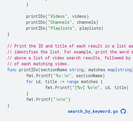
}
printIDs
(
"Videos"
,
videos
)
printIDs
(
"Channels"
,
channels
)
printIDs
(
"Playlists"
,
playlists
)
}
// Print the ID and title of each result in a list a
// identifies the list. For example, print the word 
// above a list of video search results, followed by 
// of each matching video.
func
printIDs
(
sectionName
string
,
matches
map
[
string
fmt
.
Printf
(
"%v:\n"
,
sectionName
)
for
id
,
title
:=
range
matches
{
fmt
.
Printf
(
"[%v] %v\n"
,
id
,
title
)
}
fmt
.
Printf
(
"\n\n"
)
}
search_by_keyword
.
go