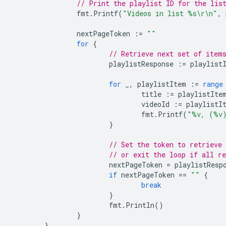
// Print the playlist ID for the lis
fmt
.
Printf
(
"Videos in list %s\r\n"
,
nextPageToken
:=
""
for
{
// Retrieve next set of item
playlistResponse
:=
playlist
for
_
,
playlistItem
:=
range
title
:=
playlistIte
videoId
:=
playlistI
fmt
.
Printf
(
"%v, (%v
}
// Set the token to retrieve 
// or exit the loop if all r
nextPageToken
=
playlistResp
if
nextPageToken
==
""
{
break
}
fmt
.
Println
()
}
}