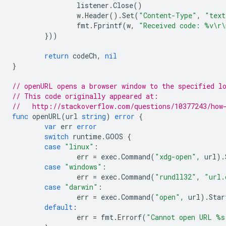
listener
.
Close
()
w
.
Header
().
Set
(
"Content-Type"
,
"text
fmt
.
Fprintf
(
w
,
"Received code: %v\r\
}))
return
codeCh
,
nil
}
// openURL opens a browser window to the specified l
// This code originally appeared at:
//   http://stackoverflow.com/questions/10377243/how
func
openURL
(
url
string
)
error
{
var
err
error
switch
runtime
.
GOOS
{
case
"linux"
:
err
=
exec
.
Command
(
"xdg-open"
,
url
).
case
"windows"
:
err
=
exec
.
Command
(
"rundll32"
,
"url.
case
"darwin"
:
err
=
exec
.
Command
(
"open"
,
url
).
Star
default
:
err
=
fmt
.
Errorf
(
"Cannot open URL %s