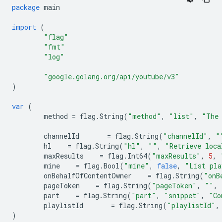
package
main
import
(
"flag"
"fmt"
"log"
"google.golang.org/api/youtube/v3"
)
var
(
method
=
flag
.
String
(
"method"
,
"list"
,
"The 
channelId
=
flag
.
String
(
"channelId"
,
"
hl
=
flag
.
String
(
"hl"
,
""
,
"Retrieve loca
maxResults
=
flag
.
Int64
(
"maxResults"
,
5
,
mine
=
flag
.
Bool
(
"mine"
,
false
,
"List pla
onBehalfOfContentOwner
=
flag
.
String
(
"onB
pageToken
=
flag
.
String
(
"pageToken"
,
""
,
part
=
flag
.
String
(
"part"
,
"snippet"
,
"Co
playlistId
=
flag
.
String
(
"playlistId"
,
)