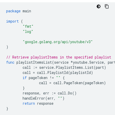
package
main
import
(
"fmt"
"log"
"google.golang.org/api/youtube/v3"
)
// Retrieve playlistItems in the specified playlist
func
playlistItemsList
(
service
*
youtube
.
Service
,
par
call
:=
service
.
PlaylistItems
.
List
(
part
)
call
=
call
.
PlaylistId
(
playlistId
)
if
pageToken
!=
""
{
call
=
call
.
PageToken
(
pageToken
)
}
response
,
err
:=
call
.
Do
()
handleError
(
err
,
""
)
return
response
}