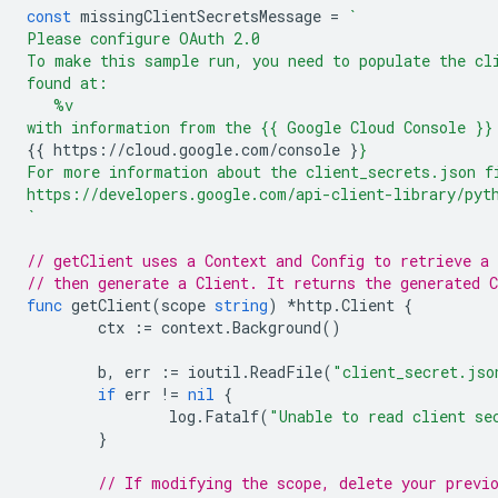
const
missingClientSecretsMessage
=
`
Please configure OAuth 2.0
To make this sample run, you need to populate the cl
found at:
   %v
with information from the {{ Google Cloud Console }}
{{ https://cloud.google.com/console }
}
For more information about the client_secrets.json f
https://developers.google.com/api-client-library/pyt
`
// getClient uses a Context and Config to retrieve a
// then generate a Client. It returns the generated C
func
getClient
(
scope
string
)
*
http
.
Client
{
ctx
:=
context
.
Background
()
b
,
err
:=
ioutil
.
ReadFile
(
"client_secret.jso
if
err
!=
nil
{
log
.
Fatalf
(
"Unable to read client se
}
// If modifying the scope, delete your previ