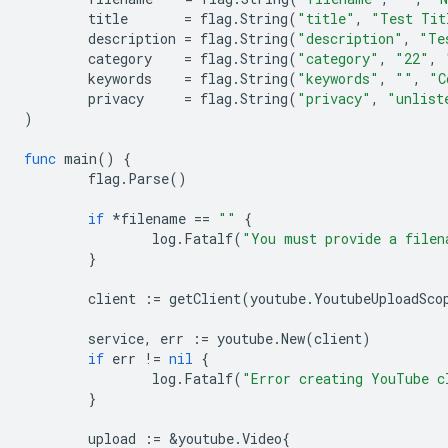
title
=
flag
.
String
(
"title"
,
"Test Tit
description
=
flag
.
String
(
"description"
,
"Te
category
=
flag
.
String
(
"category"
,
"22"
,
keywords
=
flag
.
String
(
"keywords"
,
""
,
"C
privacy
=
flag
.
String
(
"privacy"
,
"unlist
)
func
main
()
{
flag
.
Parse
()
if
*
filename
==
""
{
log
.
Fatalf
(
"You must provide a filen
}
client
:=
getClient
(
youtube
.
YoutubeUploadSco
service
,
err
:=
youtube
.
New
(
client
)
if
err
!=
nil
{
log
.
Fatalf
(
"Error creating YouTube c
}
upload
:=
&
youtube
.
Video
{