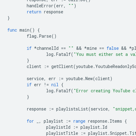
handleError
(
err
,
""
)
return
response
}
func
main
()
{
flag
.
Parse
()
if
*
channelId
==
""
 && 
*
mine
==
false
 && 
*
p
log
.
Fatalf
(
"You must either set a va
}
client
:=
getClient
(
youtube
.
YoutubeReadonlyS
service
,
err
:=
youtube
.
New
(
client
)
if
err
!=
nil
{
log
.
Fatalf
(
"Error creating YouTube c
}
response
:=
playlistsList
(
service
,
"snippet,
for
_
,
playlist
:=
range
response
.
Items
{
playlistId
:=
playlist
.
Id
playlistTitle
:=
playlist
.
Snippet
.
Ti