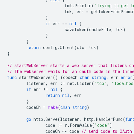
fmt
.
Println
(
"Trying to get t
tok
,
err
=
getTokenFromPromp
}
if
err
==
nil
{
saveToken
(
cacheFile
,
tok
)
}
}
return
config
.
Client
(
ctx
,
tok
)
}
// startWebServer starts a web server that listens o
// The webserver waits for an oauth code in the thre
func
startWebServer
()
(
codeCh
chan
string
,
err
error
listener
,
err
:=
net
.
Listen
(
"tcp"
,
"localhos
if
err
!=
nil
{
return
nil
,
err
}
codeCh
=
make
(
chan
string
)
go
http
.
Serve
(
listener
,
http
.
HandlerFunc
(
fun
code
:=
r
.
FormValue
(
"code"
)
codeCh
<
-
code
// send code to OAuth