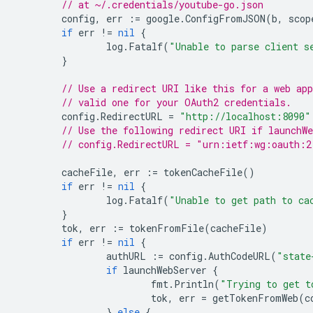
// at ~/.credentials/youtube-go.json
config
,
err
:=
google
.
ConfigFromJSON
(
b
,
scop
if
err
!=
nil
{
log
.
Fatalf
(
"Unable to parse client s
}
// Use a redirect URI like this for a web ap
// valid one for your OAuth2 credentials.
config
.
RedirectURL
=
"http://localhost:8090"
// Use the following redirect URI if launchWe
// config.RedirectURL = "urn:ietf:wg:oauth:2
cacheFile
,
err
:=
tokenCacheFile
()
if
err
!=
nil
{
log
.
Fatalf
(
"Unable to get path to ca
}
tok
,
err
:=
tokenFromFile
(
cacheFile
)
if
err
!=
nil
{
authURL
:=
config
.
AuthCodeURL
(
"state
if
launchWebServer
{
fmt
.
Println
(
"Trying to get t
tok
,
err
=
getTokenFromWeb
(
c
}
else
{