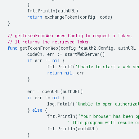
}
fmt
.
Println
(
authURL
)
return
exchangeToken
(
config
,
code
)
}
// getTokenFromWeb uses Config to request a Token.
// It returns the retrieved Token.
func
getTokenFromWeb
(
config
*
oauth2
.
Config
,
authURL
codeCh
,
err
:=
startWebServer
()
if
err
!=
nil
{
fmt
.
Printf
(
"Unable to start a web se
return
nil
,
err
}
err
=
openURL
(
authURL
)
if
err
!=
nil
{
log
.
Fatalf
(
"Unable to open authoriza
}
else
{
fmt
.
Println
(
"Your browser has been o
" This program will resume o
fmt
.
Println
(
authURL
)
}