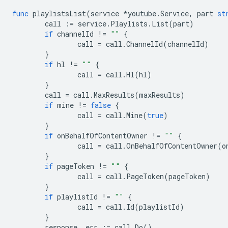
func
playlistsList
(
service
*
youtube
.
Service
,
part
st
call
:=
service
.
Playlists
.
List
(
part
)
if
channelId
!=
""
{
call
=
call
.
ChannelId
(
channelId
)
}
if
hl
!=
""
{
call
=
call
.
Hl
(
hl
)
}
call
=
call
.
MaxResults
(
maxResults
)
if
mine
!=
false
{
call
=
call
.
Mine
(
true
)
}
if
onBehalfOfContentOwner
!=
""
{
call
=
call
.
OnBehalfOfContentOwner
(
o
}
if
pageToken
!=
""
{
call
=
call
.
PageToken
(
pageToken
)
}
if
playlistId
!=
""
{
call
=
call
.
Id
(
playlistId
)
}
response
,
err
:=
call
.
Do
()