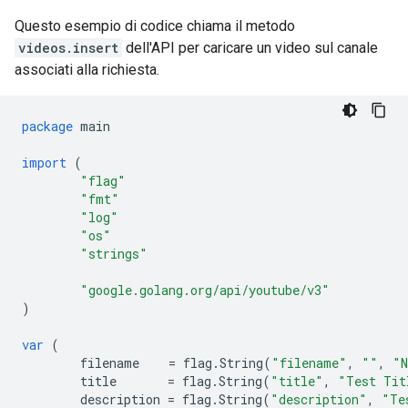
Questo esempio di codice chiama il metodo
videos.insert
dell'API per caricare un video sul canale
associati alla richiesta.
package
main
import
(
"flag"
"fmt"
"log"
"os"
"strings"
"google.golang.org/api/youtube/v3"
)
var
(
filename
=
flag
.
String
(
"filename"
,
""
,
"N
title
=
flag
.
String
(
"title"
,
"Test Tit
description
=
flag
.
String
(
"description"
,
"Te