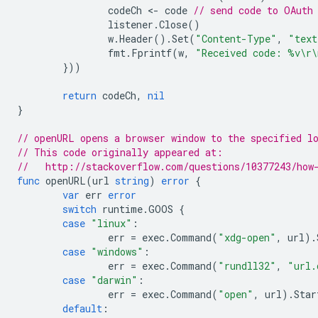
codeCh
<
-
code
// send code to OAuth
listener
.
Close
()
w
.
Header
().
Set
(
"Content-Type"
,
"text
fmt
.
Fprintf
(
w
,
"Received code: %v\r\
}))
return
codeCh
,
nil
}
// openURL opens a browser window to the specified l
// This code originally appeared at:
//   http://stackoverflow.com/questions/10377243/how
func
openURL
(
url
string
)
error
{
var
err
error
switch
runtime
.
GOOS
{
case
"linux"
:
err
=
exec
.
Command
(
"xdg-open"
,
url
).
case
"windows"
:
err
=
exec
.
Command
(
"rundll32"
,
"url.
case
"darwin"
:
err
=
exec
.
Command
(
"open"
,
url
).
Star
default
: