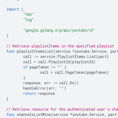
import
(
"fmt"
"log"
"google.golang.org/api/youtube/v3"
)
// Retrieve playlistItems in the specified playlist
func
playlistItemsList
(
service
*
youtube
.
Service
,
par
call
:=
service
.
PlaylistItems
.
List
(
part
)
call
=
call
.
PlaylistId
(
playlistId
)
if
pageToken
!=
""
{
call
=
call
.
PageToken
(
pageToken
)
}
response
,
err
:=
call
.
Do
()
handleError
(
err
,
""
)
return
response
}
// Retrieve resource for the authenticated user's ch
func
channelsListMine
(
service
*
youtube
.
Service
,
part