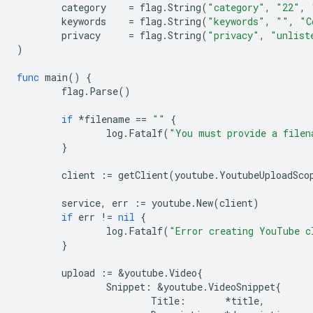
category
=
flag
.
String
(
"category"
,
"22"
,
keywords
=
flag
.
String
(
"keywords"
,
""
,
"C
privacy
=
flag
.
String
(
"privacy"
,
"unlist
)
func
main
()
{
flag
.
Parse
()
if
*
filename
==
""
{
log
.
Fatalf
(
"You must provide a filen
}
client
:=
getClient
(
youtube
.
YoutubeUploadSco
service
,
err
:=
youtube
.
New
(
client
)
if
err
!=
nil
{
log
.
Fatalf
(
"Error creating YouTube c
}
upload
:=
&
youtube
.
Video
{
Snippet
:
&
youtube
.
VideoSnippet
{
Title
:
*
title
,