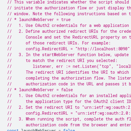
// This variable indicates whether the script should
// initiate the authorization flow or just display t
// window. Note the following instructions based on 
// * launchWebServer = true
//   1. Use OAuth2 credentials for a web application
//   2. Define authorized redirect URIs for the cred
//      Console and set the RedirectURL property on 
//      of those redirect URIs. For example:
//      config.RedirectURL = "http://localhost:8090"
//   3. In the startWebServer function below, update
//      to match the redirect URI you selected:
//         listener, err := net.Listen("tcp", "local
//      The redirect URI identifies the URI to which
//      completing the authorization flow. The liste
//      authorization code in the URL and passes it 
// * launchWebServer = false
//   1. Use OAuth2 credentials for an installed appl
//      the application type for the OAuth2 client I
//   2. Set the redirect URI to "urn:ietf:wg:oauth:2
//      config.RedirectURL = "urn:ietf:wg:oauth:2.0:
//   3. When running the script, complete the auth f
//      authorization code from the browser and ente
const
launchWebServer
=
false