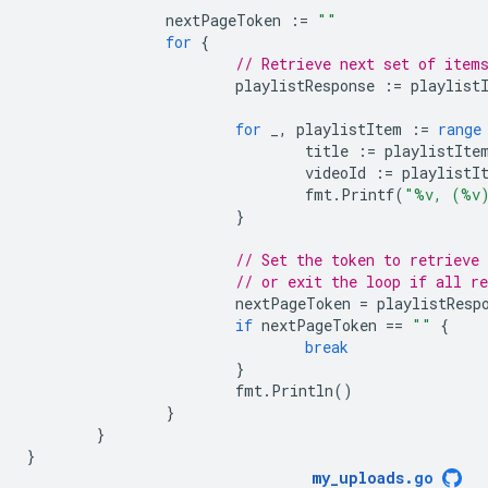
nextPageToken
:=
""
for
{
// Retrieve next set of item
playlistResponse
:=
playlist
for
_
,
playlistItem
:=
range
title
:=
playlistIte
videoId
:=
playlistI
fmt
.
Printf
(
"%v, (%v
}
// Set the token to retrieve 
// or exit the loop if all r
nextPageToken
=
playlistResp
if
nextPageToken
==
""
{
break
}
fmt
.
Println
()
}
}
}
my_uploads
.
go