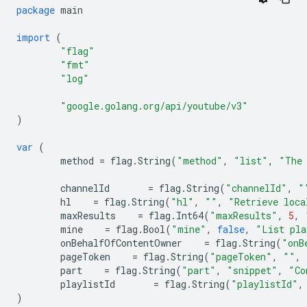
package
main
import
(
"flag"
"fmt"
"log"
"google.golang.org/api/youtube/v3"
)
var
(
method
=
flag
.
String
(
"method"
,
"list"
,
"The 
channelId
=
flag
.
String
(
"channelId"
,
"
hl
=
flag
.
String
(
"hl"
,
""
,
"Retrieve loca
maxResults
=
flag
.
Int64
(
"maxResults"
,
5
,
mine
=
flag
.
Bool
(
"mine"
,
false
,
"List pla
onBehalfOfContentOwner
=
flag
.
String
(
"onB
pageToken
=
flag
.
String
(
"pageToken"
,
""
,
part
=
flag
.
String
(
"part"
,
"snippet"
,
"Co
playlistId
=
flag
.
String
(
"playlistId"
,
)