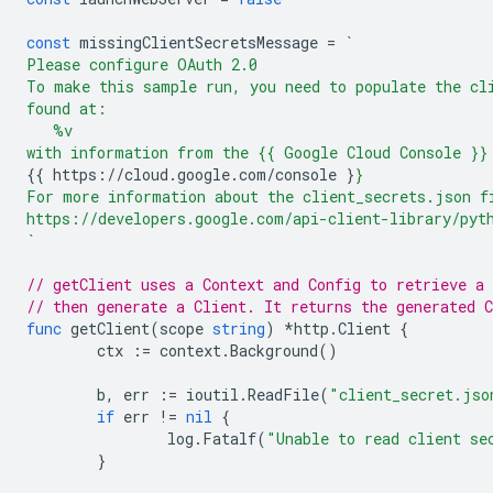
const
missingClientSecretsMessage
=
`
Please configure OAuth 2.0
To make this sample run, you need to populate the cl
found at:
   %v
with information from the {{ Google Cloud Console }}
{{ https://cloud.google.com/console }
}
For more information about the client_secrets.json f
https://developers.google.com/api-client-library/pyt
`
// getClient uses a Context and Config to retrieve a
// then generate a Client. It returns the generated C
func
getClient
(
scope
string
)
*
http
.
Client
{
ctx
:=
context
.
Background
()
b
,
err
:=
ioutil
.
ReadFile
(
"client_secret.jso
if
err
!=
nil
{
log
.
Fatalf
(
"Unable to read client se
}