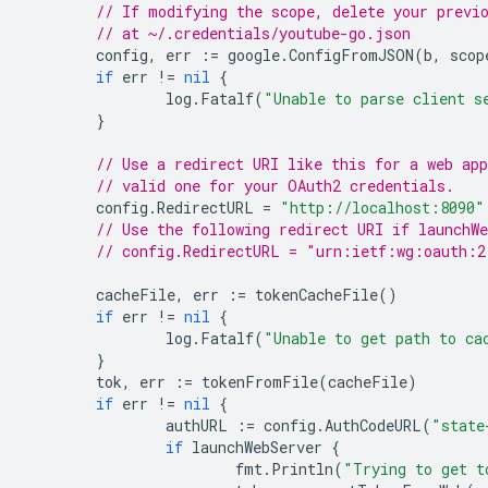
// If modifying the scope, delete your previ
// at ~/.credentials/youtube-go.json
config
,
err
:=
google
.
ConfigFromJSON
(
b
,
scop
if
err
!=
nil
{
log
.
Fatalf
(
"Unable to parse client s
}
// Use a redirect URI like this for a web ap
// valid one for your OAuth2 credentials.
config
.
RedirectURL
=
"http://localhost:8090"
// Use the following redirect URI if launchWe
// config.RedirectURL = "urn:ietf:wg:oauth:2
cacheFile
,
err
:=
tokenCacheFile
()
if
err
!=
nil
{
log
.
Fatalf
(
"Unable to get path to ca
}
tok
,
err
:=
tokenFromFile
(
cacheFile
)
if
err
!=
nil
{
authURL
:=
config
.
AuthCodeURL
(
"state
if
launchWebServer
{
fmt
.
Println
(
"Trying to get t