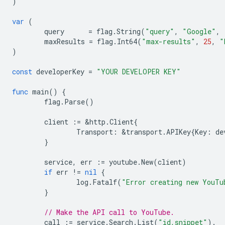
)
var
(
query
=
flag
.
String
(
"query"
,
"Google"
,
maxResults
=
flag
.
Int64
(
"max-results"
,
25
,
"
)
const
developerKey
=
"YOUR DEVELOPER KEY"
func
main
()
{
flag
.
Parse
()
client
:=
&
http
.
Client
{
Transport
:
&
transport
.
APIKey
{
Key
:
de
}
service
,
err
:=
youtube
.
New
(
client
)
if
err
!=
nil
{
log
.
Fatalf
(
"Error creating new YouTu
}
// Make the API call to YouTube.
call
:=
service
.
Search
.
List
(
"id,snippet"
).