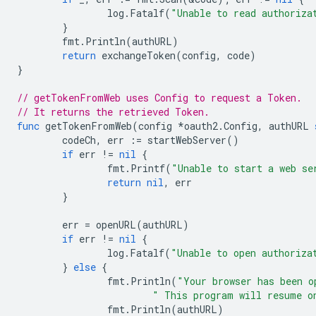
log
.
Fatalf
(
"Unable to read authoriza
}
fmt
.
Println
(
authURL
)
return
exchangeToken
(
config
,
code
)
}
// getTokenFromWeb uses Config to request a Token.
// It returns the retrieved Token.
func
getTokenFromWeb
(
config
*
oauth2
.
Config
,
authURL
codeCh
,
err
:=
startWebServer
()
if
err
!=
nil
{
fmt
.
Printf
(
"Unable to start a web se
return
nil
,
err
}
err
=
openURL
(
authURL
)
if
err
!=
nil
{
log
.
Fatalf
(
"Unable to open authoriza
}
else
{
fmt
.
Println
(
"Your browser has been o
" This program will resume o
fmt
.
Println
(
authURL
)