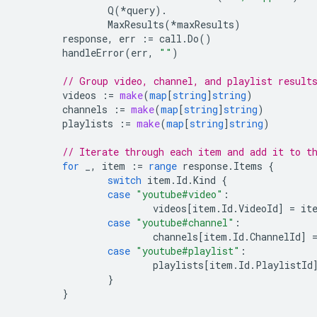
Q
(
*
query
).
MaxResults
(
*
maxResults
)
response
,
err
:=
call
.
Do
()
handleError
(
err
,
""
)
// Group video, channel, and playlist result
videos
:=
make
(
map
[
string
]
string
)
channels
:=
make
(
map
[
string
]
string
)
playlists
:=
make
(
map
[
string
]
string
)
// Iterate through each item and add it to t
for
_
,
item
:=
range
response
.
Items
{
switch
item
.
Id
.
Kind
{
case
"youtube#video"
:
videos
[
item
.
Id
.
VideoId
]
=
it
case
"youtube#channel"
:
channels
[
item
.
Id
.
ChannelId
]
case
"youtube#playlist"
:
playlists
[
item
.
Id
.
PlaylistId
}
}