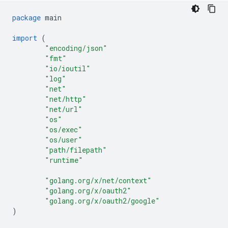
package
main
import
(
"encoding/json"
"fmt"
"io/ioutil"
"log"
"net"
"net/http"
"net/url"
"os"
"os/exec"
"os/user"
"path/filepath"
"runtime"
"golang.org/x/net/context"
"golang.org/x/oauth2"
"golang.org/x/oauth2/google"
)