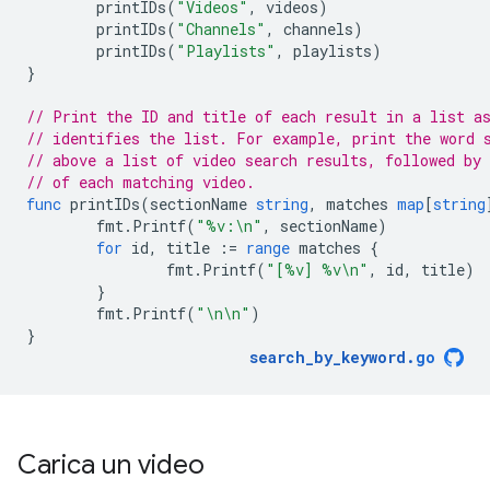
printIDs
(
"Videos"
,
videos
)
printIDs
(
"Channels"
,
channels
)
printIDs
(
"Playlists"
,
playlists
)
}
// Print the ID and title of each result in a list a
// identifies the list. For example, print the word 
// above a list of video search results, followed by 
// of each matching video.
func
printIDs
(
sectionName
string
,
matches
map
[
string
fmt
.
Printf
(
"%v:\n"
,
sectionName
)
for
id
,
title
:=
range
matches
{
fmt
.
Printf
(
"[%v] %v\n"
,
id
,
title
)
}
fmt
.
Printf
(
"\n\n"
)
}
search_by_keyword
.
go
Carica un video