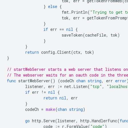
tok
,
err
=
getTokenFromWeb
(
c
}
else
{
fmt
.
Println
(
"Trying to get t
tok
,
err
=
getTokenFromPromp
}
if
err
==
nil
{
saveToken
(
cacheFile
,
tok
)
}
}
return
config
.
Client
(
ctx
,
tok
)
}
// startWebServer starts a web server that listens o
// The webserver waits for an oauth code in the thre
func
startWebServer
()
(
codeCh
chan
string
,
err
error
listener
,
err
:=
net
.
Listen
(
"tcp"
,
"localhos
if
err
!=
nil
{
return
nil
,
err
}
codeCh
=
make
(
chan
string
)
go
http
.
Serve
(
listener
,
http
.
HandlerFunc
(
fun
code
:=
r
.
FormValue
(
"code"
)