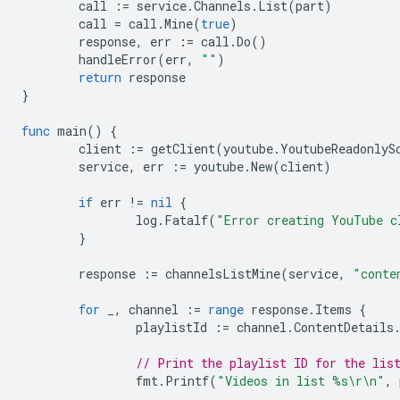
call
:=
service
.
Channels
.
List
(
part
)
call
=
call
.
Mine
(
true
)
response
,
err
:=
call
.
Do
()
handleError
(
err
,
""
)
return
response
}
func
main
()
{
client
:=
getClient
(
youtube
.
YoutubeReadonlyS
service
,
err
:=
youtube
.
New
(
client
)
if
err
!=
nil
{
log
.
Fatalf
(
"Error creating YouTube c
}
response
:=
channelsListMine
(
service
,
"conte
for
_
,
channel
:=
range
response
.
Items
{
playlistId
:=
channel
.
ContentDetails
// Print the playlist ID for the lis
fmt
.
Printf
(
"Videos in list %s\r\n"
,