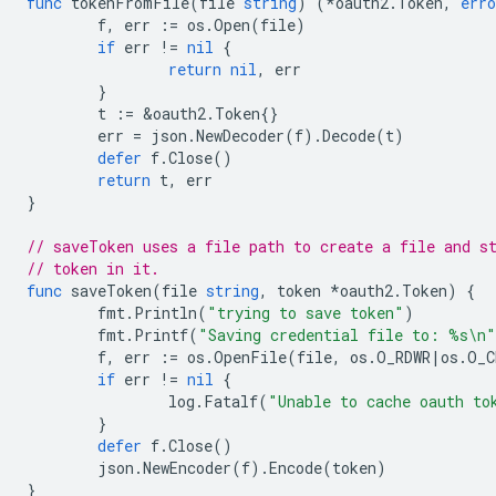
func
tokenFromFile
(
file
string
)
(
*
oauth2
.
Token
,
erro
f
,
err
:=
os
.
Open
(
file
)
if
err
!=
nil
{
return
nil
,
err
}
t
:=
&
oauth2
.
Token
{}
err
=
json
.
NewDecoder
(
f
).
Decode
(
t
)
defer
f
.
Close
()
return
t
,
err
}
// saveToken uses a file path to create a file and s
// token in it.
func
saveToken
(
file
string
,
token
*
oauth2
.
Token
)
{
fmt
.
Println
(
"trying to save token"
)
fmt
.
Printf
(
"Saving credential file to: %s\n"
f
,
err
:=
os
.
OpenFile
(
file
,
os
.
O_RDWR
|
os
.
O_C
if
err
!=
nil
{
log
.
Fatalf
(
"Unable to cache oauth to
}
defer
f
.
Close
()
json
.
NewEncoder
(
f
).
Encode
(
token
)
}