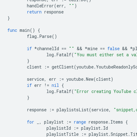
handleError
(
err
,
""
)
return
response
}
func
main
()
{
flag
.
Parse
()
if
*
channelId
==
""
 && 
*
mine
==
false
 && 
*
p
log
.
Fatalf
(
"You must either set a va
}
client
:=
getClient
(
youtube
.
YoutubeReadonlyS
service
,
err
:=
youtube
.
New
(
client
)
if
err
!=
nil
{
log
.
Fatalf
(
"Error creating YouTube c
}
response
:=
playlistsList
(
service
,
"snippet,
for
_
,
playlist
:=
range
response
.
Items
{
playlistId
:=
playlist
.
Id
playlistTitle
:=
playlist
.
Snippet
.
Ti