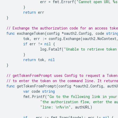
err
=
fmt
.
Errorf
(
"Cannot open URL %s
}
return
err
}
// Exchange the authorization code for an access toke
func
exchangeToken
(
config
*
oauth2
.
Config
,
code
strin
tok
,
err
:=
config
.
Exchange
(
oauth2
.
NoContext
if
err
!=
nil
{
log
.
Fatalf
(
"Unable to retrieve token
}
return
tok
,
nil
}
// getTokenFromPrompt uses Config to request a Token
// to enter the token on the command line. It return
func
getTokenFromPrompt
(
config
*
oauth2
.
Config
,
authU
var
code
string
fmt
.
Printf
(
"Go to the following link in your
"the authorization flow, enter the a
"line: \n%v\n"
,
authURL
)
if
_
,
err
:=
fmt
.
Scan
(
&
code
);
err
!=
nil
{