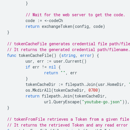
}
// Wait for the web server to get the code.
code
:=
<
-
codeCh
return
exchangeToken
(
config
,
code
)
}
// tokenCacheFile generates credential file path/fil
// It returns the generated credential path/filename
func
tokenCacheFile
()
(
string
,
error
)
{
usr
,
err
:=
user
.
Current
()
if
err
!=
nil
{
return
""
,
err
}
tokenCacheDir
:=
filepath
.
Join
(
usr
.
HomeDir
,
os
.
MkdirAll
(
tokenCacheDir
,
0700
)
return
filepath
.
Join
(
tokenCacheDir
,
url
.
QueryEscape
(
"youtube-go.json"
)),
}
// tokenFromFile retrieves a Token from a given file
// It returns the retrieved Token and any read error