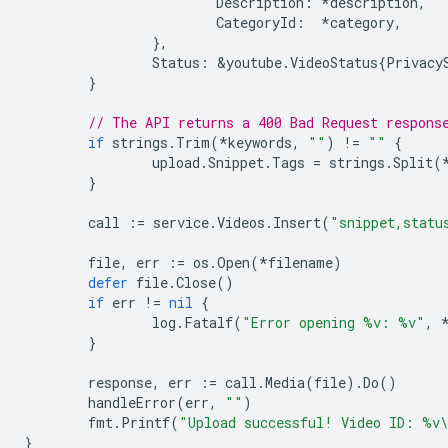
Description
:
*
description
,
CategoryId
:
*
category
,
},
Status
:
&
youtube
.
VideoStatus
{
Privacy
}
// The API returns a 400 Bad Request respons
if
strings
.
Trim
(
*
keywords
,
""
)
!=
""
{
upload
.
Snippet
.
Tags
=
strings
.
Split
(
}
call
:=
service
.
Videos
.
Insert
(
"snippet,statu
file
,
err
:=
os
.
Open
(
*
filename
)
defer
file
.
Close
()
if
err
!=
nil
{
log
.
Fatalf
(
"Error opening %v: %v"
,
}
response
,
err
:=
call
.
Media
(
file
).
Do
()
handleError
(
err
,
""
)
fmt
.
Printf
(
"Upload successful! Video ID: %v
}