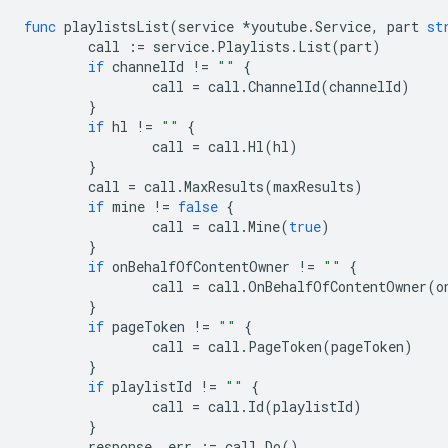
func
playlistsList
(
service
*
youtube
.
Service
,
part
st
call
:=
service
.
Playlists
.
List
(
part
)
if
channelId
!=
""
{
call
=
call
.
ChannelId
(
channelId
)
}
if
hl
!=
""
{
call
=
call
.
Hl
(
hl
)
}
call
=
call
.
MaxResults
(
maxResults
)
if
mine
!=
false
{
call
=
call
.
Mine
(
true
)
}
if
onBehalfOfContentOwner
!=
""
{
call
=
call
.
OnBehalfOfContentOwner
(
o
}
if
pageToken
!=
""
{
call
=
call
.
PageToken
(
pageToken
)
}
if
playlistId
!=
""
{
call
=
call
.
Id
(
playlistId
)
}
response
,
err
:=
call
.
Do
()