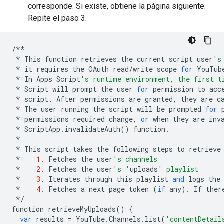
corresponde. Si existe, obtiene la página siguiente.
Repite el paso 3.
/**
*
This
function
retrieves
the
current
script
user
's
*
it
requires
the
OAuth
read
/
write
scope
for
YouTub
*
In
Apps
Script
's runtime environment, the first t
*
Script
will
prompt
the
user
for
permission
to
acc
*
script
.
After
permissions
are
granted
,
they
are
c
*
The
user
running
the
script
will
be
prompted
for
*
permissions
required
change
,
or
when
they
are
inv
*
ScriptApp
.
invalidateAuth
()
function
.
*
*
This
script
takes
the
following
steps
to
retrieve
*
1.
Fetches
the
user
's channels
*
2.
Fetches
the
user
's '
uploads
' playlist
*
3.
Iterates
through
this
playlist
and
logs
the
*
4.
Fetches
a
next
page
token
(
if
any
)
.
If
ther
*/
function
retrieveMyUploads
()
{
var
results
=
YouTube
.
Channels
.
list
(
'contentDetail