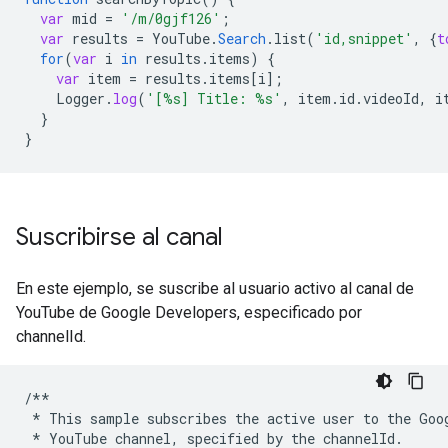
var
mid
=
'/m/0gjf126'
;
var
results
=
YouTube
.
Search
.
list
(
'id,snippet'
,
{
t
for
(
var
i
in
results
.
items
)
{
var
item
=
results
.
items
[
i
]
;
Logger
.
log
(
'[%s] Title: %s'
,
item
.
id
.
videoId
,
i
}
}
Suscribirse al canal
En este ejemplo, se suscribe al usuario activo al canal de
YouTube de Google Developers, especificado por
channelId.
/**
*
This
sample
subscribes
the
active
user
to
the
Goo
*
YouTube
channel
,
specified
by
the
channelId
.