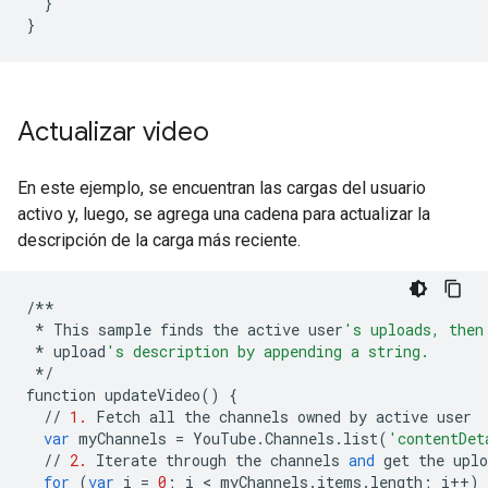
}
}
Actualizar video
En este ejemplo, se encuentran las cargas del usuario
activo y, luego, se agrega una cadena para actualizar la
descripción de la carga más reciente.
/**
*
This
sample
finds
the
active
user
's uploads, then
*
upload
's description by appending a string.
*/
function
updateVideo
()
{
//
1.
Fetch
all
the
channels
owned
by
active
user
var
myChannels
=
YouTube
.
Channels
.
list
(
'contentDet
//
2.
Iterate
through
the
channels
and
get
the
uplo
for
(
var
i
=
0
;
i
 < 
myChannels
.
items
.
length
;
i
++
)