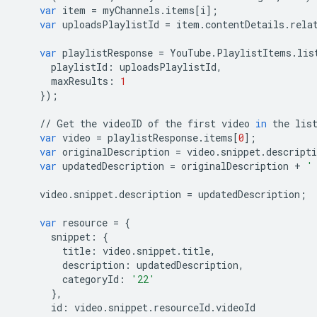
var
item
=
myChannels
.
items
[
i
];
var
uploadsPlaylistId
=
item
.
contentDetails
.
rela
var
playlistResponse
=
YouTube
.
PlaylistItems
.
lis
playlistId
:
uploadsPlaylistId
,
maxResults
:
1
});
//
Get
the
videoID
of
the
first
video
in
the
lis
var
video
=
playlistResponse
.
items
[
0
];
var
originalDescription
=
video
.
snippet
.
descripti
var
updatedDescription
=
originalDescription
+
'
video
.
snippet
.
description
=
updatedDescription
;
var
resource
=
{
snippet
:
{
title
:
video
.
snippet
.
title
,
description
:
updatedDescription
,
categoryId
:
'22'
},
id
:
video
.
snippet
.
resourceId
.
videoId