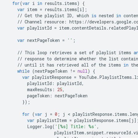
for
(
var
i
in
results
.
items
)
{
var
item
=
results
.
items
[
i
];
//
Get
the
playlist
ID
,
which
is
nested
in
conte
//
Channel
resource
:
https
:
//
developers
.
google
.
c
var
playlistId
=
item
.
contentDetails
.
relatedPlay
var
nextPageToken
=
''
;
//
This
loop
retrieves
a
set
of
playlist
items
a
//
response
to
determine
whether
the
list
contai
//
until
it
has
retrieved
all
of
the
items
in
th
while
(
nextPageToken
!=
null
)
{
var
playlistResponse
=
YouTube
.
PlaylistItems
.
l
playlistId
:
playlistId
,
maxResults
:
25
,
pageToken
:
nextPageToken
});
for
(
var
j
=
0
;
j
 < 
playlistResponse
.
items
.
len
var
playlistItem
=
playlistResponse
.
items
[
j
]
Logger
.
log
(
'[
%s
] Title: 
%s
'
,
playlistItem
.
snippet
.
resourceId
.
v