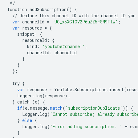
*/
function
addSubscription
()
{
//
Replace
this
channel
ID
with
the
channel
ID
you
var
channelId
=
'UC_x5XG1OV2P6uZZ5FSM9Ttw'
;
var
resource
=
{
snippet
:
{
resourceId
:
{
kind
:
'youtube#channel'
,
channelId
:
channelId
}
}
};
try
{
var
response
=
YouTube
.
Subscriptions
.
insert
(
reso
Logger
.
log
(
response
);
}
catch
(
e
)
{
if
(
e
.
message
.
match
(
'subscriptionDuplicate'
))
{
Logger
.
log
(
'Cannot subscribe; already subscrib
}
else
{
Logger
.
log
(
'Error adding subscription: '
+
e
.
m
}