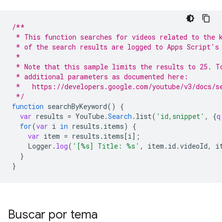
/**
 * This function searches for videos related to the 
 * of the search results are logged to Apps Script's
 *
 * Note that this sample limits the results to 25. T
 * additional parameters as documented here:
 *   https://developers.google.com/youtube/v3/docs/s
 */
function
searchByKeyword
()
{
var
results
=
YouTube
.
Search
.
list
(
'id,snippet'
,
{
q
for
(
var
i
in
results
.
items
)
{
var
item
=
results
.
items
[
i
]
;
Logger
.
log
(
'[%s] Title: %s'
,
item
.
id
.
videoId
,
i
}
}
Buscar por tema