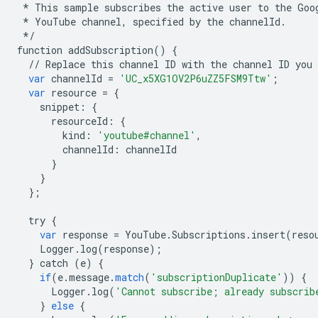
*
This
sample
subscribes
the
active
user
to
the
Goo
*
YouTube
channel
,
specified
by
the
channelId
.
*/
function
addSubscription
()
{
//
Replace
this
channel
ID
with
the
channel
ID
you
var
channelId
=
'UC_x5XG1OV2P6uZZ5FSM9Ttw'
;
var
resource
=
{
snippet
:
{
resourceId
:
{
kind
:
'youtube#channel'
,
channelId
:
channelId
}
}
};
try
{
var
response
=
YouTube
.
Subscriptions
.
insert
(
reso
Logger
.
log
(
response
);
}
catch
(
e
)
{
if
(
e
.
message
.
match
(
'subscriptionDuplicate'
))
{
Logger
.
log
(
'Cannot subscribe; already subscrib
}
else
{