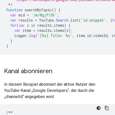
 */
function
searchByTopic
()
{
var
mid
=
'/m/0gjf126'
;
var
results
=
YouTube
.
Search
.
list
(
'id,snippet'
,
{
t
for
(
var
i
in
results
.
items
)
{
var
item
=
results
.
items
[
i
]
;
Logger
.
log
(
'[%s] Title: %s'
,
item
.
id
.
videoId
,
i
}
}
Kanal abonnieren
In diesem Beispiel abonniert der aktive Nutzer den
YouTube-Kanal „Google Developers“, der durch die
„channelId“ angegeben wird.
/**