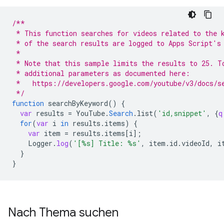
/**
 * This function searches for videos related to the 
 * of the search results are logged to Apps Script's
 *
 * Note that this sample limits the results to 25. T
 * additional parameters as documented here:
 *   https://developers.google.com/youtube/v3/docs/s
 */
function
searchByKeyword
()
{
var
results
=
YouTube
.
Search
.
list
(
'id,snippet'
,
{
q
for
(
var
i
in
results
.
items
)
{
var
item
=
results
.
items
[
i
]
;
Logger
.
log
(
'[%s] Title: %s'
,
item
.
id
.
videoId
,
i
}
}
Nach Thema suchen