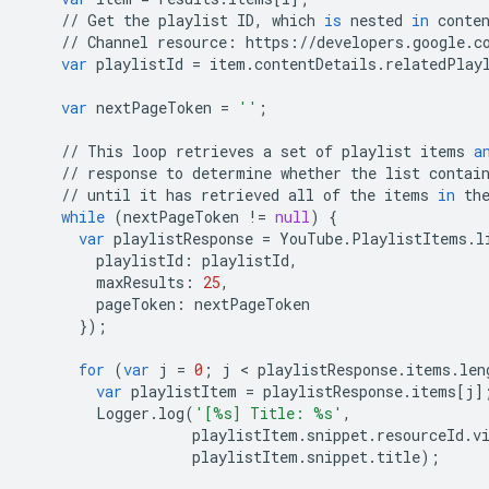
//
Get
the
playlist
ID
,
which
is
nested
in
conte
//
Channel
resource
:
https
:
//
developers
.
google
.
c
var
playlistId
=
item
.
contentDetails
.
relatedPlay
var
nextPageToken
=
''
;
//
This
loop
retrieves
a
set
of
playlist
items
a
//
response
to
determine
whether
the
list
contai
//
until
it
has
retrieved
all
of
the
items
in
th
while
(
nextPageToken
!=
null
)
{
var
playlistResponse
=
YouTube
.
PlaylistItems
.
l
playlistId
:
playlistId
,
maxResults
:
25
,
pageToken
:
nextPageToken
});
for
(
var
j
=
0
;
j
 < 
playlistResponse
.
items
.
len
var
playlistItem
=
playlistResponse
.
items
[
j
]
Logger
.
log
(
'[
%s
] Title: 
%s
'
,
playlistItem
.
snippet
.
resourceId
.
v
playlistItem
.
snippet
.
title
);