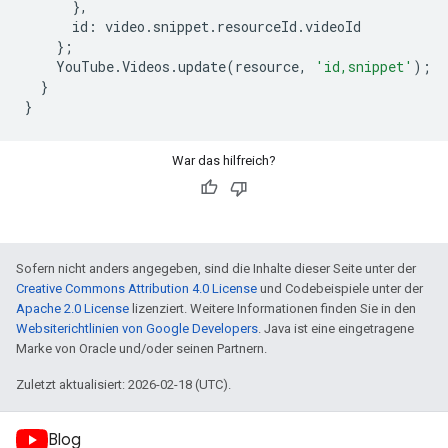
},
id
:
video
.
snippet
.
resourceId
.
videoId
};
YouTube
.
Videos
.
update
(
resource
,
'id,snippet'
);
}
}
War das hilfreich?
Sofern nicht anders angegeben, sind die Inhalte dieser Seite unter der
Creative Commons Attribution 4.0 License
und Codebeispiele unter der
Apache 2.0 License
lizenziert. Weitere Informationen finden Sie in den
Websiterichtlinien von Google Developers
. Java ist eine eingetragene
Marke von Oracle und/oder seinen Partnern.
Zuletzt aktualisiert: 2026-02-18 (UTC).
Blog