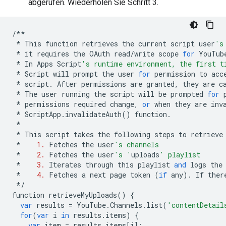
abgerufen. Wiederholen Sie Schritt 3.
/**
*
This
function
retrieves
the
current
script
user
's
*
it
requires
the
OAuth
read
/
write
scope
for
YouTub
*
In
Apps
Script
's runtime environment, the first t
*
Script
will
prompt
the
user
for
permission
to
acc
*
script
.
After
permissions
are
granted
,
they
are
c
*
The
user
running
the
script
will
be
prompted
for
*
permissions
required
change
,
or
when
they
are
inv
*
ScriptApp
.
invalidateAuth
()
function
.
*
*
This
script
takes
the
following
steps
to
retrieve
*
1.
Fetches
the
user
's channels
*
2.
Fetches
the
user
's '
uploads
' playlist
*
3.
Iterates
through
this
playlist
and
logs
the
*
4.
Fetches
a
next
page
token
(
if
any
)
.
If
ther
*/
function
retrieveMyUploads
()
{
var
results
=
YouTube
.
Channels
.
list
(
'contentDetail
for
(
var
i
in
results
.
items
)
{
var
item
=
results
.
items
[
i
];