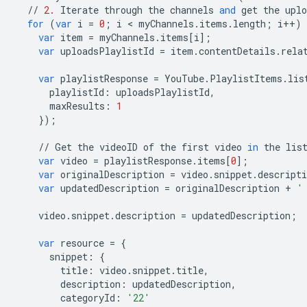
//
2.
Iterate
through
the
channels
and
get
the
uplo
for
(
var
i
=
0
;
i
 < 
myChannels
.
items
.
length
;
i
++
)
var
item
=
myChannels
.
items
[
i
];
var
uploadsPlaylistId
=
item
.
contentDetails
.
rela
var
playlistResponse
=
YouTube
.
PlaylistItems
.
lis
playlistId
:
uploadsPlaylistId
,
maxResults
:
1
});
//
Get
the
videoID
of
the
first
video
in
the
lis
var
video
=
playlistResponse
.
items
[
0
];
var
originalDescription
=
video
.
snippet
.
descripti
var
updatedDescription
=
originalDescription
+
'
video
.
snippet
.
description
=
updatedDescription
;
var
resource
=
{
snippet
:
{
title
:
video
.
snippet
.
title
,
description
:
updatedDescription
,
categoryId
:
'22'