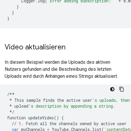
Logger
.
log
(
'Error adding subscription: '
+
e
.
m
}
}
}
Video aktualisieren
In diesem Beispiel werden die Uploads des aktiven
Nutzers gefunden und die Beschreibung des letzten
Uploads wird durch Anhängen eines Strings aktualisiert.
/**
*
This
sample
finds
the
active
user
's uploads, then
*
upload
's description by appending a string.
*/
function
updateVideo
()
{
//
1.
Fetch
all
the
channels
owned
by
active
user
var
myChannels
=
YouTube
.
Channels
.
list
(
'contentDet