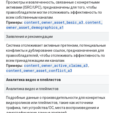
Просмотры и вовлеченность, связанные с конкретными
активами (ISRC/UPC), предназначены для того, чтобы
правообладатели могли отслеживать эффективность по
всем собственным каналам.
content
_
owner
_
asset
_
basic
_
a3
content
_
Примеры:
,
owner
_
asset
_
demographics
_
a1
Заявления и рекомендации
Система отслеживает активные претензии, потенциальные
конфликты и дублирование ссылок, предназначенная для
правообладателей, чтобы отслеживать эффективность по
всем принадлежащим им каналам.
content
_
owner
_
active
_
claims
_
a3
Примеры:
,
content
_
owner
_
asset
_
conflict
_
a3
Аналитика видео и плейлистов
Аналитика видео и плейлистов
Подробные данные о производительности для конкретных
видеороликов или плейлистов, такие как источники
трафика, тип устройства/ОС, места воспроизведения и
демографические данные зрителей.