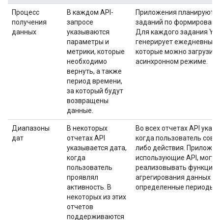
Процесс
В каждом API-
Приложения планируют 
получения
запросе
заданий по формировани
данных
указываются
Для каждого задания Yo
параметры и
генерирует ежедневные 
метрики, которые
которые можно загрузить
необходимо
асинхронном режиме.
вернуть, а также
период времени,
за который будут
возвращены
данные.
Диапазоны
В некоторых
Во всех отчетах API указ
дат
отчетах API
когда пользователь сове
указывается дата,
либо действия. Приложен
когда
использующие API, могут
пользователь
реализовывать функции
проявлял
агрегирования данных за
активность. В
определенные периоды в
некоторых из этих
отчетов
поддерживаются