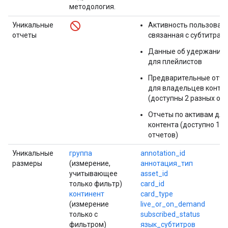
методология.
Уникальные
Активность пользовате
отчеты
связанная с субтитрами
Данные об удержании 
для плейлистов
Предварительные отче
для владельцев конте
(доступны 2 разных отч
Отчеты по активам дл
контента (доступно 11
отчетов)
Уникальные
группа
annotation_id
размеры
(измерение,
аннотация_тип
учитывающее
asset_id
только фильтр)
card_id
континент
card_type
(измерение
live_or_on_demand
только с
subscribed_status
фильтром)
язык_субтитров