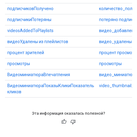
подписчиковПолучено
количество_полу
подписчикиПотеряны
потеряно подписч
videosAddedToPlaylists
видео_добавлены
видеоУдалены из плейлистов
видео_удалены_и
процент зрителей
процент просмотр
просмотры
просмотры
ВидеоминиатюраВпечатления
видео_миниатюры
ВидеоминиатюраПоказыКликиПоказатель
video_thumbnail_i
кликов
Эта информация оказалась полезной?