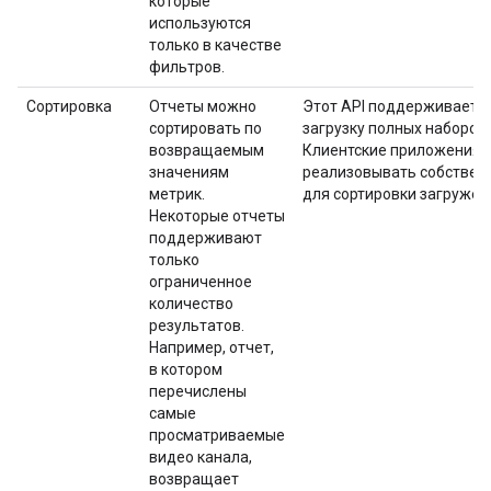
которые
используются
только в качестве
фильтров.
Сортировка
Отчеты можно
Этот API поддерживает 
сортировать по
загрузку полных наборов
возвращаемым
Клиентские приложения 
значениям
реализовывать собствен
метрик.
для сортировки загружен
Некоторые отчеты
поддерживают
только
ограниченное
количество
результатов.
Например, отчет,
в котором
перечислены
самые
просматриваемые
видео канала,
возвращает