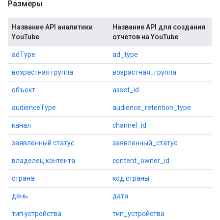
Размеры
Название API аналитики
Название API для создания
YouTube
отчетов на YouTube
adType
ad_type
возрастная группа
возрастная_группа
объект
asset_id
audienceType
audience_retention_type
канал
channel_id
заявленный статус
заявленный_статус
владелец контента
content_owner_id
страна
код страны
день
дата
тип устройства
тип_устройства