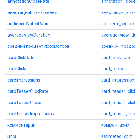
annotationCloseRate
annotation_close_r
аннотацииВпечатления
аннотации_впеча
audienceWatchRatio
процент_удержан
averageViewDuration
average_view_dura
средний процент просмотров
средний_продолж
cardClickRate
card_click_rate
cardClicks
card_clicks
cardImpressions
card_impressions
cardTeaserClickRate
card_teaser_click_
cardTeaserClicks
card_teaser_clicks
cardTeaserImpressions
card_teaser_impre
комментарии
комментарии
цпм
estimated_cpm