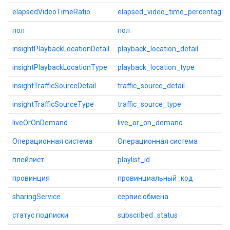
elapsedVideoTimeRatio
elapsed_video_time_percentage
пол
пол
insightPlaybackLocationDetail
playback_location_detail
insightPlaybackLocationType
playback_location_type
insightTrafficSourceDetail
traffic_source_detail
insightTrafficSourceType
traffic_source_type
liveOrOnDemand
live_or_on_demand
Операционная система
Операционная система
плейлист
playlist_id
провинция
провинциальный_код
sharingService
сервис обмена
статус подписки
subscribed_status