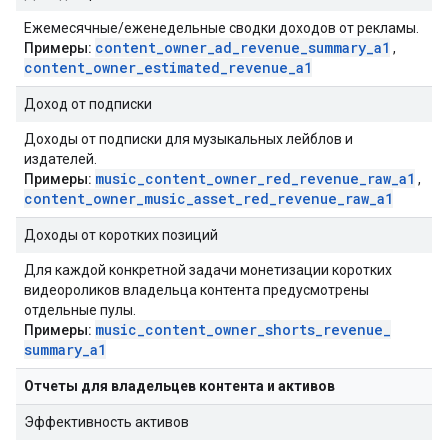
Ежемесячные/еженедельные сводки доходов от рекламы.
content
_
owner
_
ad
_
revenue
_
summary
_
a1
Примеры:
,
content
_
owner
_
estimated
_
revenue
_
a1
Доход от подписки
Доходы от подписки для музыкальных лейблов и
издателей.
music
_
content
_
owner
_
red
_
revenue
_
raw
_
a1
Примеры:
,
content
_
owner
_
music
_
asset
_
red
_
revenue
_
raw
_
a1
Доходы от коротких позиций
Для каждой конкретной задачи монетизации коротких
видеороликов владельца контента предусмотрены
отдельные пулы.
music
_
content
_
owner
_
shorts
_
revenue
_
Примеры:
summary
_
a1
Отчеты для владельцев контента и активов
Эффективность активов