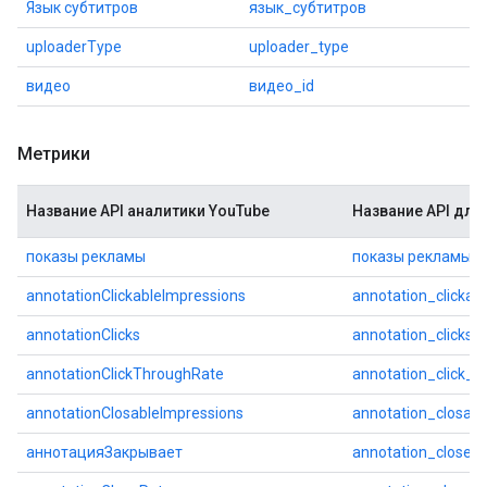
Язык субтитров
язык_субтитров
uploaderType
uploader_type
видео
видео_id
Метрики
Название API аналитики YouTube
Название API для
показы рекламы
показы рекламы
annotationClickableImpressions
annotation_clickab
annotationClicks
annotation_clicks
annotationClickThroughRate
annotation_click_t
annotationClosableImpressions
annotation_closab
аннотацияЗакрывает
annotation_closes