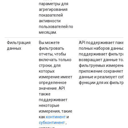
параметры для
агрегирования
показателей
активности
пользователей по
месяцам.
Фильтрация
Вы можете
API поддерживает пакетн
данных
фильтровать
полных наборов данных. 
отчеты, чтобы
поддерживает фильтрац
включать только
возвращает данные толь
строки, для
фильтруемых измерений.
которых
приложение сохраняет з
измерение имеет
данные и реализует собс
определенное
функции для их фильтрац
значение. API
также
поддерживает
некоторые
измерения, такие
как
континент
и
субконтинент
,