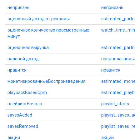
неприязнь
неприязнь
оценочный доход от рекламы
estimated_partner
оценочное количество просмотренных
watch_time_minut
минут
оценочная выручка
estimated_partner
валовой доход
предполагаемый_
нравится
нравится
монетизированныеВоспроизведения
estimated_moneti
playbackBasedCpm
estimated_playba
плейлистНачала
playlist_starts
savesAdded
playlist_saves_add
savesRemoved
playlist_saves_re
акции
акции