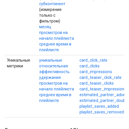
субконтинент
(измерение
только с
фильтром)
месяц
просмотров на
начало плейлиста
среднее время в
плейлисте
Уникальные
уникальные
card_click_rate
метрики
относительная
card_clicks
эффективность
card_impressions
удержания
card_teaser_click_rate
просмотров на
card_teaser_clicks
начало плейлиста
card_teaser_impressions
среднее время в
estimated_partner_adsen
плейлисте
estimated_partner_double
playlist_saves_added
playlist_saves_removed