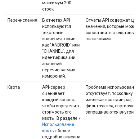
максимум 200
строк.
Перечисления
В отчетах API
Отчеты API содержат це
используются
значения, которые можн
текстовые
сопоставить с текстовым
значения, такие
значениями.
как "ANDROID" или
"CHANNEL", для
идентификации
значений
перечисляемых
измерений.
Квота
API-сервер
Проблема использования
оценивает
отсутствует, поскольку д
каждый запрос,
извлекаются один раз, а 
чтобы определить
фильтруются, сортируютс
стоимость его
запрашиваются внутри п
квоты. В разделе «
Использование
квоты»
более
подробно описана