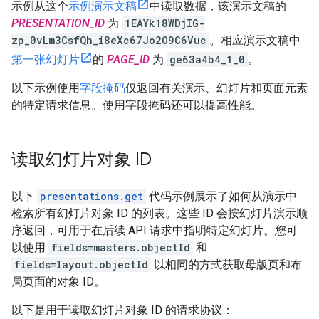
示例从这个
示例演示文稿
中读取数据，该演示文稿的
PRESENTATION_ID
为
1EAYk18WDjIG-
zp_0vLm3CsfQh_i8eXc67Jo2O9C6Vuc
。相应演示文稿中
第一张幻灯片
的
PAGE_ID
为
ge63a4b4_1_0
。
以下示例使用
字段掩码
仅返回有关演示、幻灯片和页面元素
的特定请求信息。使用字段掩码还可以提高性能。
读取幻灯片对象 ID
以下
presentations.get
代码示例展示了如何从演示中
检索所有幻灯片对象 ID 的列表。这些 ID 会按幻灯片演示顺
序返回，可用于在后续 API 请求中指明特定幻灯片。您可
以使用
fields=masters.objectId
和
fields=layout.objectId
以相同的方式获取母版页和布
局页面的对象 ID。
以下是用于读取幻灯片对象 ID 的请求协议：