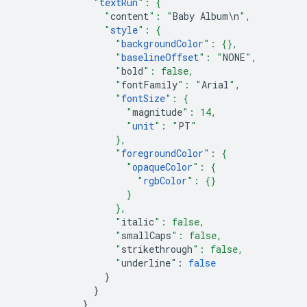
              "
textRun
": {
                "
content
": "
Baby
Album
\
n
",
                "
style
": {
                  "
backgroundColor
": {},
                  "
baselineOffset
": "
NONE
",
                  "
bold
": false,
                  "
fontFamily
": "
Arial
",
                  "
fontSize
": {
                    "
magnitude
": 14,
                    "
unit
": "
PT
"
                  },
                  "
foregroundColor
": {
                    "
opaqueColor
": {
                      "
rgbColor
": {}
                    }
                  },
                  "
italic
": false,
                  "
smallCaps
": false,
                  "
strikethrough
": false,
                  "
underline
"
:
false
}
}
}