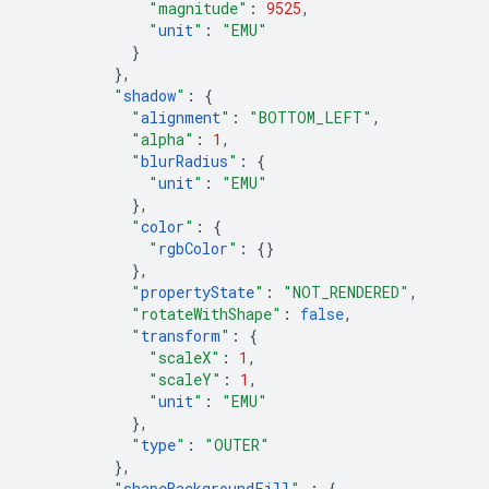
"magnitude"
:
9525
,
"
unit
"
:
"EMU"
}
},
"
shadow
"
:
{
"
alignment
"
:
"BOTTOM_LEFT"
,
"alpha"
:
1
,
"
blurRadius
"
:
{
"
unit
"
:
"EMU"
},
"
color
"
:
{
"
rgbColor
"
:
{}
},
"
propertyState
"
:
"NOT_RENDERED"
,
"rotateWithShape"
:
false
,
"
transform
"
:
{
"scaleX"
:
1
,
"scaleY"
:
1
,
"
unit
"
:
"EMU"
},
"
type
"
:
"OUTER"
},
"
shapeBackgroundFill
"
:
{