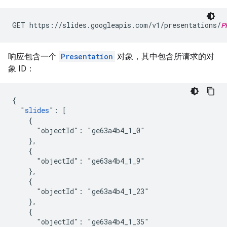
GET https://slides.googleapis.com/v1/presentations/
P
响应包含一个
Presentation
对象，其中包含所请求的对
象 ID：
{

  "
slides
": [

    {

      "objectId": "ge63a4b4_1_0"

    },

    {

      "objectId": "ge63a4b4_1_9"

    },

    {

      "objectId": "ge63a4b4_1_23"

    },

    {

      "objectId": "ge63a4b4_1_35"
