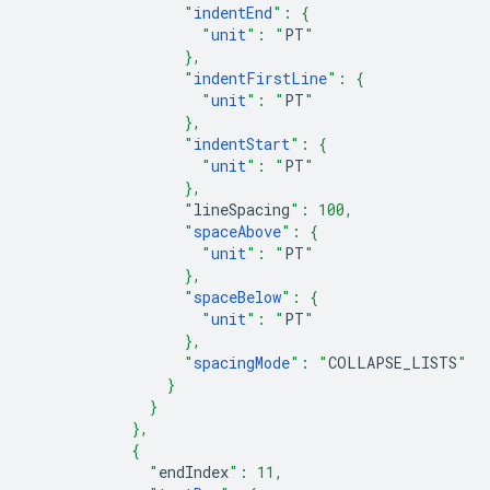
                  "
indentEnd
": {
                    "
unit
": "
PT
"
                  },
                  "
indentFirstLine
": {
                    "
unit
": "
PT
"
                  },
                  "
indentStart
": {
                    "
unit
": "
PT
"
                  },
                  "
lineSpacing
": 100,
                  "
spaceAbove
": {
                    "
unit
": "
PT
"
                  },
                  "
spaceBelow
": {
                    "
unit
": "
PT
"
                  },
                  "
spacingMode
": "
COLLAPSE_LISTS
"
                }
              }
            },
            {
              "
endIndex
": 11,