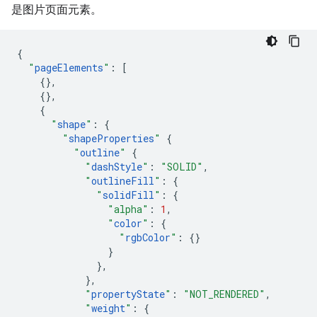
是图片页面元素。
{
"
pageElements
"
:
[
{},
{},
{
"
shape
"
:
{
"
shapeProperties
"
{
"
outline
"
{
"
dashStyle
"
:
"SOLID"
,
"
outlineFill
"
:
{
"
solidFill
"
:
{
"alpha"
:
1
,
"
color
"
:
{
"
rgbColor
"
:
{}
}
},
},
"
propertyState
"
:
"NOT_RENDERED"
,
"
weight
"
:
{