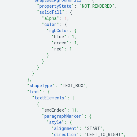
"
propertyState
"
:
"NOT_RENDERED"
,
"
solidFill
"
:
{
"alpha"
:
1
,
"
color
"
:
{
"
rgbColor
: {
                  "
blue
": 1,
                  "
green
": 1,
                  "
red
": 1
                }
              }
            }
          }
        },
        "
shapeType
": "
TEXT_BOX
",
        "
text
": {
          "
textElements
": [
            {
              "
endIndex
": 11,
              "
paragraphMarker
": {
                "
style
": {
                  "
alignment
": "
START
",
                  "
direction
": "
LEFT_TO_RIGHT
",