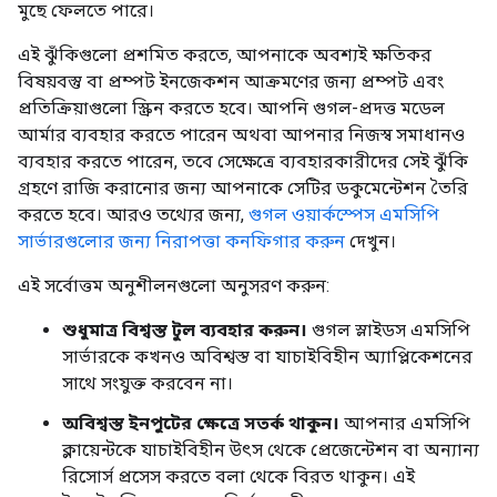
মুছে ফেলতে পারে।
এই ঝুঁকিগুলো প্রশমিত করতে, আপনাকে অবশ্যই ক্ষতিকর
বিষয়বস্তু বা প্রম্পট ইনজেকশন আক্রমণের জন্য প্রম্পট এবং
প্রতিক্রিয়াগুলো স্ক্রিন করতে হবে। আপনি গুগল-প্রদত্ত মডেল
আর্মার ব্যবহার করতে পারেন অথবা আপনার নিজস্ব সমাধানও
ব্যবহার করতে পারেন, তবে সেক্ষেত্রে ব্যবহারকারীদের সেই ঝুঁকি
গ্রহণে রাজি করানোর জন্য আপনাকে সেটির ডকুমেন্টেশন তৈরি
করতে হবে। আরও তথ্যের জন্য,
গুগল ওয়ার্কস্পেস এমসিপি
সার্ভারগুলোর জন্য নিরাপত্তা কনফিগার করুন
দেখুন।
এই সর্বোত্তম অনুশীলনগুলো অনুসরণ করুন:
শুধুমাত্র বিশ্বস্ত টুল ব্যবহার করুন।
গুগল স্লাইডস এমসিপি
সার্ভারকে কখনও অবিশ্বস্ত বা যাচাইবিহীন অ্যাপ্লিকেশনের
সাথে সংযুক্ত করবেন না।
অবিশ্বস্ত ইনপুটের ক্ষেত্রে সতর্ক থাকুন।
আপনার এমসিপি
ক্লায়েন্টকে যাচাইবিহীন উৎস থেকে প্রেজেন্টেশন বা অন্যান্য
রিসোর্স প্রসেস করতে বলা থেকে বিরত থাকুন। এই