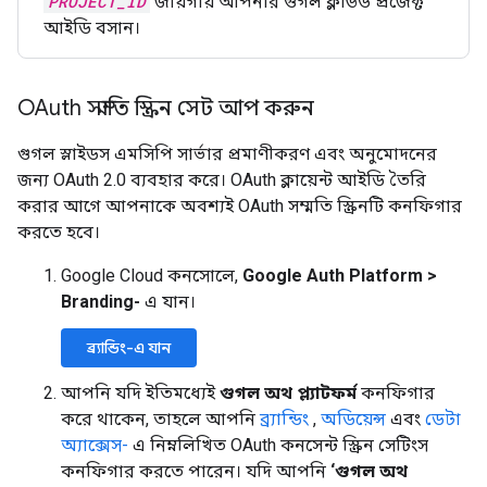
PROJECT_ID
জায়গায় আপনার গুগল ক্লাউড প্রজেক্ট
আইডি বসান।
OAuth সম্মতি স্ক্রিন সেট আপ করুন
গুগল স্লাইডস এমসিপি সার্ভার প্রমাণীকরণ এবং অনুমোদনের
জন্য OAuth 2.0 ব্যবহার করে। OAuth ক্লায়েন্ট আইডি তৈরি
করার আগে আপনাকে অবশ্যই OAuth সম্মতি স্ক্রিনটি কনফিগার
করতে হবে।
Google Cloud কনসোলে,
Google Auth Platform
>
Branding-
এ যান।
ব্র্যান্ডিং-এ যান
আপনি যদি ইতিমধ্যেই
গুগল অথ প্ল্যাটফর্ম
কনফিগার
করে থাকেন, তাহলে আপনি
ব্র্যান্ডিং
,
অডিয়েন্স
এবং
ডেটা
অ্যাক্সেস-
এ নিম্নলিখিত OAuth কনসেন্ট স্ক্রিন সেটিংস
কনফিগার করতে পারেন। যদি আপনি
‘গুগল অথ