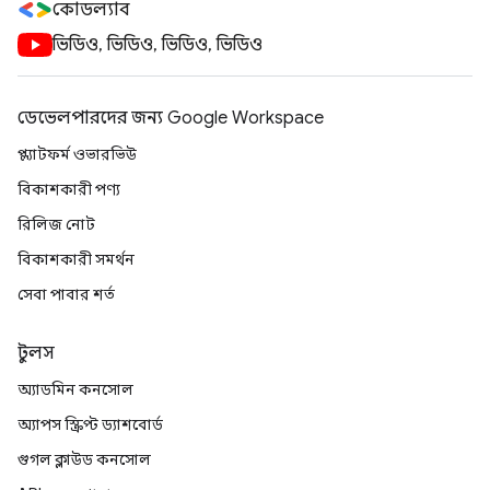
কোডল্যাব
ভিডিও, ভিডিও, ভিডিও, ভিডিও
ডেভেলপারদের জন্য Google Workspace
প্ল্যাটফর্ম ওভারভিউ
বিকাশকারী পণ্য
রিলিজ নোট
বিকাশকারী সমর্থন
সেবা পাবার শর্ত
টুলস
অ্যাডমিন কনসোল
অ্যাপস স্ক্রিপ্ট ড্যাশবোর্ড
গুগল ক্লাউড কনসোল