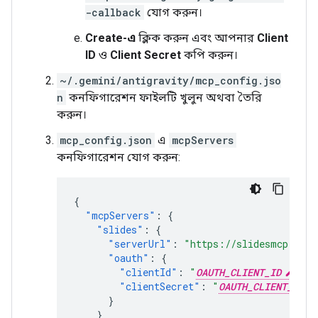
-callback
যোগ করুন।
Create-এ
ক্লিক করুন এবং আপনার
Client
ID
ও
Client Secret
কপি করুন।
~/.gemini/antigravity/mcp_config.jso
n
কনফিগারেশন ফাইলটি খুলুন অথবা তৈরি
করুন।
mcp_config.json
এ
mcpServers
কনফিগারেশন যোগ করুন:
{
"mcpServers"
:
{
"slides"
:
{
"serverUrl"
:
"https://slidesmcp.goog
"oauth"
:
{
"clientId"
:
"
OAUTH_CLIENT_ID
"
,
"clientSecret"
:
"
OAUTH_CLIENT_SECR
}
}