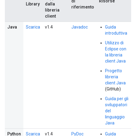
di
Risorse
Library
dalla
riferimento
libreria
client
Java
Scarica
v1.4
Javadoc
Guida
introduttiva
Utilizzo di
Eclipse con
la libreria
client Java
Progetto
libreria
client Java
(GitHub)
Guida per gli
sviluppatori
del
linguaggio
Java
Python
Scarica
v1.4
PyDoc
Guida