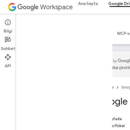
Ana Sayfa
Google Dr
Workspace
Google Drive
Bilgi
Genel bakış
Rehberler
Başvuru Kaynakları
MCP s
Sohbet
API
Yapay zeka çevirile
Genel bakış
Ana Sayfa
Goog
Eğitici kaynaklar
Drive API video kitaplığı
Google 
Git
Hub örnekleri
Bu sayfada
Google Picker