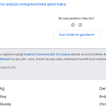
anıcı arayüzü entegrasyonuna genel bakış
Bu size yardımcı oldu mu?
Geri bildirim gönderin
bu sayfanın içeriği
Creative Commons Atıf 4.0 Lisansı
altında ve kod örnekleri
A
tikaları
'na göz atın. Java, Oracle ve/veya satış ortaklarının tescilli ticari markas
6-04-23 UTC.
Ağ
Der
Blog
And
Bluesky
Chr