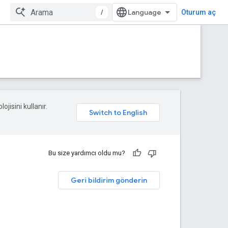
/
Oturum aç
ojisini kullanır.
Bu size yardımcı oldu mu?
Geri bildirim gönderin