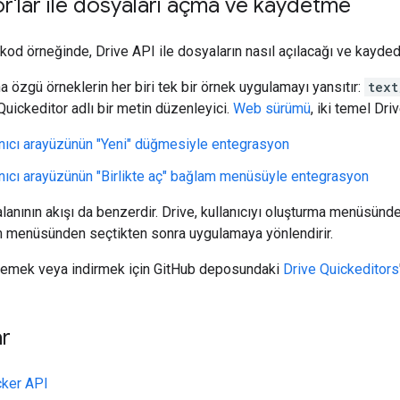
r'lar ile dosyaları açma ve kaydetme
kod örneğinde, Drive API ile dosyaların nasıl açılacağı ve kayded
a özgü örneklerin her biri tek bir örnek uygulamayı yansıtır:
text
uickeditor adlı bir metin düzenleyici.
Web sürümü
, iki temel Dri
anıcı arayüzünün "Yeni" düğmesiyle entegrasyon
anıcı arayüzünün "Birlikte aç" bağlam menüsüyle entegrasyon
alanının akışı da benzerdir. Drive, kullanıcıyı oluşturma menüsünd
 menüsünden seçtikten sonra uygulamaya yönlendirir.
lemek veya indirmek için GitHub deposundaki
Drive Quickeditors
ar
cker API