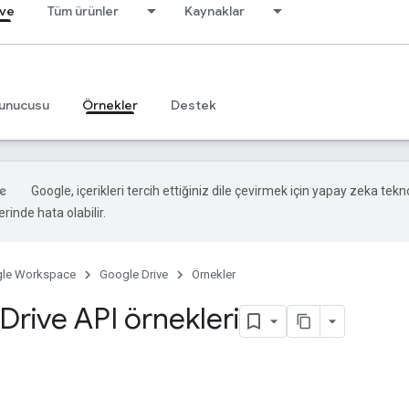
ive
Tüm ürünler
Kaynaklar
unucusu
Örnekler
Destek
Google, içerikleri tercih ettiğiniz dile çevirmek için yapay zeka teknol
rinde hata olabilir.
le Workspace
Google Drive
Örnekler
Drive API örnekleri