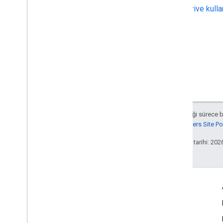
Drive kull
Aksi belirtilmediği sürece 
Google Developers Site Poli
Son güncelleme tarihi: 202
Etkileşim
Google Developer Program
Google Developer Groups