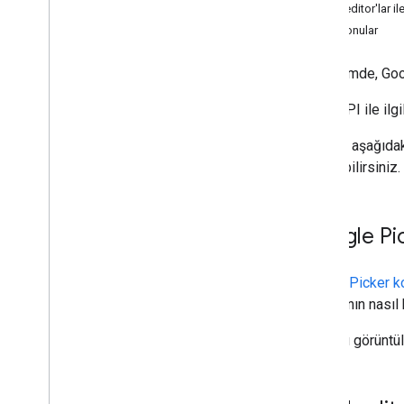
Quickeditor'lar i
İlgili konular
Bu bölümde, Googl
Drive API ile ilgi
Google, aşağıdaki
kullanabilirsiniz.
Google Pi
Google Picker k
sayfasının nasıl 
Kaynağı görüntü