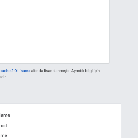
pache 2.0 Lisansı
altında lisanslanmıştır. Ayrıntılı bilgi için
ıdır.
leme
roid
ome