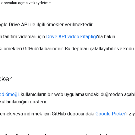
le dosyaları açma ve kaydetme
e Drive API ile ilgili örnekler verilmektedir.
li tanıtım videoları için
Drive API video kitaplığı
'na bakın.
 örnekleri GitHub'da barındırır. Bu depoları çatallayabilir ve kodu 
cker
od örneği
, kullanıcıların bir web uygulamasındaki düğmeden açab
kullanılacağını gösterir.
lemek veya indirmek için GitHub deposundaki
Google Picker
'ı zi