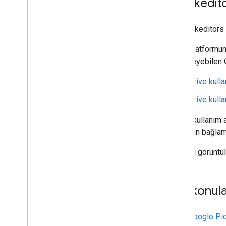
Quickedito
Bu Quickeditors 
Drive platformun
düzenleyebilen Q
Drive kull
Drive kull
Her iki kullanım 
dosyanın bağlam
Kaynağı görüntü
İlgili konul
Google Pi