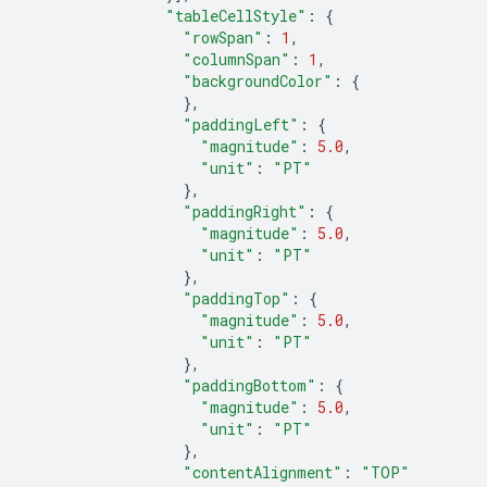
"tableCellStyle"
:
{
"rowSpan"
:
1
,
"columnSpan"
:
1
,
"backgroundColor"
:
{
},
"paddingLeft"
:
{
"magnitude"
:
5.0
,
"unit"
:
"PT"
},
"paddingRight"
:
{
"magnitude"
:
5.0
,
"unit"
:
"PT"
},
"paddingTop"
:
{
"magnitude"
:
5.0
,
"unit"
:
"PT"
},
"paddingBottom"
:
{
"magnitude"
:
5.0
,
"unit"
:
"PT"
},
"contentAlignment"
:
"TOP"