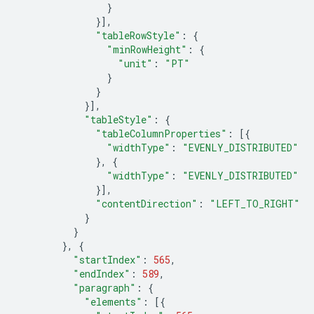
}
}],
"tableRowStyle"
:
{
"minRowHeight"
:
{
"unit"
:
"PT"
}
}
}],
"tableStyle"
:
{
"tableColumnProperties"
:
[{
"widthType"
:
"EVENLY_DISTRIBUTED"
},
{
"widthType"
:
"EVENLY_DISTRIBUTED"
}],
"contentDirection"
:
"LEFT_TO_RIGHT"
}
}
},
{
"startIndex"
:
565
,
"endIndex"
:
589
,
"paragraph"
:
{
"elements"
:
[{