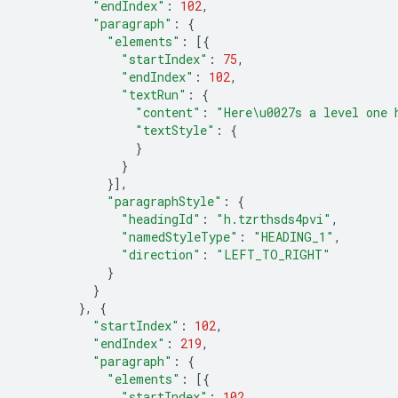
"endIndex"
:
102
,
"paragraph"
:
{
"elements"
:
[{
"startIndex"
:
75
,
"endIndex"
:
102
,
"textRun"
:
{
"content"
:
"Here\u0027s a level one 
"textStyle"
:
{
}
}
}],
"paragraphStyle"
:
{
"headingId"
:
"h.tzrthsds4pvi"
,
"namedStyleType"
:
"HEADING_1"
,
"direction"
:
"LEFT_TO_RIGHT"
}
}
},
{
"startIndex"
:
102
,
"endIndex"
:
219
,
"paragraph"
:
{
"elements"
:
[{
"startIndex"
:
102
,