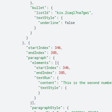
},
"bullet"
:
{
"listId"
:
"kix.2iaql7na7gwi"
,
"textStyle"
:
{
"underline"
:
false
}
}
}
},
{
"startIndex"
:
346
,
"endIndex"
:
385
,
"paragraph"
:
{
"elements"
:
[{
"startIndex"
:
346
,
"endIndex"
:
385
,
"textRun"
:
{
"content"
:
"This is the second numbe
"textStyle"
:
{
}
}
}],
"paragraphStyle"
:
{