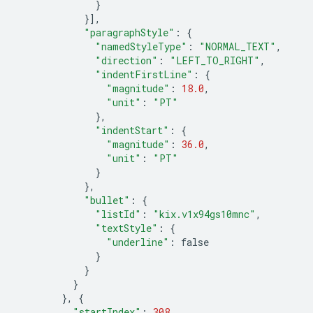
}
}],
"paragraphStyle"
:
{
"namedStyleType"
:
"NORMAL_TEXT"
,
"direction"
:
"LEFT_TO_RIGHT"
,
"indentFirstLine"
:
{
"magnitude"
:
18.0
,
"unit"
:
"PT"
},
"indentStart"
:
{
"magnitude"
:
36.0
,
"unit"
:
"PT"
}
},
"bullet"
:
{
"listId"
:
"kix.v1x94gs10mnc"
,
"textStyle"
:
{
"underline"
:
false
}
}
}
},
{
"startIndex"
:
308
,