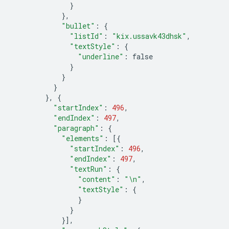
}
},
"bullet"
:
{
"listId"
:
"kix.ussavk43dhsk"
,
"textStyle"
:
{
"underline"
:
false
}
}
}
},
{
"startIndex"
:
496
,
"endIndex"
:
497
,
"paragraph"
:
{
"elements"
:
[{
"startIndex"
:
496
,
"endIndex"
:
497
,
"textRun"
:
{
"content"
:
"
\n
"
,
"textStyle"
:
{
}
}
}],