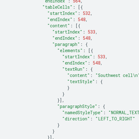
"endIndex"
:
564
,
"tableCells"
:
[{
"startIndex"
:
532
,
"endIndex"
:
548
,
"content"
:
[{
"startIndex"
:
533
,
"endIndex"
:
548
,
"paragraph"
:
{
"elements"
:
[{
"startIndex"
:
533
,
"endIndex"
:
548
,
"textRun"
:
{
"content"
:
"Southwest cell
\n
"textStyle"
:
{
}
}
}],
"paragraphStyle"
:
{
"namedStyleType"
:
"NORMAL_TEX
"direction"
:
"LEFT_TO_RIGHT"
}
}
}],