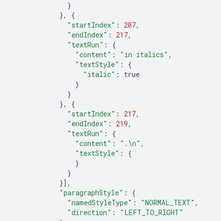
}
},
{
"startIndex"
:
207
,
"endIndex"
:
217
,
"textRun"
:
{
"content"
:
"in italics"
,
"textStyle"
:
{
"italic"
:
true
}
}
},
{
"startIndex"
:
217
,
"endIndex"
:
219
,
"textRun"
:
{
"content"
:
".
\n
"
,
"textStyle"
:
{
}
}
}],
"paragraphStyle"
:
{
"namedStyleType"
:
"NORMAL_TEXT"
,
"direction"
:
"LEFT_TO_RIGHT"