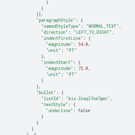
}
}
}],
"paragraphStyle"
:
{
"namedStyleType"
:
"NORMAL_TEXT"
,
"direction"
:
"LEFT_TO_RIGHT"
,
"indentFirstLine"
:
{
"magnitude"
:
54.0
,
"unit"
:
"PT"
},
"indentStart"
:
{
"magnitude"
:
72.0
,
"unit"
:
"PT"
}
},
"bullet"
:
{
"listId"
:
"kix.2iaql7na7gwi"
,
"textStyle"
:
{
"underline"
:
false
}
}
}
},
{