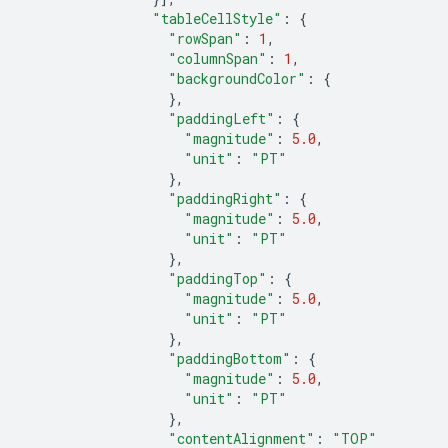
"tableCellStyle"
:
{
"rowSpan"
:
1
,
"columnSpan"
:
1
,
"backgroundColor"
:
{
},
"paddingLeft"
:
{
"magnitude"
:
5.0
,
"unit"
:
"PT"
},
"paddingRight"
:
{
"magnitude"
:
5.0
,
"unit"
:
"PT"
},
"paddingTop"
:
{
"magnitude"
:
5.0
,
"unit"
:
"PT"
},
"paddingBottom"
:
{
"magnitude"
:
5.0
,
"unit"
:
"PT"
},
"contentAlignment"
:
"TOP"