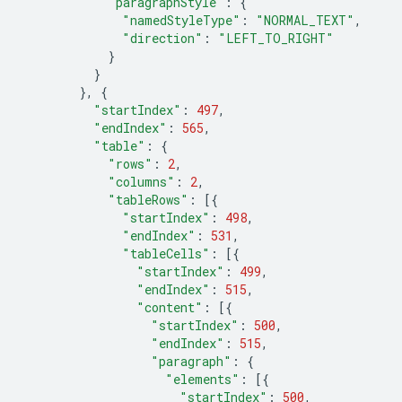
"paragraphStyle"
:
{
"namedStyleType"
:
"NORMAL_TEXT"
,
"direction"
:
"LEFT_TO_RIGHT"
}
}
},
{
"startIndex"
:
497
,
"endIndex"
:
565
,
"table"
:
{
"rows"
:
2
,
"columns"
:
2
,
"tableRows"
:
[{
"startIndex"
:
498
,
"endIndex"
:
531
,
"tableCells"
:
[{
"startIndex"
:
499
,
"endIndex"
:
515
,
"content"
:
[{
"startIndex"
:
500
,
"endIndex"
:
515
,
"paragraph"
:
{
"elements"
:
[{
"startIndex"
:
500
,