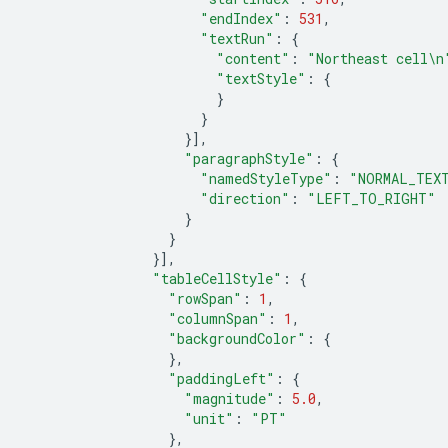
"endIndex"
:
531
,
"textRun"
:
{
"content"
:
"Northeast cell
\n
"textStyle"
:
{
}
}
}],
"paragraphStyle"
:
{
"namedStyleType"
:
"NORMAL_TEX
"direction"
:
"LEFT_TO_RIGHT"
}
}
}],
"tableCellStyle"
:
{
"rowSpan"
:
1
,
"columnSpan"
:
1
,
"backgroundColor"
:
{
},
"paddingLeft"
:
{
"magnitude"
:
5.0
,
"unit"
:
"PT"
},