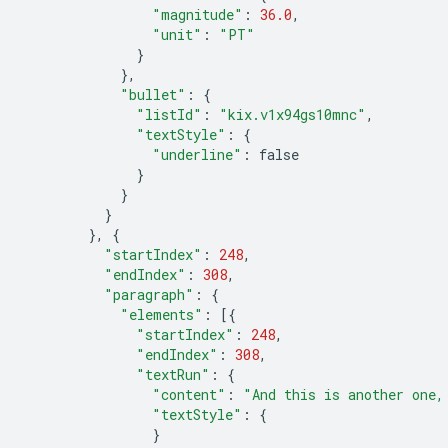
"magnitude"
:
36.0
,
"unit"
:
"PT"
}
},
"bullet"
:
{
"listId"
:
"kix.v1x94gs10mnc"
,
"textStyle"
:
{
"underline"
:
false
}
}
}
},
{
"startIndex"
:
248
,
"endIndex"
:
308
,
"paragraph"
:
{
"elements"
:
[{
"startIndex"
:
248
,
"endIndex"
:
308
,
"textRun"
:
{
"content"
:
"And this is another one,
"textStyle"
:
{
}