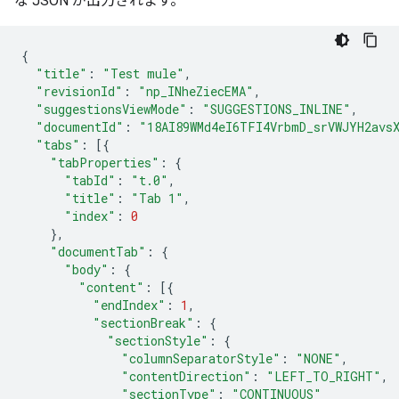
な JSON が出力されます。
{
"title"
:
"Test mule"
,
"revisionId"
:
"np_INheZiecEMA"
,
"suggestionsViewMode"
:
"SUGGESTIONS_INLINE"
,
"documentId"
:
"18AI89WMd4eI6TFI4VrbmD_srVWJYH2avs
"tabs"
:
[{
"tabProperties"
:
{
"tabId"
:
"t.0"
,
"title"
:
"Tab 1"
,
"index"
:
0
},
"documentTab"
:
{
"body"
:
{
"content"
:
[{
"endIndex"
:
1
,
"sectionBreak"
:
{
"sectionStyle"
:
{
"columnSeparatorStyle"
:
"NONE"
,
"contentDirection"
:
"LEFT_TO_RIGHT"
,
"sectionType"
:
"CONTINUOUS"