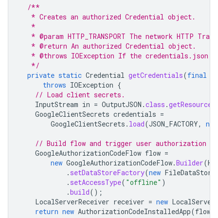
/**
   * Creates an authorized Credential object.
   *
   * @param HTTP_TRANSPORT The network HTTP Trans
   * @return An authorized Credential object.
   * @throws IOException If the credentials.json f
   */
private
static
Credential
getCredentials
(
final
N
throws
IOException
{
// Load client secrets.
InputStream
in
=
OutputJSON
.
class
.
getResourceA
GoogleClientSecrets
credentials
=
GoogleClientSecrets
.
load
(
JSON_FACTORY
,
new
// Build flow and trigger user authorization re
GoogleAuthorizationCodeFlow
flow
=
new
GoogleAuthorizationCodeFlow
.
Builder
(
HT
.
setDataStoreFactory
(
new
FileDataStore
.
setAccessType
(
"offline"
)
.
build
();
LocalServerReceiver
receiver
=
new
LocalServer
return
new
AuthorizationCodeInstalledApp
(
flow
,