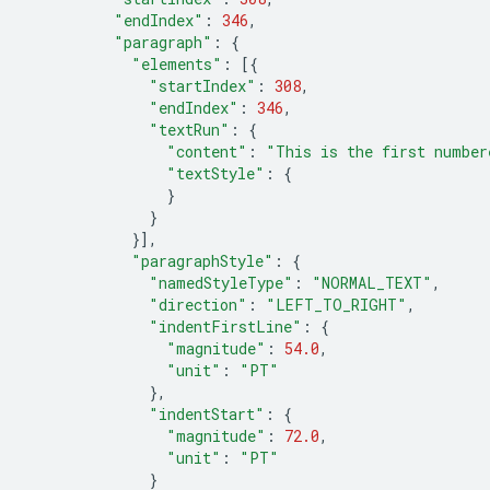
"endIndex"
:
346
,
"paragraph"
:
{
"elements"
:
[{
"startIndex"
:
308
,
"endIndex"
:
346
,
"textRun"
:
{
"content"
:
"This is the first number
"textStyle"
:
{
}
}
}],
"paragraphStyle"
:
{
"namedStyleType"
:
"NORMAL_TEXT"
,
"direction"
:
"LEFT_TO_RIGHT"
,
"indentFirstLine"
:
{
"magnitude"
:
54.0
,
"unit"
:
"PT"
},
"indentStart"
:
{
"magnitude"
:
72.0
,
"unit"
:
"PT"
}