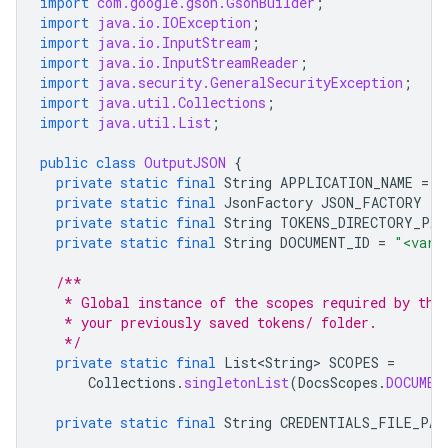
import
com.google.gson.GsonBuilder
;
import
java.io.IOException
;
import
java.io.InputStream
;
import
java.io.InputStreamReader
;
import
java.security.GeneralSecurityException
;
import
java.util.Collections
;
import
java.util.List
;
public
class
OutputJSON
{
private
static
final
String
APPLICATION_NAME
=
"
private
static
final
JsonFactory
JSON_FACTORY
=
private
static
final
String
TOKENS_DIRECTORY_PAT
private
static
final
String
DOCUMENT_ID
=
"<var>
/**
   * Global instance of the scopes required by thi
   * your previously saved tokens/ folder.
   */
private
static
final
List<String>
SCOPES
=
Collections
.
singletonList
(
DocsScopes
.
DOCUMEN
private
static
final
String
CREDENTIALS_FILE_PAT