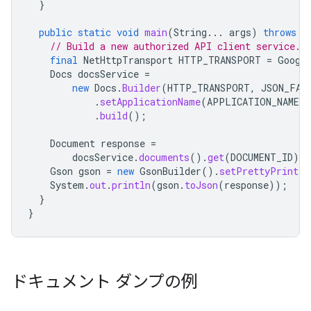
}
public
static
void
main
(
String
...
args
)
throws
I
// Build a new authorized API client service.
final
NetHttpTransport
HTTP_TRANSPORT
=
Googl
Docs
docsService
=
new
Docs
.
Builder
(
HTTP_TRANSPORT
,
JSON_FAC
.
setApplicationName
(
APPLICATION_NAME
)
.
build
();
Document
response
=
docsService
.
documents
().
get
(
DOCUMENT_ID
).
s
Gson
gson
=
new
GsonBuilder
().
setPrettyPrintin
System
.
out
.
println
(
gson
.
toJson
(
response
));
}
}
ドキュメント ダンプの例