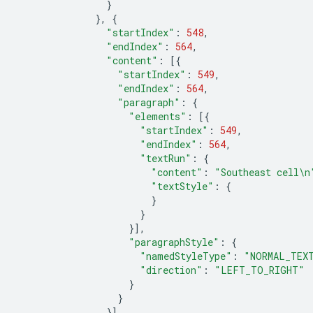
}
},
{
"startIndex"
:
548
,
"endIndex"
:
564
,
"content"
:
[{
"startIndex"
:
549
,
"endIndex"
:
564
,
"paragraph"
:
{
"elements"
:
[{
"startIndex"
:
549
,
"endIndex"
:
564
,
"textRun"
:
{
"content"
:
"Southeast cell
\n
"textStyle"
:
{
}
}
}],
"paragraphStyle"
:
{
"namedStyleType"
:
"NORMAL_TEX
"direction"
:
"LEFT_TO_RIGHT"
}
}
}],