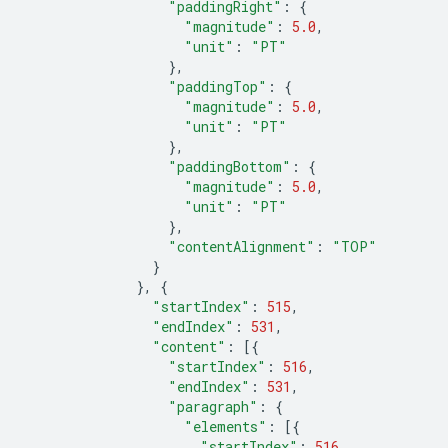
"paddingRight"
:
{
"magnitude"
:
5.0
,
"unit"
:
"PT"
},
"paddingTop"
:
{
"magnitude"
:
5.0
,
"unit"
:
"PT"
},
"paddingBottom"
:
{
"magnitude"
:
5.0
,
"unit"
:
"PT"
},
"contentAlignment"
:
"TOP"
}
},
{
"startIndex"
:
515
,
"endIndex"
:
531
,
"content"
:
[{
"startIndex"
:
516
,
"endIndex"
:
531
,
"paragraph"
:
{
"elements"
:
[{
"startIndex"
:
516
,