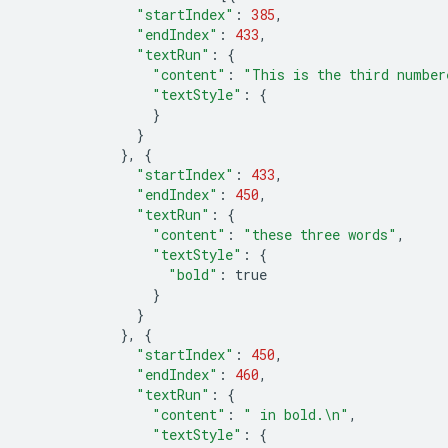
"startIndex"
:
385
,
"endIndex"
:
433
,
"textRun"
:
{
"content"
:
"This is the third number
"textStyle"
:
{
}
}
},
{
"startIndex"
:
433
,
"endIndex"
:
450
,
"textRun"
:
{
"content"
:
"these three words"
,
"textStyle"
:
{
"bold"
:
true
}
}
},
{
"startIndex"
:
450
,
"endIndex"
:
460
,
"textRun"
:
{
"content"
:
" in bold.
\n
"
,
"textStyle"
:
{