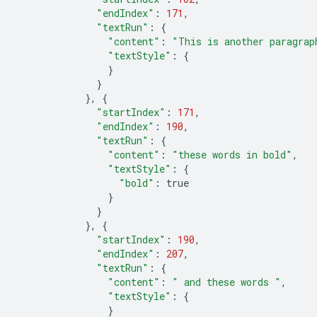
"endIndex"
:
171
,
"textRun"
:
{
"content"
:
"This is another paragrap
"textStyle"
:
{
}
}
},
{
"startIndex"
:
171
,
"endIndex"
:
190
,
"textRun"
:
{
"content"
:
"these words in bold"
,
"textStyle"
:
{
"bold"
:
true
}
}
},
{
"startIndex"
:
190
,
"endIndex"
:
207
,
"textRun"
:
{
"content"
:
" and these words "
,
"textStyle"
:
{
}