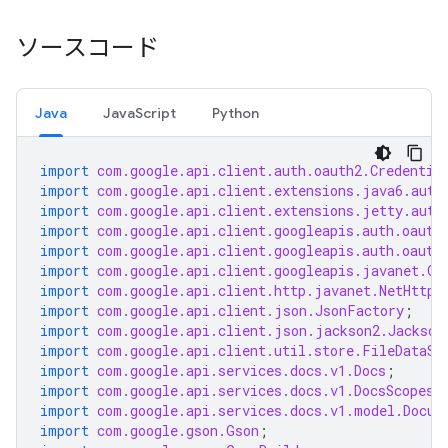
ソースコード
Java
JavaScript
Python
import
com.google.api.client.auth.oauth2.Credentia
import
com.google.api.client.extensions.java6.auth
import
com.google.api.client.extensions.jetty.auth
import
com.google.api.client.googleapis.auth.oauth
import
com.google.api.client.googleapis.auth.oauth
import
com.google.api.client.googleapis.javanet.Go
import
com.google.api.client.http.javanet.NetHttpT
import
com.google.api.client.json.JsonFactory
;
import
com.google.api.client.json.jackson2.Jackson
import
com.google.api.client.util.store.FileDataSt
import
com.google.api.services.docs.v1.Docs
;
import
com.google.api.services.docs.v1.DocsScopes
;
import
com.google.api.services.docs.v1.model.Docum
import
com.google.gson.Gson
;