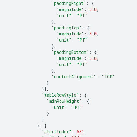
"paddingRight"
:
{
"magnitude"
:
5.0
,
"unit"
:
"PT"
},
"paddingTop"
:
{
"magnitude"
:
5.0
,
"unit"
:
"PT"
},
"paddingBottom"
:
{
"magnitude"
:
5.0
,
"unit"
:
"PT"
},
"contentAlignment"
:
"TOP"
}
}],
"tableRowStyle"
:
{
"minRowHeight"
:
{
"unit"
:
"PT"
}
}
},
{
"startIndex"
:
531
,