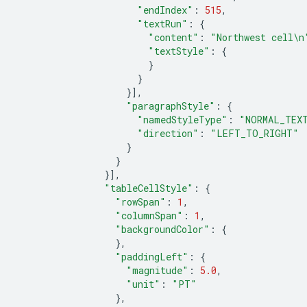
"endIndex"
:
515
,
"textRun"
:
{
"content"
:
"Northwest cell
\n
"textStyle"
:
{
}
}
}],
"paragraphStyle"
:
{
"namedStyleType"
:
"NORMAL_TEX
"direction"
:
"LEFT_TO_RIGHT"
}
}
}],
"tableCellStyle"
:
{
"rowSpan"
:
1
,
"columnSpan"
:
1
,
"backgroundColor"
:
{
},
"paddingLeft"
:
{
"magnitude"
:
5.0
,
"unit"
:
"PT"
},