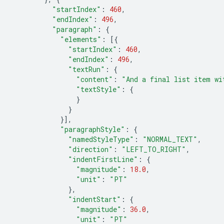
"startIndex"
:
460
,
"endIndex"
:
496
,
"paragraph"
:
{
"elements"
:
[{
"startIndex"
:
460
,
"endIndex"
:
496
,
"textRun"
:
{
"content"
:
"And a final list item wi
"textStyle"
:
{
}
}
}],
"paragraphStyle"
:
{
"namedStyleType"
:
"NORMAL_TEXT"
,
"direction"
:
"LEFT_TO_RIGHT"
,
"indentFirstLine"
:
{
"magnitude"
:
18.0
,
"unit"
:
"PT"
},
"indentStart"
:
{
"magnitude"
:
36.0
,
"unit"
:
"PT"