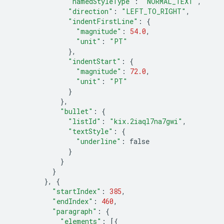
"namedStyleType"
:
"NORMAL_TEXT"
,
"direction"
:
"LEFT_TO_RIGHT"
,
"indentFirstLine"
:
{
"magnitude"
:
54.0
,
"unit"
:
"PT"
},
"indentStart"
:
{
"magnitude"
:
72.0
,
"unit"
:
"PT"
}
},
"bullet"
:
{
"listId"
:
"kix.2iaql7na7gwi"
,
"textStyle"
:
{
"underline"
:
false
}
}
}
},
{
"startIndex"
:
385
,
"endIndex"
:
460
,
"paragraph"
:
{
"elements"
:
[{