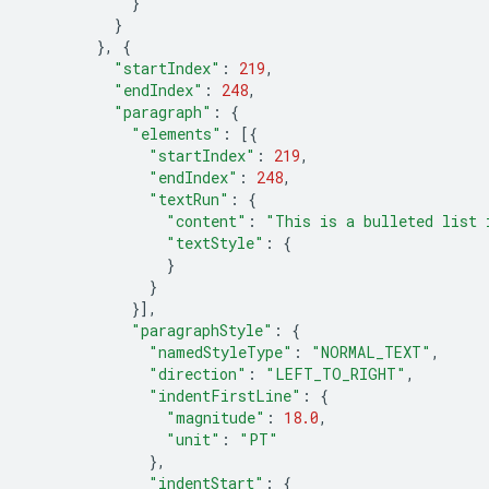
}
}
},
{
"startIndex"
:
219
,
"endIndex"
:
248
,
"paragraph"
:
{
"elements"
:
[{
"startIndex"
:
219
,
"endIndex"
:
248
,
"textRun"
:
{
"content"
:
"This is a bulleted list 
"textStyle"
:
{
}
}
}],
"paragraphStyle"
:
{
"namedStyleType"
:
"NORMAL_TEXT"
,
"direction"
:
"LEFT_TO_RIGHT"
,
"indentFirstLine"
:
{
"magnitude"
:
18.0
,
"unit"
:
"PT"
},
"indentStart"
:
{