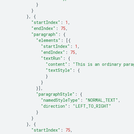
}
}
},
{
"startIndex"
:
1
,
"endIndex"
:
75
,
"paragraph"
:
{
"elements"
:
[{
"startIndex"
:
1
,
"endIndex"
:
75
,
"textRun"
:
{
"content"
:
"This is an ordinary para
"textStyle"
:
{
}
}
}],
"paragraphStyle"
:
{
"namedStyleType"
:
"NORMAL_TEXT"
,
"direction"
:
"LEFT_TO_RIGHT"
}
}
},
{
"startIndex"
:
75
,