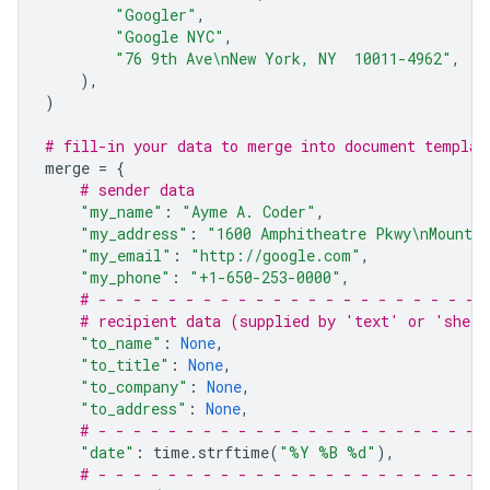
"Googler"
,
"Google NYC"
,
"76 9th Ave
\n
New York, NY  10011-4962"
,
),
)
# fill-in your data to merge into document templat
merge
=
{
# sender data
"my_name"
:
"Ayme A. Coder"
,
"my_address"
:
"1600 Amphitheatre Pkwy
\n
Mounta
"my_email"
:
"http://google.com"
,
"my_phone"
:
"+1-650-253-0000"
,
# - - - - - - - - - - - - - - - - - - - - - - 
# recipient data (supplied by 'text' or 'sheet
"to_name"
:
None
,
"to_title"
:
None
,
"to_company"
:
None
,
"to_address"
:
None
,
# - - - - - - - - - - - - - - - - - - - - - - 
"date"
:
time
.
strftime
(
"%Y %B 
%d
"
),
# - - - - - - - - - - - - - - - - - - - - - - 