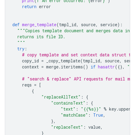
print
(
f
"An error occurred: 
{
error
}
"
)
return
error
def
merge_template
(
tmpl_id
,
source
,
service
):
"""Copies template document and merges data into
  returns its file ID.
  """
try
:
# copy template and set context data struct fo
copy_id
=
_copy_template
(
tmpl_id
,
source
,
serv
context
=
merge
.
iteritems
()
if
hasattr
({},
"it
# "search & replace" API requests for mail mer
reqs
=
[
{
"replaceAllText"
:
{
"containsText"
:
{
"text"
:
"{{%s}}"
%
key
.
upper
(
"matchCase"
:
True
,
},
"replaceText"
:
value
,
}