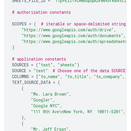
SHEETS_FILE_ID
=
"11pPEzi1vCMNbdpqaQx4N43rKmxvZlg
# authorization constants
SCOPES
=
(
# iterable or space-delimited string
"https://www.googleapis.com/auth/drive"
,
"https://www.googleapis.com/auth/documents"
,
"https://www.googleapis.com/auth/spreadsheets.
)
# application constants
SOURCES
=
(
"text"
,
"sheets"
)
SOURCE
=
"text"
# Choose one of the data SOURCES
COLUMNS
=
[
"to_name"
,
"to_title"
,
"to_company"
,
"
TEXT_SOURCE_DATA
=
(
(
"Ms. Lara Brown"
,
"Googler"
,
"Google NYC"
,
"111 8th Ave
\n
New York, NY  10011-5201"
,
),
(
"Mr. Jeff Erson"
,