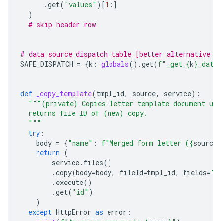
.
get
(
"values"
)[
1
:]
)
# skip header row
# data source dispatch table [better alternative v
SAFE_DISPATCH
=
{
k
:
globals
()
.
get
(
f
"_get_
{
k
}
_data
def
_copy_template
(
tmpl_id
,
source
,
service
):
"""(private) Copies letter template document usi
  returns file ID of (new) copy.
  """
try
:
body
=
{
"name"
:
f
"Merged form letter (
{
source
}
return
(
service
.
files
()
.
copy
(
body
=
body
,
fileId
=
tmpl_id
,
fields
=
"i
.
execute
()
.
get
(
"id"
)
)
except
HttpError
as
error
: