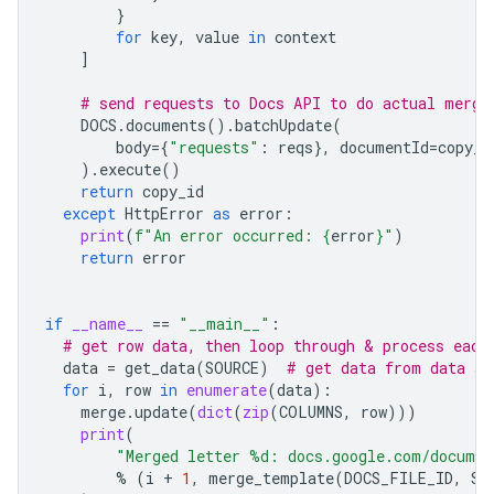
}
for
key
,
value
in
context
]
# send requests to Docs API to do actual merge
DOCS
.
documents
()
.
batchUpdate
(
body
=
{
"requests"
:
reqs
},
documentId
=
copy_i
)
.
execute
()
return
copy_id
except
HttpError
as
error
:
print
(
f
"An error occurred: 
{
error
}
"
)
return
error
if
__name__
==
"__main__"
:
# get row data, then loop through & process each
data
=
get_data
(
SOURCE
)
# get data from data so
for
i
,
row
in
enumerate
(
data
):
merge
.
update
(
dict
(
zip
(
COLUMNS
,
row
)))
print
(
"Merged letter 
%d
: docs.google.com/documen
%
(
i
+
1
,
merge_template
(
DOCS_FILE_ID
,
SO