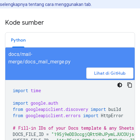
selengkapnya tentang cara menggunakan tab.
Kode sumber
Python
docs/mail-
merge/docs_mail_merge.py
Lihat di GitHub
import
time
import
google.auth
from
googleapiclient.discovery
import
build
from
googleapiclient.errors
import
HttpError
# Fill-in IDs of your Docs template & any Sheets d
DOCS_FILE_ID
=
"195j9eDD3ccgjQRttHhJPymLJUCOUjs-j