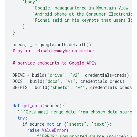
"body"
:
(
"Google, headquartered in Mountain View, u
"Android phone at the Consumer Electronics
"Pichai said in his keynote that users lov
),
}
creds
,
_
=
google
.
auth
.
default
()
# pylint: disable=maybe-no-member
# service endpoints to Google APIs
DRIVE
=
build
(
"drive"
,
"v2"
,
credentials
=
creds
)
DOCS
=
build
(
"docs"
,
"v1"
,
credentials
=
creds
)
SHEETS
=
build
(
"sheets"
,
"v4"
,
credentials
=
creds
)
def
get_data
(
source
):
"""Gets mail merge data from chosen data source
try
:
if
source
not
in
{
"sheets"
,
"text"
}:
raise
ValueError
(
f
"ERROR: unsupported source 
{
source
}
; ch