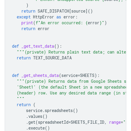
)
return
SAFE_DISPATCH
[
source
]()
except
HttpError
as
error
:
print
(
f
"An error occurred: 
{
error
}
"
)
return
error
def
_get_text_data
():
"""(private) Returns plain text data; can alter 
return
TEXT_SOURCE_DATA
def
_get_sheets_data
(
service
=
SHEETS
):
"""(private) Returns data from Google Sheets sou
  'Sheet1' (the default Sheet in a new spreadsheet
  (header) row. Use any desired data range (in sta
  """
return
(
service
.
spreadsheets
()
.
values
()
.
get
(
spreadsheetId
=
SHEETS_FILE_ID
,
range
=
"Sh
.
execute
()