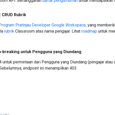
ssroom API. Berlangganan
daftar pengumuman
untuk mendapatkan in
: CRUD Rubrik
Program Pratinjau Developer Google Workspace
, yang memberika
ola
rubrik
Classroom atas nama pengajar. Lihat
roadmap
untuk memp
n-breaking untuk Pengguna yang Diundang
04 untuk permintaan dari Pengguna yang Diundang (pengajar atau
 Sebelumnya, endpoint ini menampilkan 403: