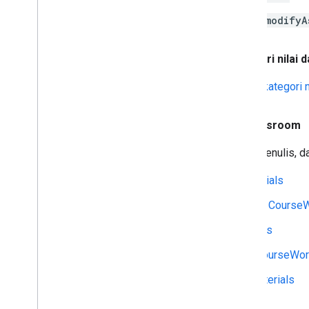
courses.announcements.modifyA
8 Agustus 2022:
Setelan kategori nilai d
Sekarang Anda dapat mengambil
kategori n
21 September 2020:
Materi Classroom
Developer kini dapat membaca, menulis, d
Membuat CourseWorkMaterials
Mengambil
satu
atau
semua CourseW
Update CourseWorkMaterials
Mengubah lampiran untuk CourseWor
Menghapus CourseWorkMaterials