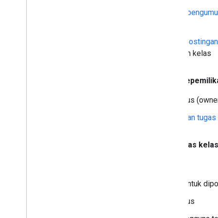
Membuat dan memperbarui
pengum
kelas
Membuat dan mengupdate
postinga
siswa tertentu, bukan seluruh kelas
1 Agustus 2017:
Mentransfer kepemilika
Perbarui
pemilik utama kursus (owner
Mengakses
histori pengiriman tugas
19 Juni 2017:
Menjadwalkan tugas kela
Update pada Classroom API
Menjadwalkan tugas kelas
untuk dipo
Mengakses
calendarId
kursus