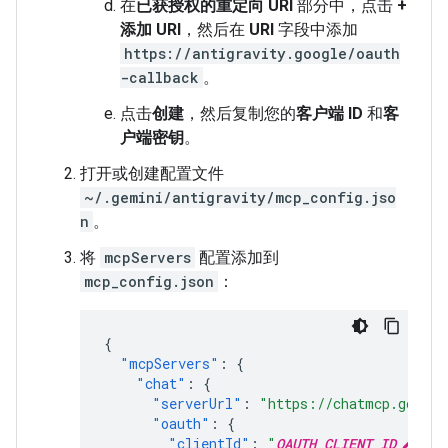
在
已获授权的重定向 URI
部分中，点击
+
添加 URI
，然后在
URI
字段中添加
https://antigravity.google/oauth
-callback
。
点击
创建
，然后复制您的
客户端 ID
和
客
户端密钥
。
打开或创建配置文件
~/.gemini/antigravity/mcp_config.jso
n
。
将
mcpServers
配置添加到
mcp_config.json
：
{
"mcpServers"
:
{
"chat"
:
{
"serverUrl"
:
"https://chatmcp.google
"oauth"
:
{
"clientId"
:
"
OAUTH_CLIENT_ID
"
,