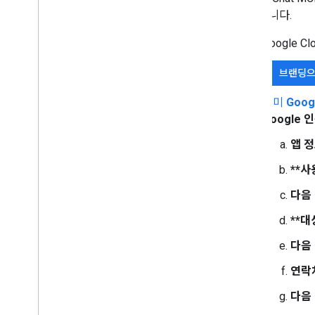
해야 합니다.
Google 
브랜딩으
이미
Goo
Google
앱 
**사
다음
**대
다음
연락
다음