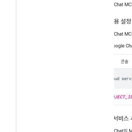
Google Cha
API 사용 설정
Google Chat
Google Ch
CLI
콘솔
gcloud
serv
PROJECT_I
MCP 서비스 
Google Cha