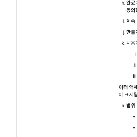
완료
동의
계속
만들
사용
데이터 액
널이 표시됩
범위