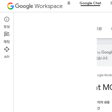
홈
Google Chat
Workspace
Google Chat
정보
개요
가이드
참조
MCP 서버
샘플
지원
채팅
API
있을 수 있습니다.
가이드
Chat MCP 서버 구성
홈
Google Wor
참조
Chat 
MCP 참조
개요
이 페이지의 내용
도구
기본 요건