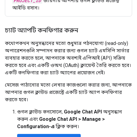
PROJECT_ID
জায়গায় আপনার গুগল ক্লাউড প্রজেক্ট
আইডি বসান।
চ্যাট অ্যাপটি কনফিগার করুন
কথোপকথন অনুসন্ধানের মতো শুধুমাত্র পঠনযোগ্য (read-only)
অপারেশনগুলি সম্পাদন করার জন্য গুগল চ্যাট এমসিপি সার্ভার
ব্যবহার করতে হলে, আপনাকে অবশ্যই এপিআই (API) সক্রিয়
করতে হবে এবং একটি ওঅথ (OAuth) ক্লায়েন্ট তৈরি করতে হবে।
একটি কনফিগার করা চ্যাট অ্যাপের প্রয়োজন নেই।
মেসেজ পাঠানোর মতো লেখার কাজগুলো করার জন্য, আপনাকে
আপনার গুগল ক্লাউড প্রজেক্টে একটি চ্যাট অ্যাপ কনফিগার
করতে হবে।
গুগল ক্লাউড কনসোলে,
Google Chat API
অনুসন্ধান
করুন এবং
Google Chat API
>
Manage
>
Configuration-এ
ক্লিক করুন।