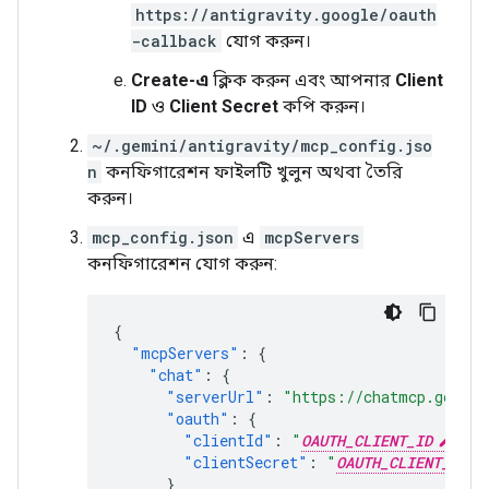
https://antigravity.google/oauth
-callback
যোগ করুন।
Create-এ
ক্লিক করুন এবং আপনার
Client
ID
ও
Client Secret
কপি করুন।
~/.gemini/antigravity/mcp_config.jso
n
কনফিগারেশন ফাইলটি খুলুন অথবা তৈরি
করুন।
mcp_config.json
এ
mcpServers
কনফিগারেশন যোগ করুন:
{
"mcpServers"
:
{
"chat"
:
{
"serverUrl"
:
"https://chatmcp.google
"oauth"
:
{
"clientId"
:
"
OAUTH_CLIENT_ID
"
,
"clientSecret"
:
"
OAUTH_CLIENT_SECR
}