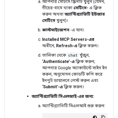
আপনার সেটিংস স্ক্রিনটি খুলুন (যেমন,
নীচের-বামে থাকা
সেটিংস-
এ ক্লিক
করুন অথবা
অ্যান্টিগ্র্যাভিটি ইউজার
সেটিংস
খুলুন)।
কাস্টমাইজেশন
-এ যান।
Installed MCP Servers-এর
অধীনে,
Refresh-এ
ক্লিক করুন।
তালিকা থেকে
chat
খুঁজুন,
‘Authenticate’-এ
ক্লিক করুন,
আপনার Google অ্যাকাউন্টে সাইন ইন
করুন, অনুমোদন কোডটি কপি করে
ইনপুট ডায়ালগে পেস্ট করুন এবং
‘Submit’-এ
ক্লিক করুন।
অ্যান্টিগ্র্যাভিটি সিএলআই-এর জন্য:
অ্যান্টিগ্র্যাভিটি সিএলআই শুরু করুন: