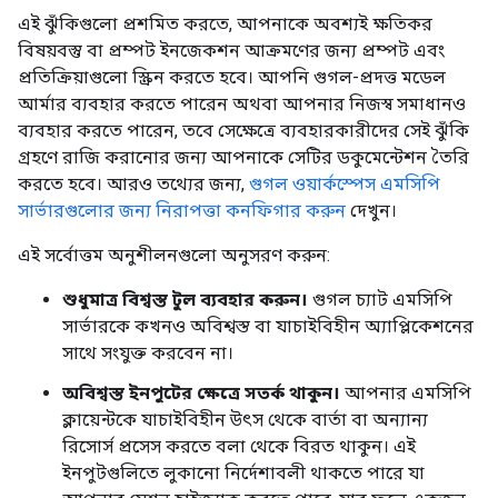
এই ঝুঁকিগুলো প্রশমিত করতে, আপনাকে অবশ্যই ক্ষতিকর
বিষয়বস্তু বা প্রম্পট ইনজেকশন আক্রমণের জন্য প্রম্পট এবং
প্রতিক্রিয়াগুলো স্ক্রিন করতে হবে। আপনি গুগল-প্রদত্ত মডেল
আর্মার ব্যবহার করতে পারেন অথবা আপনার নিজস্ব সমাধানও
ব্যবহার করতে পারেন, তবে সেক্ষেত্রে ব্যবহারকারীদের সেই ঝুঁকি
গ্রহণে রাজি করানোর জন্য আপনাকে সেটির ডকুমেন্টেশন তৈরি
করতে হবে। আরও তথ্যের জন্য,
গুগল ওয়ার্কস্পেস এমসিপি
সার্ভারগুলোর জন্য নিরাপত্তা কনফিগার করুন
দেখুন।
এই সর্বোত্তম অনুশীলনগুলো অনুসরণ করুন:
শুধুমাত্র বিশ্বস্ত টুল ব্যবহার করুন।
গুগল চ্যাট এমসিপি
সার্ভারকে কখনও অবিশ্বস্ত বা যাচাইবিহীন অ্যাপ্লিকেশনের
সাথে সংযুক্ত করবেন না।
অবিশ্বস্ত ইনপুটের ক্ষেত্রে সতর্ক থাকুন।
আপনার এমসিপি
ক্লায়েন্টকে যাচাইবিহীন উৎস থেকে বার্তা বা অন্যান্য
রিসোর্স প্রসেস করতে বলা থেকে বিরত থাকুন। এই
ইনপুটগুলিতে লুকানো নির্দেশাবলী থাকতে পারে যা