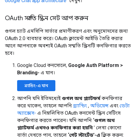
Google Chat app architecture”
দেখুন।
OAuth সম্মতি স্ক্রিন সেট আপ করুন
গুগল চ্যাট এমসিপি সার্ভার প্রমাণীকরণ এবং অনুমোদনের জন্য
OAuth 2.0 ব্যবহার করে। OAuth ক্লায়েন্ট আইডি তৈরি করার
আগে আপনাকে অবশ্যই OAuth সম্মতি স্ক্রিনটি কনফিগার করতে
হবে।
Google Cloud কনসোলে,
Google Auth Platform
>
Branding-
এ যান।
ব্র্যান্ডিং-এ যান
আপনি যদি ইতিমধ্যেই
গুগল অথ প্ল্যাটফর্ম
কনফিগার
করে থাকেন, তাহলে আপনি
ব্র্যান্ডিং
,
অডিয়েন্স
এবং
ডেটা
অ্যাক্সেস-
এ নিম্নলিখিত OAuth কনসেন্ট স্ক্রিন সেটিংস
কনফিগার করতে পারেন। যদি আপনি
‘গুগল অথ
প্ল্যাটফর্ম এখনও কনফিগার করা হয়নি
’ লেখা কোনো
বার্তা দেখতে পান, তাহলে
‘গেট স্টার্টেড’-এ
ক্লিক করুন: