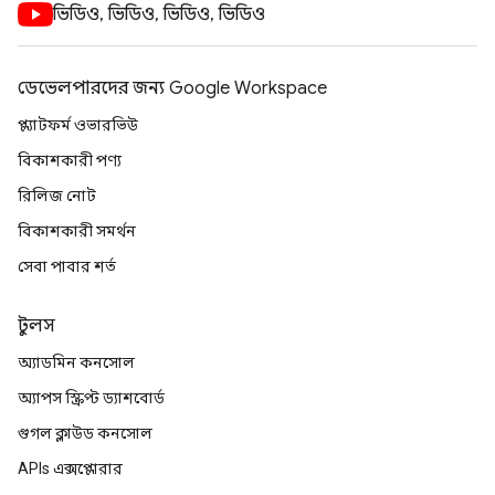
ভিডিও, ভিডিও, ভিডিও, ভিডিও
ডেভেলপারদের জন্য Google Workspace
প্ল্যাটফর্ম ওভারভিউ
বিকাশকারী পণ্য
রিলিজ নোট
বিকাশকারী সমর্থন
সেবা পাবার শর্ত
টুলস
অ্যাডমিন কনসোল
অ্যাপস স্ক্রিপ্ট ড্যাশবোর্ড
গুগল ক্লাউড কনসোল
APIs এক্সপ্লোরার