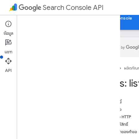
Search Console API
หน้าแรก
คำแนะนำ
ข้อมูลอ้างอิง
เปิด Search Console
ข้อมูล
แชท
รายการเมธอด
หน้าแรก
ผลิตภัณฑ
ข้อความแสดงข้อผิดพลาดมาตรฐาน
API
Analytics สำหรับการค้นหา
Sites: lis
Sitemap
Sites
ภาพรวม
ในหน้านี้
เพิ่ม
ส่งคำขอ
ลบ
คำขอ HTTP
ซื้อ
การให้สิทธิ์
list
เนื้อหาของคำขอ
การตรวจสอบ URL