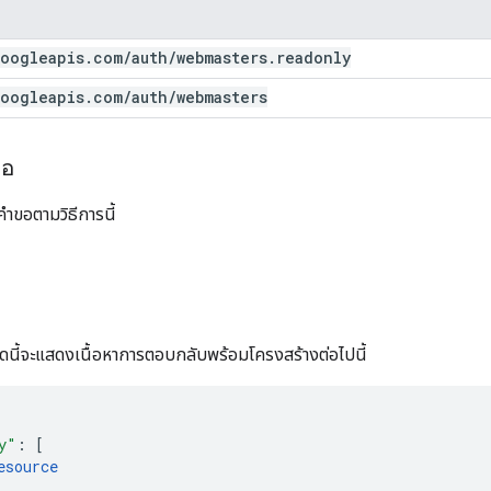
oogleapis
.
com
/
auth
/
webmasters
.
readonly
oogleapis
.
com
/
auth
/
webmasters
ขอ
คำขอตามวิธีการนี้
ดนี้จะแสดงเนื้อหาการตอบกลับพร้อมโครงสร้างต่อไปนี้
y"
:
[
esource