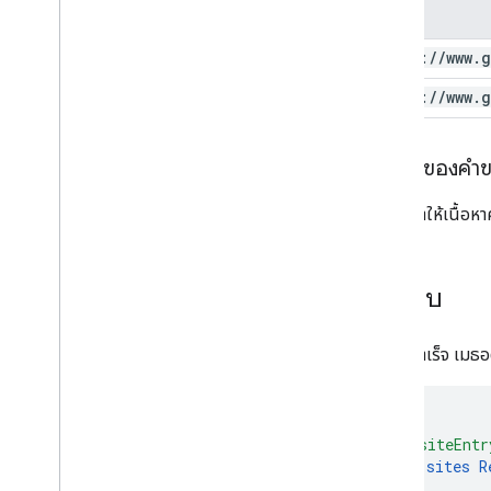
ขอบเขต
https:
/
/
www
.
g
https:
/
/
www
.
g
เนื้อหาของคำ
โปรดอย่าให้เนื้อหา
คำตอบ
หากทำสำเร็จ เมธอ
"siteEntr
sites
R
]