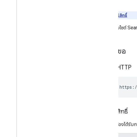
คำตอบ
ต้องมี
การให้สิทธิ์
แสดงเว็บไซต์ Sea
ส่งคำขอ
คำขอ HTTP
GET https:/
การให้สิทธิ์
คำขอนี้ต้องได้รับก