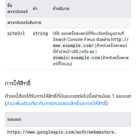
ชื่อ
ค่า
คำอธิบาย
พารามิเตอร์
พารามิเตอร์เส้นทาง
site
Url
string
URL ของพร็อพเพอร์ตี้ที่จะเรียกข้อมูลตามที่
http:
/
/
Search Console กำหนด
ตัวอย่าง
www
.
example
.
com
/
(สำหรับพร็อพเพอร์
sc-
ตี้คำนำหน้า URL) หรือ
domain:example
.
com
(สำหรับพร็อพเพ
อร์ตี้โดเมน)
การให้สิทธิ์
คำขอนี้ต้องได้รับการให้สิทธิ์ที่มีขอบเขตต่อไปนี้อย่างน้อย 1 ขอบเขต
(
อ่านเพิ่มเติมเกี่ยวกับการตรวจสอบสิทธิ์และการให้สิทธิ์
)
ขอบเขต
https:
/
/
www
.
googleapis
.
com
/
auth
/
webmasters
.