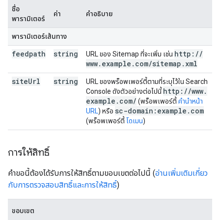
ชื่อ
ค่า
คำอธิบาย
พารามิเตอร์
พารามิเตอร์เส้นทาง
feedpath
string
http:
/
/
URL ของ Sitemap ที่จะเพิ่ม เช่น
www
.
example
.
com
/
sitemap
.
xml
site
Url
string
URL ของพร็อพเพอร์ตี้ตามที่ระบุไว้ใน Search
http:
/
/
www
.
Console ดังตัวอย่างต่อไปนี้
example
.
com
/
(พร็อพเพอร์ตี้
คำนำหน้า
sc-domain:example
.
com
URL
) หรือ
(พร็อพเพอร์ตี้
โดเมน
)
การให้สิทธิ์
คำขอนี้ต้องได้รับการให้สิทธิ์ตามขอบเขตต่อไปนี้ (
อ่านเพิ่มเติมเกี่ยว
กับการตรวจสอบสิทธิ์และการให้สิทธิ์
)
ขอบเขต