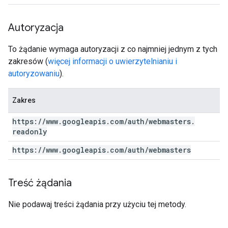
Autoryzacja
To żądanie wymaga autoryzacji z co najmniej jednym z tych
zakresów (
więcej informacji o uwierzytelnianiu i
autoryzowaniu
).
Zakres
https:
/
/
www
.
googleapis
.
com
/
auth
/
webmasters
.
readonly
https:
/
/
www
.
googleapis
.
com
/
auth
/
webmasters
Treść żądania
Nie podawaj treści żądania przy użyciu tej metody.