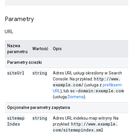
Parametry
URL
Nazwa
Wartość
Opis
parametru
Parametry ścieżki
site
Url
string
Adres URL usługi określony w Search
http:
/
/
www
.
Console. Na przykład:
example
.
com
/
(usługa z
prefiksem
sc-domain:example
.
com
URL
), lub
(usługę
Domena
).
Opcjonalne parametry zapytania
sitemap
string
Adres URL indeksu map witryny. Na
Index
http:
/
/
www
.
example
.
przykład:
com
/
sitemapindex
.
xml