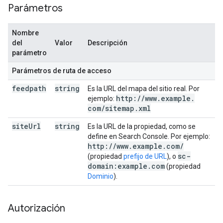
Parámetros
Nombre
del
Valor
Descripción
parámetro
Parámetros de ruta de acceso
feedpath
string
Es la URL del mapa del sitio real. Por
http:
/
/
www
.
example
.
ejemplo:
com
/
sitemap
.
xml
site
Url
string
Es la URL de la propiedad, como se
define en Search Console. Por ejemplo:
http:
/
/
www
.
example
.
com
/
sc-
(propiedad
prefijo de URL
), o
domain:example
.
com
(propiedad
Dominio
).
Autorización