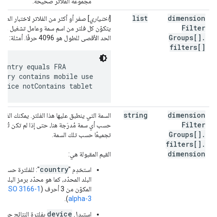
مجموعة الفلاتر صحيحة.
list
dimension
[
اختياري
] صفر أو أكثر من الفلاتر لاختبار الصف
Filter
يتكوّن كل فلتر من اسم سمة وعامل تشغيل وقيم
Groups[]
.
الحد الأقصى للطول هو 4096 حرفًا. أمثلة:
filters[]
ountry equals FRA

uery contains mobile use

evice notContains tablet
string
dimension
السمة التي ينطبق عليها هذا الفلتر. يمكنك الفلتر
Filter
حسب أي سمة مُدرَجة هنا، حتى إذا لم تكن تُجر
Groups[]
.
تجميعًا حسب تلك السمة.
filters[]
.
dimension
القيم المقبولة هي:
country
استخدِم "
": للفلترة حسب
البلد المحدّد، كما هو محدّد برمز البلد
المكوّن من 3 أحرف (
ISO 3166-1
).
alpha-3
device
استبدِل
بفلترة النتائج حسب