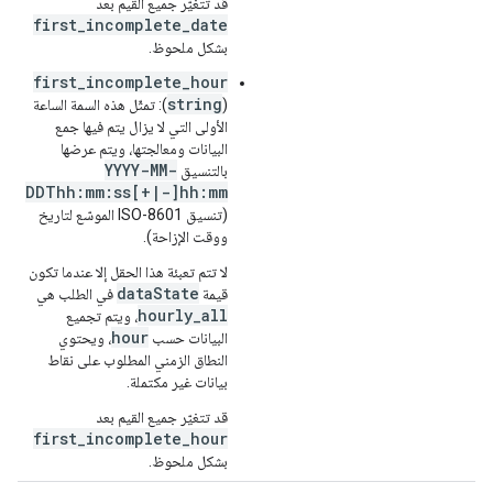
قد تتغيّر جميع القيم بعد
first_incomplete_date
بشكل ملحوظ.
first_incomplete_hour
string
(
): تمثّل هذه السمة الساعة
الأولى التي لا يزال يتم فيها جمع
البيانات ومعالجتها، ويتم عرضها
YYYY-MM-
بالتنسيق
DDThh:mm:ss[+|-]hh:mm
(تنسيق ISO-8601 الموسّع لتاريخ
ووقت الإزاحة).
لا تتم تعبئة هذا الحقل إلا عندما تكون
dataState
قيمة
في الطلب هي
hourly_all
، ويتم تجميع
hour
البيانات حسب
، ويحتوي
النطاق الزمني المطلوب على نقاط
بيانات غير مكتملة.
قد تتغيّر جميع القيم بعد
first_incomplete_hour
بشكل ملحوظ.