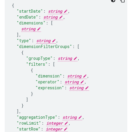
"startDate"
:
string
,
"endDate"
:
string
,
"dimensions"
:
[
string
],
"type"
:
string
,
"dimensionFilterGroups"
:
[
"groupType"
:
string
,
"filters"
:
[
"dimension"
:
string
,
"operator"
:
string
,
"expression"
:
string
]
],
"aggregationType"
:
string
,
"rowLimit"
:
integer
,
"startRow"
:
integer