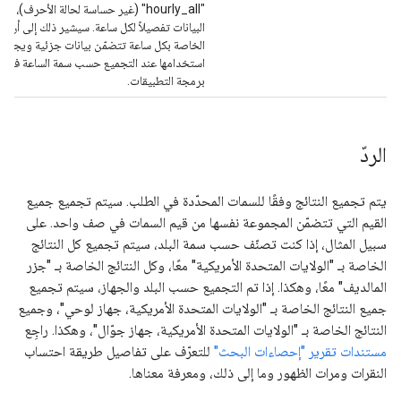
"hourly_all" (غير حساسة لحالة الأحرف)، 
البيانات تفصيلاً لكل ساعة. سيشير ذلك إلى أنّ الب
الخاصة بكل ساعة تتضمّن بيانات جزئية ويجب
استخدامها عند التجميع حسب سمة الساعة في و
برمجة التطبيقات.
الردّ
يتم تجميع النتائج وفقًا للسمات المحدّدة في الطلب. سيتم تجميع جميع
القيم التي تتضمّن المجموعة نفسها من قيم السمات في صف واحد. على
سبيل المثال، إذا كنت تصنّف حسب سمة البلد، سيتم تجميع كل النتائج
الخاصة بـ "الولايات المتحدة الأمريكية" معًا، وكل النتائج الخاصة بـ "جزر
المالديف" معًا، وهكذا. إذا تم التجميع حسب البلد والجهاز، سيتم تجميع
جميع النتائج الخاصة بـ "الولايات المتحدة الأمريكية، جهاز لوحي"، وجميع
النتائج الخاصة بـ "الولايات المتحدة الأمريكية، جهاز جوّال"، وهكذا. راجِع
مستندات تقرير "إحصاءات البحث"
للتعرّف على تفاصيل طريقة احتساب
النقرات ومرات الظهور وما إلى ذلك، ومعرفة معناها.