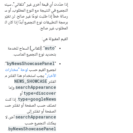
إذا حدّدت أي قيمة أخرى غير "تلقائي"، سيتطاب
التجميع في النتيجة مع النوع المطلوب، أو ستتلق
رسالة خطأ إذا طلبت نوعًا غير صالح. لن تغيّر وا
برمجة التطبيقات نوع التجميع أبدًا إذا كان النوع
المطلوب غير صالح.
القيم المقبولة هي:
auto
"
": [
تلقائي
] السماح للخدمة
بتحديد نوع التجميع المناسب.
byNewsShowcasePanel
":
"
تجميع القيم حسب
لوحة "مختارات
الأخبار"
يجب استخدام هذا الفلتر مع
NEWS_SHOWCASE
الفلتر
searchAppearance
وإما
type=discover
أو
type=googleNews
. إذا كنت
تصنّف حسب الصفحة أو تفلتر حسب
الصفحة أو تفلتر إلى
searchAppearance
آخر، لا
يمكنك التجميع حسب
byNewsShowcasePanel
.