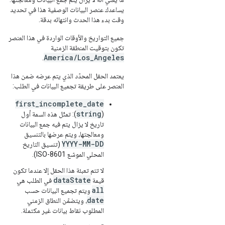
يساعدك عنصر البيانات الوصفية هذا في تحديد
وقت بدء هذا الحدث وانتهائه بدقة.
جميع التواريخ والأوقات الواردة في هذا العنصر
تكون بتوقيت المنطقة الزمنية
America/Los_Angeles
.
يعتمد الحقل المحدّد الذي يتم عرضه ضمن هذا
العنصر على طريقة تجميع البيانات في الطلب:
first_incomplete_date
string
(
): تمثّل هذه السمة أول
تاريخ لا يزال يتم فيه جمع البيانات
ومعالجتها، ويتم عرضها بالتنسيق
YYYY-MM-DD
(تنسيق التاريخ
المحلي الموسّع ISO-8601).
لا تتم تعبئة هذا الحقل إلا عندما تكون
dataState
قيمة
في الطلب هي
all
ويتم تجميع البيانات حسب
date
، ويتضمّن النطاق الزمني
المطلوب نقاط بيانات غير مكتملة.