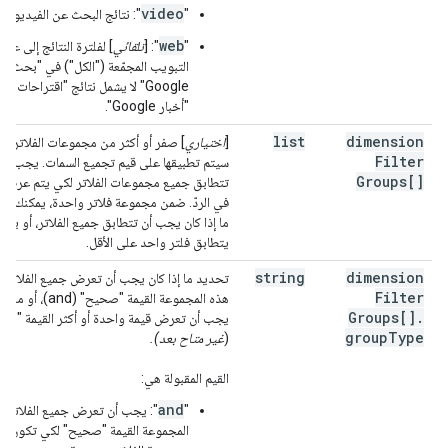
video
"
": نتائج البحث عن الفيديوها
web
"
": [
تلقائي
] لفلترة النتائج إلى علام
التبويب المجمّعة ("الكل") في "بحث
Google" لا يشمل نتائج "اقتراحات" أو
"أخبار Google".
list
dimension
[
اختياري
] صفر أو أكثر من مجموعات الفلاتر ال
Filter
سيتم تطبيقها على قيم تجميع السمات. يجب أن
Groups[]
تتطابق جميع مجموعات الفلاتر لكي يتم عرض
في الردّ. ضمن مجموعة فلاتر واحدة، يمكنك تح
ما إذا كان يجب أن تتطابق جميع الفلاتر، أو يج
يتطابق فلتر واحد على الأقل.
string
dimension
تحديد ما إذا كان يجب أن تعرض جميع الفلاتر 
Filter
هذه المجموعة القيمة "صحيح" (and)،
Groups[]
.
يجب أن تعرض قيمة واحدة أو أكثر القيمة "صح
group
Type
(
غير متاح بعد).
القيم المقبولة هي:
and
"
":
يجب أن تعرض جميع الفلاتر ف
المجموعة القيمة "صحيح" لكي تكون