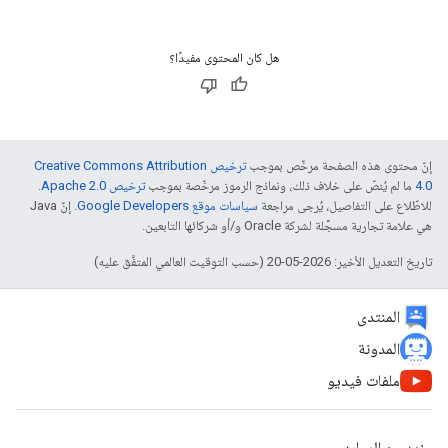
هل كان المحتوى مفيدًا؟
إنّ محتوى هذه الصفحة مرخّص بموجب
ترخيص Creative Commons Attribution
4.0‏
ما لم يُنصّ على خلاف ذلك، ونماذج الرموز مرخّصة بموجب
ترخيص Apache 2.0‏
.
للاطّلاع على التفاصيل، يُرجى مراجعة
سياسات موقع Google Developers‏
. إنّ Java
هي علامة تجارية مسجَّلة لشركة Oracle و/أو شركائها التابعين.
تاريخ التعديل الأخير: 2026-05-20 (حسب التوقيت العالمي المتفَّق عليه)
المنتدى
المدونة
ملفات فيديو