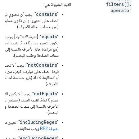
filters[]
.
القيم المقبولة هي:
operator
contains
"
": يجب أن تحتوي قيمة
الصف على التعبير أو أن تكون مساوية ل
(غير حساسة لحالة الأحرف).
equals
"
": [
القيمة التلقائية
] يجب أن
يكون التعبير مساويًا تمامًا لقيمة الصف
(مع مراعاة حالة الأحرف بالنسبة إلى
سمات الصفحة وطلب البحث).
notContains
‫"
": يجب ألا تحتوي
قيمة الصف على عبارتك كجزء من سلس
أو كمطابقة كاملة (غير حساسة لحالة
الأحرف).
notEquals
"
": يجب ألا يكون التعبي
مساويًا تمامًا لقيمة الصف (حساس لحالة
الأحرف بالنسبة إلى سمات الصفحة وطل
البحث).
includingRegex
‫"
": تعبير عادي
بصيغة RE2
يجب مطابقته.
excludingRegex
‫"
": تعبير عادي