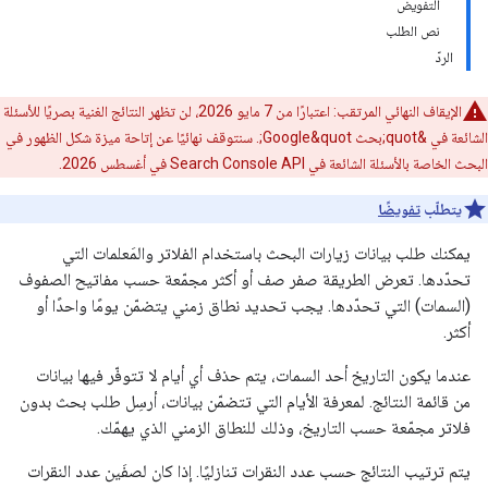
التفويض
نص الطلب
الردّ
الإيقاف النهائي المرتقب: اعتبارًا من 7 مايو 2026، لن تظهر النتائج الغنية بصريًا للأسئلة
الشائعة في &quot;بحث Google&quot;. سنتوقف نهائيًا عن إتاحة ميزة شكل الظهور في
البحث الخاصة بالأسئلة الشائعة في Search Console API في أغسطس 2026.
يتطلّب
تفويضًا
يمكنك طلب بيانات زيارات البحث باستخدام الفلاتر والمَعلمات التي
تحدّدها. تعرض الطريقة صفر صف أو أكثر مجمّعة حسب مفاتيح الصفوف
(السمات) التي تحدّدها. يجب تحديد نطاق زمني يتضمّن يومًا واحدًا أو
أكثر.
عندما يكون التاريخ أحد السمات، يتم حذف أي أيام لا تتوفّر فيها بيانات
من قائمة النتائج. لمعرفة الأيام التي تتضمّن بيانات، أرسِل طلب بحث بدون
فلاتر مجمّعة حسب التاريخ، وذلك للنطاق الزمني الذي يهمّك.
يتم ترتيب النتائج حسب عدد النقرات تنازليًا. إذا كان لصفَين عدد النقرات