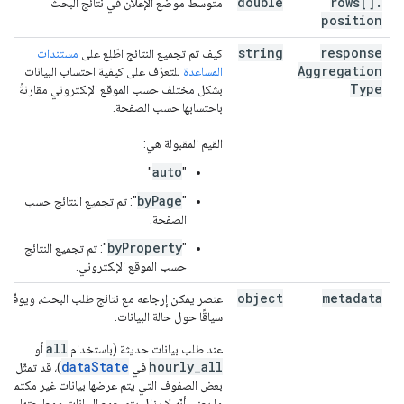
double
rows[]
.
متوسط موضع الإعلان في نتائج البحث
position
string
response
كيف تم تجميع النتائج
اطّلِع على
مستندات
Aggregation
المساعدة
للتعرّف على كيفية احتساب البيانات
Type
بشكل مختلف حسب الموقع الإلكتروني مقارنةً
باحتسابها حسب الصفحة.
القيم المقبولة هي:
auto
"
"
byPage
"
": تم تجميع النتائج حسب
الصفحة.
byProperty
"
": تم تجميع النتائج
حسب الموقع الإلكتروني.
object
metadata
عنصر يمكن إرجاعه مع نتائج طلب البحث، ويوفّر
سياقًا حول حالة البيانات.
all
عند طلب بيانات حديثة (باستخدام
أو
dataState
hourly_all
في
)، قد تمثّل
بعض الصفوف التي يتم عرضها بيانات غير مكتملة،
ما يعني أنّه لا يزال يتم جمع البيانات ومعالجتها.