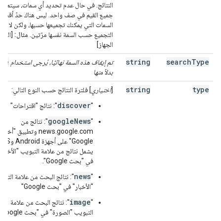
النتائج. في حال عدم تحديد أي سمات، سيتم د
جميع القيم في صف واحد. ليس هناك حدّ أقصى 
السمات التي يمكنك تجميعها حسبها، ولكن لا يم
التجميع حسب السمة نفسها مرّتين.
مثال:
[البلد،
الجهاز]
ype
string
search
Type
تم إيقاف هذه السمة نهائيًا، يُرجى استخدام
بدلاً منها
string
type
[
اختياري
] فلترة النتائج حسب النوع التالي:
discover
"
": نتائج "اقتراحات"
googleNews
‫"
": نتائج من
news.google.com وتطبيق "أخبار
يشمل نتائج من علامة التبويب "الأخبار"
في "بحث Google".
news
"
": نتائج البحث من علامة التبو
"الأخبار" في "بحث Google"
image
"
": نتائج البحث من علامة
التبويب "الصورة" في "بحث Google"