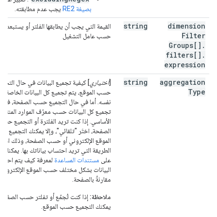
بصيغة RE2
يجب عدم مطابقته.
string
dimension
القيمة التي يجب أن يطابقها الفلتر أو يستبعدها،
Filter
حسب عامل التشغيل
Groups[]
.
filters[]
.
expression
string
aggregation
[
اختياري
] كيفية تجميع البيانات في حال التجمي
Type
حسب الموقع، يتم تجميع كل البيانات الخاصة با
نفسه. أما في حال التجميع حسب الصفحة، فيتم
تجميع كل البيانات حسب معرّف الموارد المنتظم
الأساسي. إذا كنت تريد الفلترة أو التجميع حسب
الصفحة، اختَر "تلقائي"، وإلا يمكنك التجميع ح
الموقع الإلكتروني أو حسب الصفحة، وذلك استناد
الطريقة التي تريد احتساب بياناتك بها. يمكنك ال
على
مستندات المساعدة
لمعرفة كيف يتم احتس
البيانات بشكل مختلف حسب الموقع الإلكتروني
مقارنةً بالصفحة.
ملاحظة:
إذا كنت تُجمّع أو تفلتر حسب الصفحة، 
يمكنك التجميع حسب الموقع.