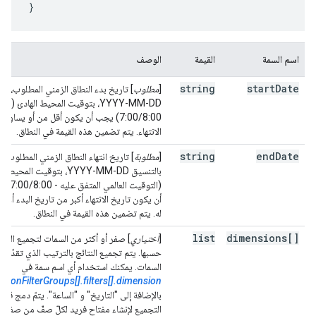
}
اسم السمة
القيمة
الوصف
string
start
Date
[
مطلوب
] تاريخ بدء النطاق الزمني المطلوب، با
YYYY-MM-DD،
بتوقيت المحيط
7:00/8:00)
يجب أن يكون أقل من أو يساوي ت
الانتهاء. يتم تضمين هذه القيمة في النطاق.
string
end
Date
[
مطلوبة
] تاريخ انتهاء النطاق الزمني المطلوب،
بالتنسيق YYYY-MM-DD، بتوقيت المحيط
(التوقيت العالمي ا
أن يكون تاريخ الانتهاء أكبر من تاريخ البدء أو مس
له. يتم تضمين هذه القيمة في النطاق.
list
dimensions[]
[
اختياري
] صفر أو أكثر من السمات لتجميع النتائ
حسبها.
يتم تجميع النتائج بالترتيب الذي تقدّم ب
السمات. يمكنك استخدام أي اسم سمة في
sionFilterGroups[].filters[].dimension
بالإضافة إلى "التاريخ" و "الساعة".
يتمّ دمج قيم
التجميع لإنشاء مفتاح فريد لكلّ صفّ من صفو