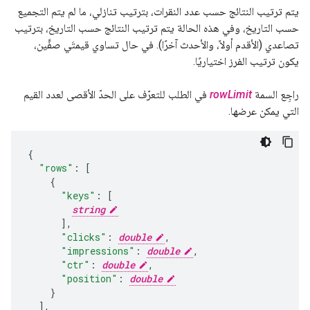
يتم ترتيب النتائج حسب عدد النقرات، بترتيب تنازلي، ما لم يتم التجميع
حسب التاريخ، وفي هذه الحالة يتم ترتيب النتائج حسب التاريخ، بترتيب
تصاعدي (الأقدم أولاً، والأحدث آخرًا). في حال تساوي قيمتَي صفَّين،
يكون ترتيب الفرز اختياريًا.
راجِع السمة
rowLimit
في الطلب للتعرّف على الحدّ الأقصى لعدد القيم
التي يمكن عرضها.
"rows"
:
[
"keys"
:
[
string
],
"clicks"
:
double
,
"impressions"
:
double
,
"ctr"
:
double
,
"position"
:
double
],