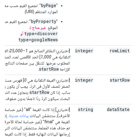
byPage
"
": تجميع القيم حسب معرّف
الموارد المنتظم (URI).
byProperty
"
": تجميع القيم حسب
الموقع.
غير متاح لـ
type=discover
أو
type=googleNews
integer
row
Limit
[
اختياري؛ النطاق الصالح هو 1–25,000؛ الق
التلقائية هي 1,000
] الحد الأقصى لعدد الصفو
المطلوب عرضها. للتنقّل بين صفحات النتائج، اس
start
Row
الإزاحة
.
integer
start
Row
[
اختياري؛ القيمة التلقائية هي 0
] فهرس مستند إ
الصفر للصف الأول في الردّ. يجب أن يكون رقمًا
start
Row
سالب. إذا كان
يتجاوز عدد النتائج
البحث، سيكون الردّ ردًا ناجحًا بدون صفوف.
string
data
State
[
اختياري
] إذا كانت القيمة "all" (غير حساسة 
الأحرف)، ستتضمّن البيانات
بيانات حديثة
. إذا ك
القيمة هي "final" (غير حساسة لحالة الأحرف)
تم حذف هذه المَعلمة، ستتضمّن البيانات التي يت
إرجاعها البيانات النهائية فقط. إذا كانت القيمة ه