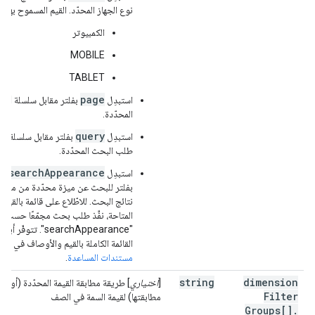
نوع الجهاز المحدّد. القيم المسموح بها:
الكمبيوتر
MOBILE
TABLET
page
استبدِل
بفلتر مقابل سلسلة
المحدّدة.
query
استبدِل
بفلتر مقابل سلسلة
طلب البحث المحدّدة.
searchAppearance
استبدِل
بفلتر للبحث عن ميزة محدّدة من ميزا
نتائج البحث. للاطّلاع على قائمة بالقيم
المتاحة، نفِّذ طلب بحث مجمّعًا حسب
"searchAppearance". تتوفّر أيضًا
القائمة الكاملة بالقيم والأوصاف في
مستندات المساعدة
.
string
dimension
[
اختياري
] طريقة مطابقة القيمة المحدّدة (أو عد
Filter
مطابقتها) لقيمة السمة في الصف
Groups[]
.