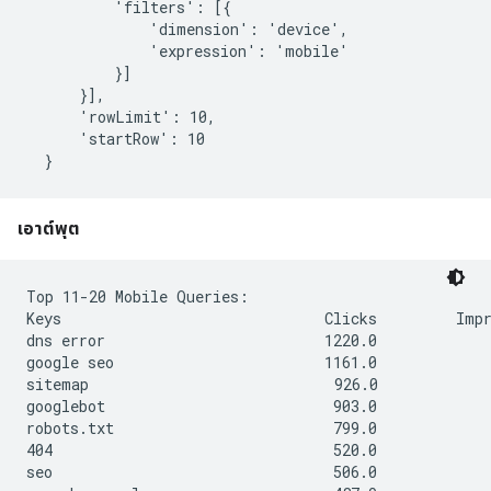
          'filters': [{

              'dimension': 'device',

              'expression': 'mobile'

          }]

      }],

      'rowLimit': 10,

      'startRow': 10

เอาต์พุต
Top 11-20 Mobile Queries:

Keys                              Clicks         Impr
dns error                         1220.0             
google seo                        1161.0             
sitemap                            926.0             
googlebot                          903.0             
robots.txt                         799.0             
404                                520.0             
seo                                506.0             