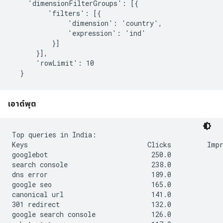
    'dimensionFilterGroups': [{

         'filters': [{

              'dimension': 'country',

              'expression': 'ind'

          }]

      }],

      'rowLimit': 10

  }
เอาต์พุต
Top queries in India:

Keys                              Clicks         Impr
googlebot                          250.0             
search console                     238.0             
dns error                          189.0             
google seo                         165.0             
canonical url                      141.0             
301 redirect                       132.0             
google search console              126.0             