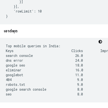
       }]

    }],

    'rowLimit': 10

เอาต์พุต
Top mobile queries in India:

Keys                              Clicks         Impr
search console                      26.0             
dns error                           24.0             
google seo                          18.0             
eliminar                            16.0             
googlebot                           11.0             
404                                  9.0             
robots.txt                           9.0             
google search console                8.0             
seo                                  8.0             