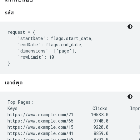
รหัส
request = {

    'startDate': flags.start_date,

    'endDate': flags.end_date,

    'dimensions': ['page'],

    'rowLimit': 10

}
เอาต์พุต
Top Pages:

Keys                              Clicks         Impr
https://www.example.com/21       10538.0             
https://www.example.com/65        9740.0             
https://www.example.com/15        9220.0            1
https://www.example.com/41        8859.0            4
https://www.example.com/53        8791.0            8