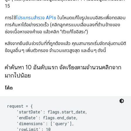
15
การใช้
โปรแกรมสำรวจ APIs
ในโหมดแก้ไขรูปแบบอิสระเพื่อทดสอบ
การค้นหาได้อย่างรวดเร็ว (คลิกลูกศรแบบเลื่อนลงที่ด้านข้างของ
ช่องเนื้อหาของคำขอ แล้วคลิก "ตัวแก้ไขอิสระ")
หลังจากยืนยันช่วงวันที่ที่ถูกต้องแล้ว คุณสามารถเริ่มจัดกลุ่มตามมิติ
ข้อมูลอื่นๆ เพิ่มตัวกรอง จํานวนแถวสูงสุด และอื่นๆ ดังนี้
คำค้นหา 10 อันดับแรก จัดเรียงตามจํานวนคลิกจาก
มากไปน้อย
โค้ด
request = {

    'startDate': flags.start_date,

    'endDate': flags.end_date,

    'dimensions': ['query'],

    'rowLimit': 10
