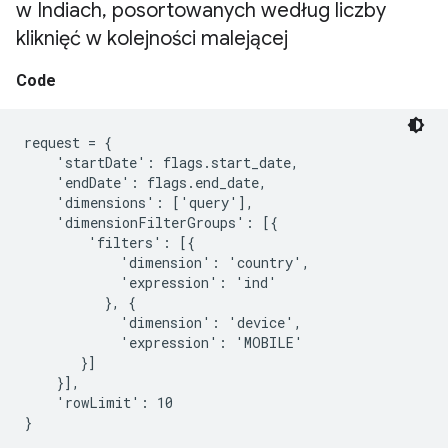
w Indiach
,
posortowanych według liczby
kliknięć w kolejności malejącej
Code
request = {

    'startDate': flags.start_date,

    'endDate': flags.end_date,

    'dimensions': ['query'],

    'dimensionFilterGroups': [{

        'filters': [{

            'dimension': 'country',

            'expression': 'ind'

          }, {

            'dimension': 'device',

            'expression': 'MOBILE'

       }]

    }],

    'rowLimit': 10
