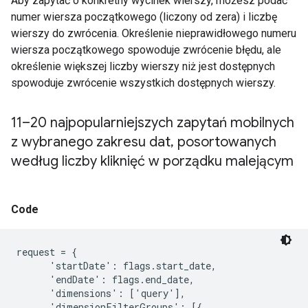
Aby zapytać o konkretny wycinek wierszy, możesz podać
numer wiersza początkowego (liczony od zera) i liczbę
wierszy do zwrócenia. Określenie nieprawidłowego numeru
wiersza początkowego spowoduje zwrócenie błędu, ale
określenie większej liczby wierszy niż jest dostępnych
spowoduje zwrócenie wszystkich dostępnych wierszy.
11–20 najpopularniejszych zapytań mobilnych
z wybranego zakresu dat
,
posortowanych
według liczby kliknięć w porządku malejącym
Code
request = {

      'startDate': flags.start_date,

      'endDate': flags.end_date,

      'dimensions': ['query'],

      'dimensionFilterGroups': [{
