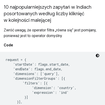
10 najpopularniejszych zapytań w Indiach
posortowanych według liczby kliknięć
w kolejności malejącej
Zwróć uwagę, że operator filtra „równa się” jest pomijany,
ponieważ jest to operator domyślny.
Code
request = {

    'startDate': flags.start_date,

    'endDate': flags.end_date,

    'dimensions': ['query'],

    'dimensionFilterGroups': [{

         'filters': [{

              'dimension': 'country',

              'expression': 'ind'

          }]

      }],
