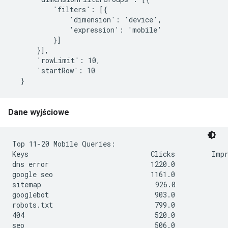
          'filters': [{

              'dimension': 'device',

              'expression': 'mobile'

          }]

      }],

      'rowLimit': 10,

      'startRow': 10

Dane wyjściowe
Top 11-20 Mobile Queries:

Keys                              Clicks         Impr
dns error                         1220.0             
google seo                        1161.0             
sitemap                            926.0             
googlebot                          903.0             
robots.txt                         799.0             
404                                520.0             
seo                                506.0             