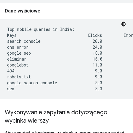
Dane wyjściowe
Top mobile queries in India:

Keys                              Clicks         Impr
search console                      26.0             
dns error                           24.0             
google seo                          18.0             
eliminar                            16.0             
googlebot                           11.0             
404                                  9.0             
robots.txt                           9.0             
google search console                8.0             
seo                                  8.0             
Wykonywanie zapytania dotyczącego
wycinka wierszy