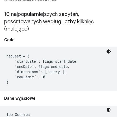
10 najpopularniejszych zapytań
,
posortowanych według liczby kliknięć
(malejąco)
Code
request = {

    'startDate': flags.start_date,

    'endDate': flags.end_date,

    'dimensions': ['query'],

    'rowLimit': 10

Dane wyjściowe
Top Queries:
