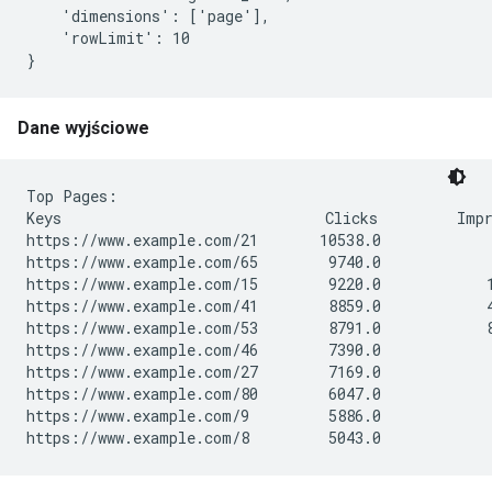
    'dimensions': ['page'],

    'rowLimit': 10

}
Dane wyjściowe
Top Pages:

Keys                              Clicks         Impr
https://www.example.com/21       10538.0             
https://www.example.com/65        9740.0             
https://www.example.com/15        9220.0            1
https://www.example.com/41        8859.0            4
https://www.example.com/53        8791.0            8
https://www.example.com/46        7390.0             
https://www.example.com/27        7169.0             
https://www.example.com/80        6047.0             
https://www.example.com/9         5886.0             