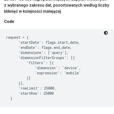
z wybranego zakresu dat
,
posortowanych według liczby
kliknięć w kolejności malejącej
Code
request = {

      'startDate': flags.start_date,

      'endDate': flags.end_date,

      'dimensions': ['query'],

      'dimensionFilterGroups': [{

          'filters': [{

              'dimension': 'device',

              'expression': 'mobile'

          }]

      }],

      'rowLimit': 25000,

      'startRow': 25000

  }