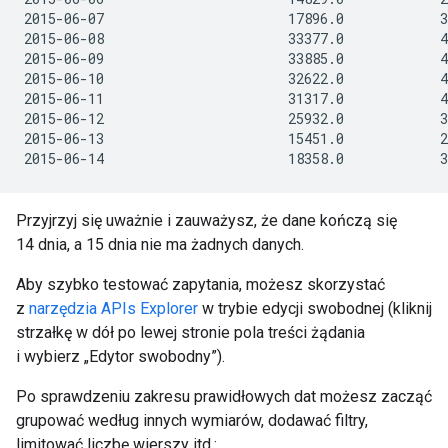
2015-06-07                       17896.0            3
2015-06-08                       33377.0            4
2015-06-09                       33885.0            4
2015-06-10                       32622.0            4
2015-06-11                       31317.0            4
2015-06-12                       25932.0            3
2015-06-13                       15451.0            2
Przyjrzyj się uważnie i zauważysz, że dane kończą się
14 dnia, a 15 dnia nie ma żadnych danych.
Aby szybko testować zapytania, możesz skorzystać
z
narzędzia APIs Explorer
w trybie edycji swobodnej (kliknij
strzałkę w dół po lewej stronie pola treści żądania
i wybierz „Edytor swobodny”).
Po sprawdzeniu zakresu prawidłowych dat możesz zacząć
grupować według innych wymiarów, dodawać filtry,
limitować liczbę wierszy itd.: