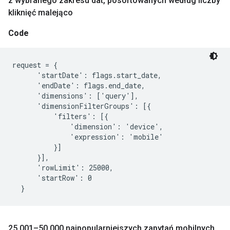
z wybranego zakresu dat
,
posortowanych według liczby
kliknięć malejąco
Code
request = {

      'startDate': flags.start_date,

      'endDate': flags.end_date,

      'dimensions': ['query'],

      'dimensionFilterGroups': [{

          'filters': [{

              'dimension': 'device',

              'expression': 'mobile'

          }]

      }],

      'rowLimit': 25000,

      'startRow': 0

25 001–50 000 najpopularniejszych zapytań mobilnych