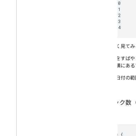
2015-06-10      
2015-06-11      
2015-06-12      
2015-06-13      
注意深く見てみ
クエリをすばや
ルドの横にある
有効な日付の範
きます。
クリック数（
コード
request = {
