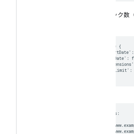
クリック数（
コード
request = {

    'startDate':
    'endDate': f
    'dimensions'
    'rowLimit': 
}
出力
Top Pages:

Keys            
https://www.exam
https://www.exam