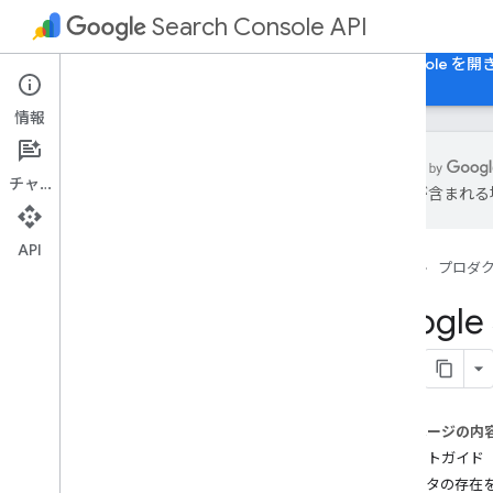
Search Console API
ホーム
ガイド
リファレンス
Search Console を
情報
チャット
は誤りが含まれる
概要
この API について
API
ホーム
プロダ
試してみる
料金
Goog
使用制限
スタート ガイド
前提条件
このページの内
クライアント ライブラリをインストー
ルする
スタートガイド
初めての Python アプリ
データの存在