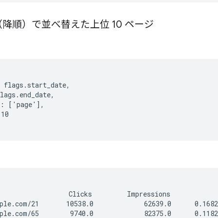
降順）で並べ替えた上位 10 ページ
 flags.start_date,

lags.end_date,

: ['page'],

10

                  Clicks         Impressions            
ple.com/21       10538.0             62639.0      0.1682
ple.com/65        9740.0             82375.0      0.1182