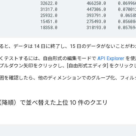
                 32622.0            466250.0     0.069966
                 31317.0            447306.0     0.070012
                 25932.0            393791.0      0.06585
                 15451.0            275493.0     0.056084
ると、データは 14 日に終了し、15 日のデータがないことが
くテストするには、自由形式の編集モードで
API Explorer
を使
プルダウン矢印をクリックし、[自由形式エディタ] をクリック
囲を確認したら、他のディメンションでのグループ化、フィル
降順）で並べ替えた上位 10 件のクエリ