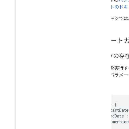
Console の
パフ
レポートのドキ
このページでは
スタート
データの存
クエリを実行す
の他のパラメー
コード
request = {

      'startDate
      'endDate':
      'dimension