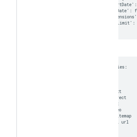
    'startDate':
    'endDate': f
    'dimensions'
    'rowLimit': 
出力
Top Queries:

Keys            
seo             
hreflang        
robots.txt      
301 redirect    
googlebot       
google seo      
google sitemap  
canonical url   