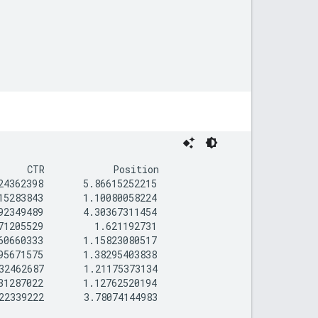
     CTR            Position

4362398       5.86615252215

5283843       1.10080058224

2349489       4.30367311454

1205529         1.621192731

0660333       1.15823080517

5671575       1.38295403838

2462687       1.21175373134

1287022       1.12762520194
