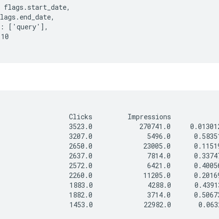
 flags.start_date,

lags.end_date,

: ['query'],

10

                  Clicks         Impressions            
                  3523.0            270741.0     0.013012
                  3207.0              5496.0      0.58351
                  2650.0             23005.0      0.11519
                  2637.0              7814.0      0.33747
                  2572.0              6421.0      0.40056
                  2260.0             11205.0      0.20169
                  1883.0              4288.0      0.43913
                  1882.0              3714.0      0.50673