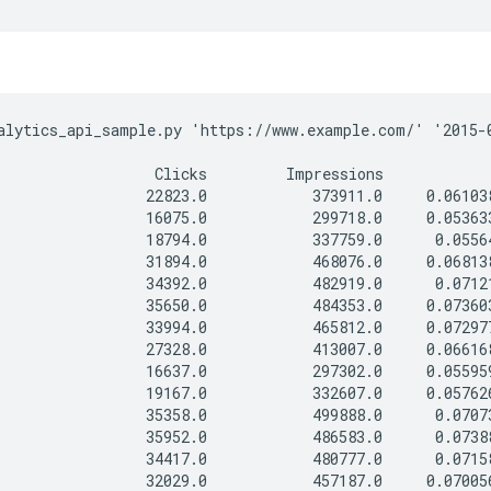
alytics_api_sample.py 'https://www.example.com/' '2015-0
                  Clicks         Impressions            
                 22823.0            373911.0     0.061038
                 16075.0            299718.0     0.053633
                 18794.0            337759.0      0.05564
                 31894.0            468076.0     0.068138
                 34392.0            482919.0      0.07121
                 35650.0            484353.0     0.073603
                 33994.0            465812.0     0.072977
                 27328.0            413007.0     0.066168
                 16637.0            297302.0     0.055959
                 19167.0            332607.0     0.057626
                 35358.0            499888.0      0.07073
                 35952.0            486583.0      0.07388
                 34417.0            480777.0      0.07158
                 32029.0            457187.0     0.070056