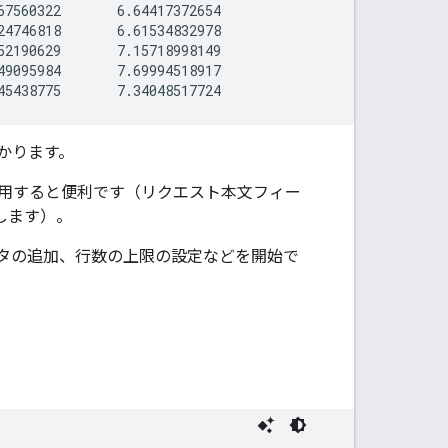
7560322       6.64417372654

4746818       6.61534832978

2190629       7.15718998149

9095984       7.69994518917

わかります。
用すると便利です（リクエスト本文フィー
します）。
タの追加、行数の上限の設定などを開始で