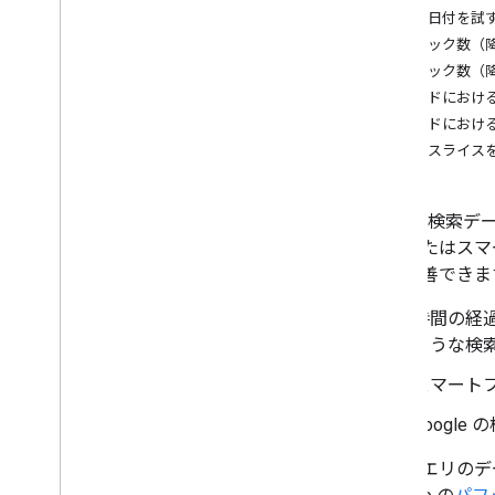
別の日付を試
高度な使用方法
クリック数（降
リクエストの承認
クリック数（降
API の使用に関するヒント
インドにおける
バッチ リクエスト
インドにおける
検索アナリティクスに対してクエリを
行のスライス
実行する
検索トラフィックをクエリする
Google 検
コンまたはスマ
スを改善できま
時間の経
ような検
スマート
Googl
検索クエリのデ