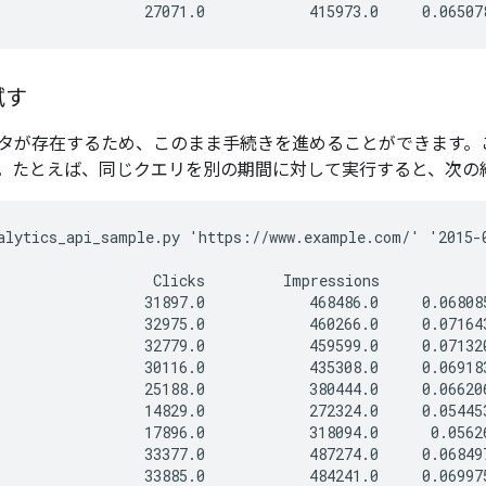
試す
タが存在するため、このまま手続きを進めることができます。
。たとえば、同じクエリを別の期間に対して実行すると、次の
alytics_api_sample.py 'https://www.example.com/' '2015-0
                  Clicks         Impressions            
                 31897.0            468486.0     0.068085
                 32975.0            460266.0     0.071643
                 32779.0            459599.0     0.071320
                 30116.0            435308.0     0.069183
                 25188.0            380444.0     0.066206
                 14829.0            272324.0     0.054453
                 17896.0            318094.0      0.05626
                 33377.0            487274.0     0.068497
                 33885.0            484241.0     0.069975