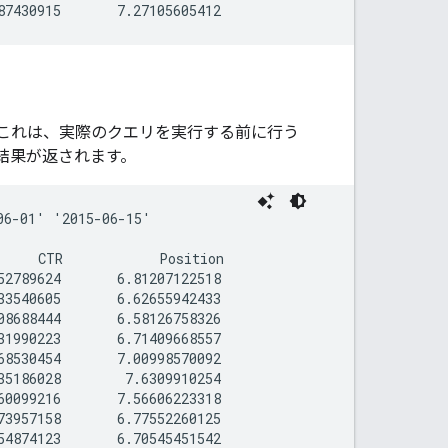
これは、実際のクエリを実行する前に行う
結果が返されます。
6-01' '2015-06-15'

     CTR            Position

2789624       6.81207122518

3540605       6.62655942433

8688444       6.58126758326

1990223       6.71409668557

8530454       7.00998570092

5186028        7.6309910254

0099216       7.56606223318

3957158       6.77552260125

4874123       6.70545451542
