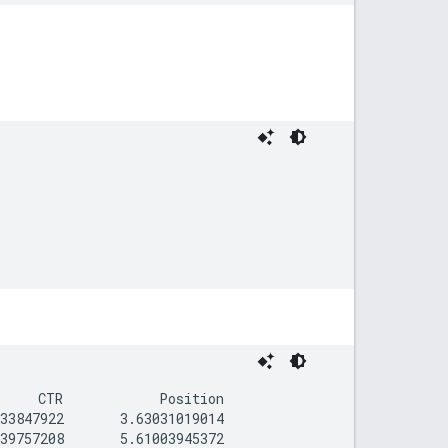
     CTR            Position

33847922       3.63031019014

39757208       5.61003945372
