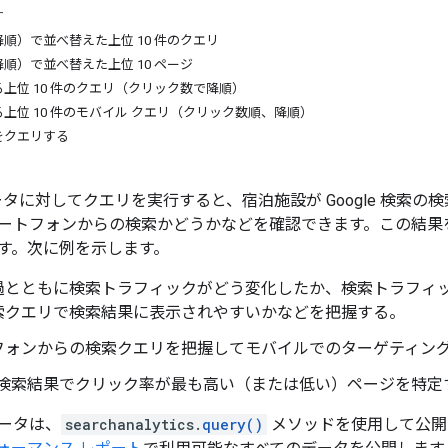
す
順）で並べ替えた上位 10 件のクエリ
順）で並べ替えた上位 10 ページ
上位 10 件のクエリ（クリック数で降順）
上位 10 件のモバイル クエリ（クリック数順、降順）
をクエリする
索データに対してクエリを実行すると、宿泊施設が Google 検
ートフォンからの検索かどうかなどを確認できます。この結果
す。次に例を示します。
過とともに検索トラフィックがどう変化したか、検索トラフィ
索クエリで検索結果に表示されやすいかなどを把握する。
フォンからの検索クエリを把握してモバイルでのターゲティン
e の検索結果でクリック率が最も高い（または低い）ページを特定
ータは、
searchanalytics.
query()
メソッドを使用して公開