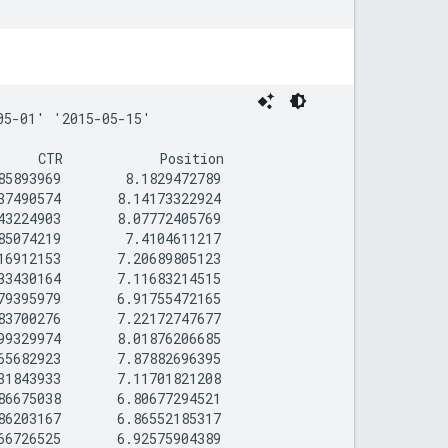
5-01' '2015-05-15'

     CTR            Position

5893969        8.1829472789

7490574       8.14173322924

3224903       8.07772405769

5074219        7.4104611217

6912153       7.20689805123

3430164       7.11683214515

9395979       6.91755472165

3700276       7.22172747677

9329974       8.01876206685

5682923       7.87882696395

1843933       7.11701821208

6675038       6.80677294521

6203167       6.86552185317

6726525       6.92575904389
