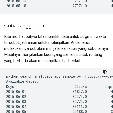
2015-05-14                       32029.0            4
Coba tanggal lain
Kita melihat bahwa kita memiliki data untuk segmen waktu
tersebut, jadi aman untuk melanjutkan. Anda harus
melakukannya sebelum menjalankan kueri yang sebenarnya.
Misalnya, menjalankan kueri yang sama ini untuk rentang
yang berbeda akan menampilkan hal berikut:
python search_analytics_api_sample.py 'https://www.e
Available dates:

Keys                              Clicks         Impr
2015-06-01                       31897.0            4
2015-06-02                       32975.0            4
2015-06-03                       32779.0            4
2015-06-04                       30116.0            4
2015-06-05                       25188.0            3