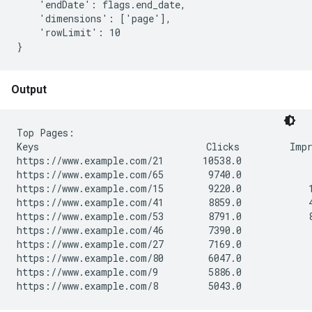
    'endDate': flags.end_date,

    'dimensions': ['page'],

    'rowLimit': 10

}
Output
Top Pages:

Keys                              Clicks         Impr
https://www.example.com/21       10538.0             
https://www.example.com/65        9740.0             
https://www.example.com/15        9220.0            1
https://www.example.com/41        8859.0            4
https://www.example.com/53        8791.0            8
https://www.example.com/46        7390.0             
https://www.example.com/27        7169.0             
https://www.example.com/80        6047.0             
https://www.example.com/9         5886.0             