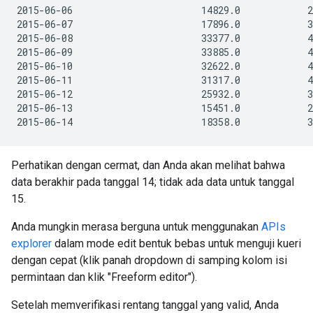
2015-06-06                       14829.0            2
2015-06-07                       17896.0            3
2015-06-08                       33377.0            4
2015-06-09                       33885.0            4
2015-06-10                       32622.0            4
2015-06-11                       31317.0            4
2015-06-12                       25932.0            3
2015-06-13                       15451.0            2
Perhatikan dengan cermat, dan Anda akan melihat bahwa
data berakhir pada tanggal 14; tidak ada data untuk tanggal
15.
Anda mungkin merasa berguna untuk menggunakan
APIs
explorer
dalam mode edit bentuk bebas untuk menguji kueri
dengan cepat (klik panah dropdown di samping kolom isi
permintaan dan klik "Freeform editor").
Setelah memverifikasi rentang tanggal yang valid, Anda