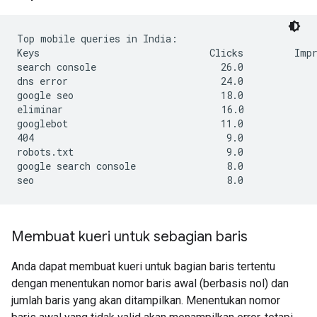
Top mobile queries in India:

Keys                              Clicks         Impr
search console                      26.0             
dns error                           24.0             
google seo                          18.0             
eliminar                            16.0             
googlebot                           11.0             
404                                  9.0             
robots.txt                           9.0             
google search console                8.0             
seo                                  8.0             
Membuat kueri untuk sebagian baris
Anda dapat membuat kueri untuk bagian baris tertentu
dengan menentukan nomor baris awal (berbasis nol) dan
jumlah baris yang akan ditampilkan. Menentukan nomor