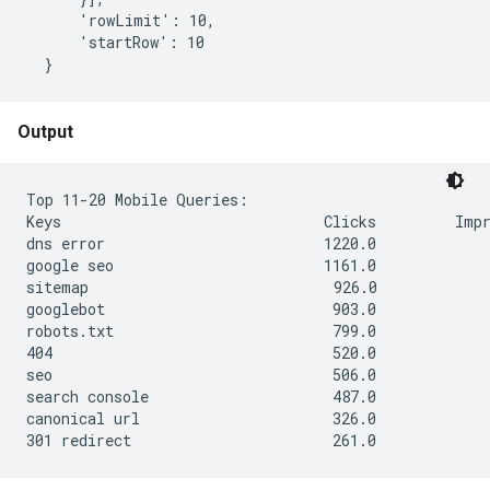
      'rowLimit': 10,

      'startRow': 10

Output
Top 11-20 Mobile Queries:

Keys                              Clicks         Impr
dns error                         1220.0             
google seo                        1161.0             
sitemap                            926.0             
googlebot                          903.0             
robots.txt                         799.0             
404                                520.0             
seo                                506.0             
search console                     487.0             
canonical url                      326.0             