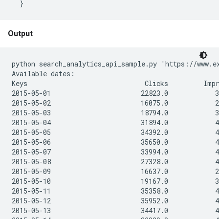
Output
python search_analytics_api_sample.py 'https://www.e
Available dates:

Keys                              Clicks         Impr
2015-05-01                       22823.0            3
2015-05-02                       16075.0            2
2015-05-03                       18794.0            3
2015-05-04                       31894.0            4
2015-05-05                       34392.0            4
2015-05-06                       35650.0            4
2015-05-07                       33994.0            4
2015-05-08                       27328.0            4
2015-05-09                       16637.0            2
2015-05-10                       19167.0            3
2015-05-11                       35358.0            4
2015-05-12                       35952.0            4
2015-05-13                       34417.0            4