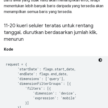
baris awal yang tidak valid akan menampilkan error, tetapi
menentukan lebih banyak baris daripada yang tersedia akan
menampilkan semua baris yang tersedia.
11-20 kueri seluler teratas untuk rentang
tanggal
,
diurutkan berdasarkan jumlah klik
,
menurun
Kode
request = {

      'startDate': flags.start_date,

      'endDate': flags.end_date,

      'dimensions': ['query'],

      'dimensionFilterGroups': [{

          'filters': [{

              'dimension': 'device',

              'expression': 'mobile'

          }]

      }],
