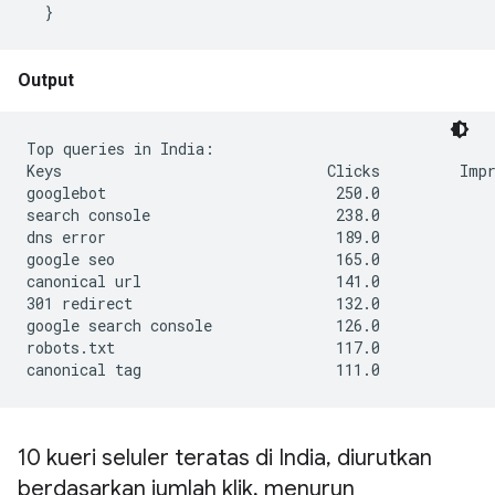
  }
Output
Top queries in India:

Keys                              Clicks         Impr
googlebot                          250.0             
search console                     238.0             
dns error                          189.0             
google seo                         165.0             
canonical url                      141.0             
301 redirect                       132.0             
google search console              126.0             
robots.txt                         117.0             
canonical tag                      111.0             
10 kueri seluler teratas di India
,
diurutkan
berdasarkan jumlah klik
,
menurun