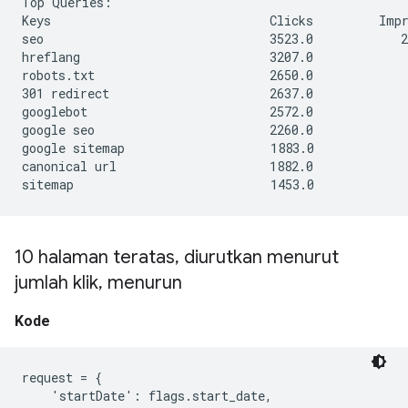
Top Queries:

Keys                              Clicks         Impr
seo                               3523.0            2
hreflang                          3207.0             
robots.txt                        2650.0             
301 redirect                      2637.0             
googlebot                         2572.0             
google seo                        2260.0             
google sitemap                    1883.0             
canonical url                     1882.0             
10 halaman teratas
,
diurutkan menurut
jumlah klik
,
menurun
Kode
request = {

    'startDate': flags.start_date,
