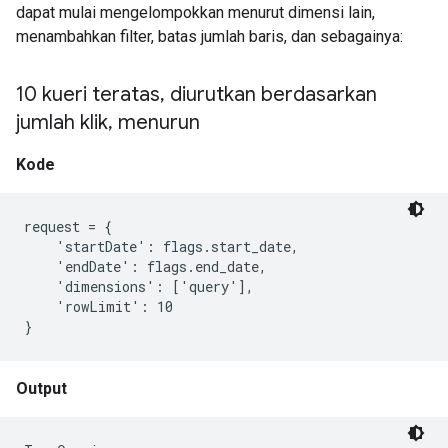
dapat mulai mengelompokkan menurut dimensi lain,
menambahkan filter, batas jumlah baris, dan sebagainya:
10 kueri teratas
,
diurutkan berdasarkan
jumlah klik
,
menurun
Kode
request = {

    'startDate': flags.start_date,

    'endDate': flags.end_date,

    'dimensions': ['query'],

    'rowLimit': 10

Output