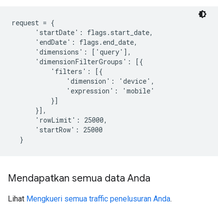
request = {

      'startDate': flags.start_date,

      'endDate': flags.end_date,

      'dimensions': ['query'],

      'dimensionFilterGroups': [{

          'filters': [{

              'dimension': 'device',

              'expression': 'mobile'

          }]

      }],

      'rowLimit': 25000,

      'startRow': 25000

  }
Mendapatkan semua data Anda
Lihat
Mengkueri semua traffic penelusuran Anda
.