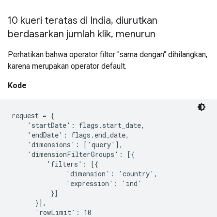
10 kueri teratas di India
,
diurutkan
berdasarkan jumlah klik
,
menurun
Perhatikan bahwa operator filter "sama dengan" dihilangkan,
karena merupakan operator default.
Kode
request = {

    'startDate': flags.start_date,

    'endDate': flags.end_date,

    'dimensions': ['query'],

    'dimensionFilterGroups': [{

         'filters': [{

              'dimension': 'country',

              'expression': 'ind'

          }]

      }],

      'rowLimit': 10
