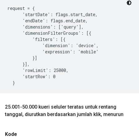
request = {

      'startDate': flags.start_date,

      'endDate': flags.end_date,

      'dimensions': ['query'],

      'dimensionFilterGroups': [{

          'filters': [{

              'dimension': 'device',

              'expression': 'mobile'

          }]

      }],

      'rowLimit': 25000,

      'startRow': 0

25
.
001-50
.
000 kueri seluler teratas untuk rentang
tanggal
,
diurutkan berdasarkan jumlah klik
,
menurun
Kode