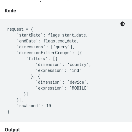
Kode
request = {

    'startDate': flags.start_date,

    'endDate': flags.end_date,

    'dimensions': ['query'],

    'dimensionFilterGroups': [{

        'filters': [{

            'dimension': 'country',

            'expression': 'ind'

          }, {

            'dimension': 'device',

            'expression': 'MOBILE'

       }]

    }],

    'rowLimit': 10

Output