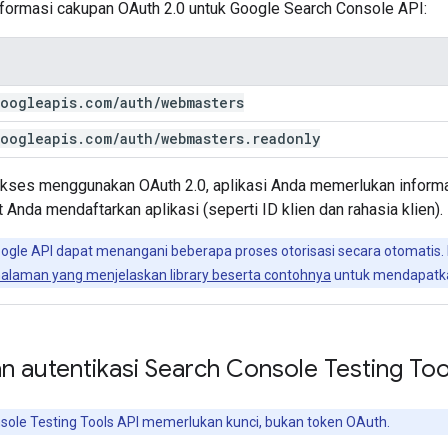
informasi cakupan OAuth 2.0 untuk Google Search Console API:
oogleapis
.
com
/
auth
/
webmasters
oogleapis
.
com
/
auth
/
webmasters
.
readonly
kses menggunakan OAuth 2.0, aplikasi Anda memerlukan informas
 Anda mendaftarkan aplikasi (seperti ID klien dan rahasia klien).
oogle API dapat menangani beberapa proses otorisasi secara otomatis. L
alaman yang menjelaskan library beserta contohnya
untuk mendapatkan
n autentikasi Search Console Testing To
ole Testing Tools API memerlukan kunci, bukan token OAuth.