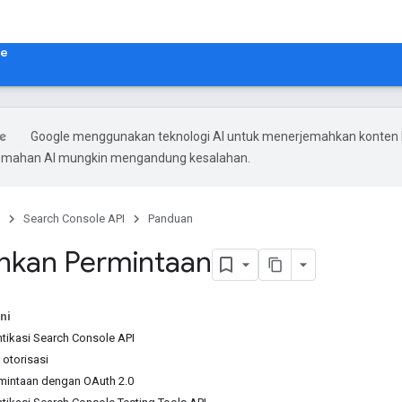
le
Google menggunakan teknologi AI untuk menerjemahkan konten
rjemahan AI mungkin mengandung kesalahan.
Search Console API
Panduan
nkan Permintaan
ni
ntikasi Search Console API
 otorisasi
mintaan dengan OAuth 2.0