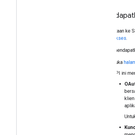
Mendapatk
Permintaan ke Se
token akses
.
Untuk mendapatk
Buka
hala
API ini me
OAut
bers
klie
aplik
Untu
Kunc
meng