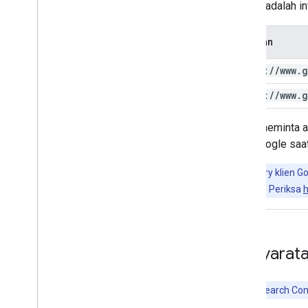
Berikut adalah 
Cakupan
https:
/
/
www
.
g
https:
/
/
www
.
g
Untuk meminta a
oleh Google saat
Tips:
Library klien G
pemrograman. Periksa
h
Persyarata
Catatan:
Search Cons