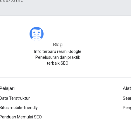
024-07-23 UTC.
Blog
Info terbaru resmi Google
Penelusuran dan praktik
terbaik SEO
Pelajari
Ala
Data Terstruktur
Sea
Situs mobile-friendly
Peng
Panduan Memulai SEO