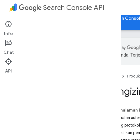
Search Console API
Beranda
Panduan
Referensi
Buka Search Conso
Info
Chat
pilihan Anda. Te
Ikhtisar
Tentang API
API
Beranda
Produk
Cobalah!
Harga
Mengizi
Batas Penggunaan
Mulai
Pada halaman i
Prasyarat
Persyaratan aute
Menginstal Library Klien
Tentang protokol
Aplikasi Python pertama Anda
Mengizinkan per