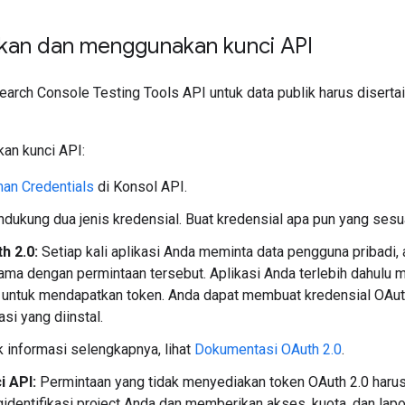
an dan menggunakan kunci API
arch Console Testing Tools API untuk data publik harus diserta
an kunci API:
man Credentials
di Konsol API.
ndukung dua jenis kredensial. Buat kredensial apa pun yang sesua
h 2.0:
Setiap kali aplikasi Anda meminta data pengguna pribadi,
ama dengan permintaan tersebut. Aplikasi Anda terlebih dahulu me
n untuk mendapatkan token. Anda dapat membuat kredensial OAuth 
asi yang diinstal.
k informasi selengkapnya, lihat
Dokumentasi OAuth 2.0
.
i API:
Permintaan yang tidak menyediakan token OAuth 2.0 harus
identifikasi project Anda dan memberikan akses, kuota, dan lapo