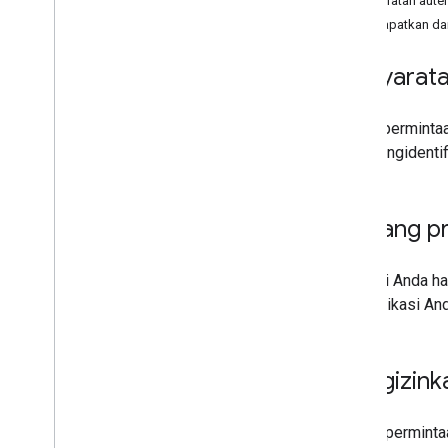
Persyaratan aute
Lebih dari Dasar-Dasar
Mendapatkan da
Mengizinkan Permintaan
Tips penggunaan API
Persyarata
Permintaan Serempak
Mengkueri analisis penelusuran
Setiap permintaa
Mengkueri traffic penelusuran
juga mengidentif
Tentang pr
Aplikasi Anda 
Jika aplikasi A
Mengizink
Semua permintaa