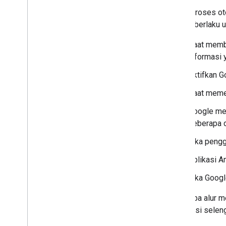
Detail proses ot
berikut berlaku 
Saat memb
informasi y
Aktifkan G
Saat meme
Google me
beberapa d
Jika peng
Aplikasi 
Jika Googl
Beberapa alur m
Informasi seleng