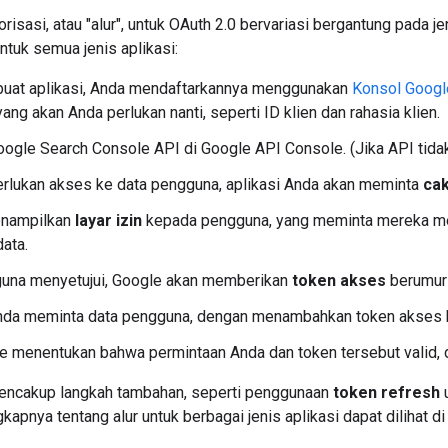
orisasi, atau "alur", untuk OAuth 2.0 bervariasi bergantung pada 
untuk semua jenis aplikasi:
uat aplikasi, Anda mendaftarkannya menggunakan
Konsol Googl
ang akan Anda perlukan nanti, seperti ID klien dan rahasia klien.
oogle Search Console API di Google API Console. (Jika API tidak 
rlukan akses ke data pengguna, aplikasi Anda akan meminta
ca
nampilkan
layar izin
kepada pengguna, yang meminta mereka men
ata.
guna menyetujui, Google akan memberikan
token akses
berumur 
Anda meminta data pengguna, dengan menambahkan token akses 
e menentukan bahwa permintaan Anda dan token tersebut valid, d
encakup langkah tambahan, seperti penggunaan
token refresh
u
kapnya tentang alur untuk berbagai jenis aplikasi dapat dilihat d