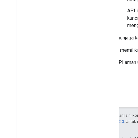
API 
kunc
meng
Untuk menjaga k
Setelah memilik
Kunci API aman 
Kecuali dinyatakan lain, k
Lisensi Apache 2.0
. Untuk
afiliasinya.