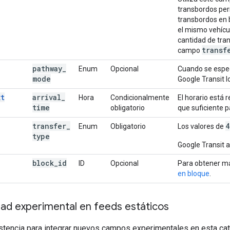
transbordos perm
transbordos en 
el mismo vehícul
cantidad de tran
transf
campo
pathway
_
Enum
Opcional
Cuando se espe
mode
Google Transit 
xt
arrival
_
Hora
Condicionalmente
El horario está 
time
obligatorio
que suficiente pa
transfer
_
4
Enum
Obligatorio
Los valores de
type
Google Transit 
block
_
id
ID
Opcional
Para obtener má
en bloque
.
dad experimental en feeds estáticos
istencia para integrar nuevos campos experimentales en esta ca