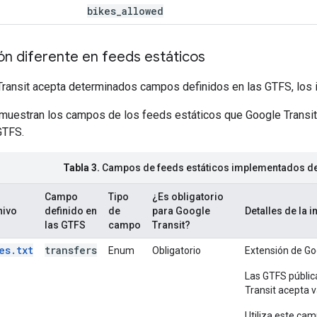
bikes
_
allowed
ón diferente en feeds estáticos
ransit acepta determinados campos definidos en las GTFS, los i
e muestran los campos de los feeds estáticos que Google Transi
GTFS.
Tabla 3.
Campos de feeds estáticos implementados de
Campo
Tipo
¿Es obligatorio
hivo
definido en
de
para Google
Detalles de la 
las GTFS
campo
Transit?
es.txt
transfers
Enum
Obligatorio
Extensión de Goo
Las GTFS pública
Transit acepta 
Utiliza este ca