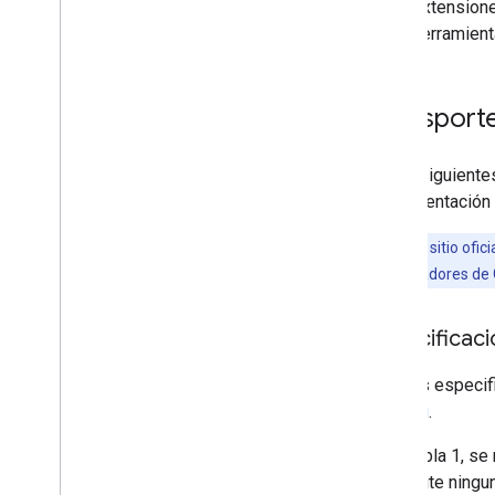
extensione
herramient
Transporte
En las siguiente
implementación 
Nota:
En el sitio ofic
para desarrolladores de G
Especificaci
Algunas especifi
gtfs.org
.
En la tabla 1, s
no admite ningu