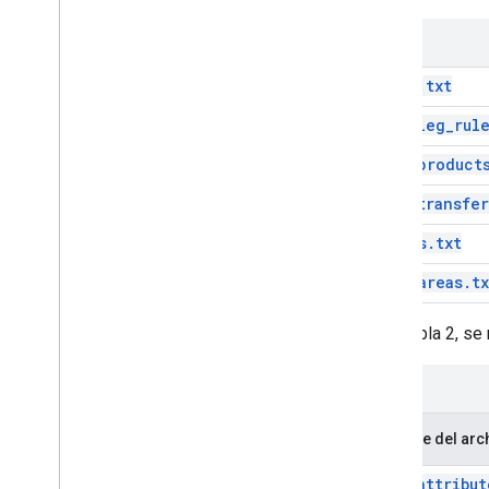
areas.txt
fare_leg_rule
fare_product
fare_transfer
levels.txt
stop_areas.tx
En la tabla 2, s
Nombre del arc
fare_attribut