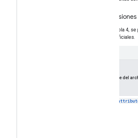
Extensiones
En la tabla 4, s
GTFS oficiales.
Nombre del arc
fare_attribut