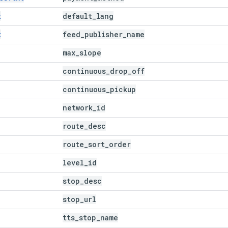
t
default
_
lang
t
feed
_
publisher
_
name
max
_
slope
continuous
_
drop
_
off
continuous
_
pickup
network
_
id
route
_
desc
route
_
sort
_
order
level
_
id
stop
_
desc
stop
_
url
tts
_
stop
_
name