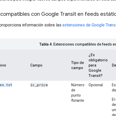
 compatibles con Google Transit en feeds estáti
e proporciona información sobre las
extensiones de Google Transi
Tabla 4.
Extensiones compatibles de feeds es
¿Es
obligatorio
Tipo de
hivo
Campo
para
De
campo
Google
Transit?
es.txt
ic
_
price
Número
Opcional
Es
de
di
punto
El
flotante
de
un
de