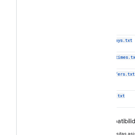
pathways.txt
stop_times.t
transfers.txt
trips.txt
Compatibili
Si necesitas as