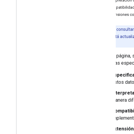
Interpretación 
GTFS
Compatibilidad
Extensiones de venta de boletos de
Extensiones co
Google Transit
Glosario de terminología de Google
Static Transit
Nota:
Para consultar 
Esta página está actuali
compatibles.
En esta página, 
de dichas especi
Especific
estos dato
Interpret
manera dif
Compatibi
implement
Extensión