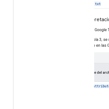
trips.txt
Interpretaci
Aunque Google T
En la tabla 3, s
descrito en las 
Nombre del arc
fare_attribut