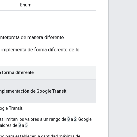
Enum
nterpreta de manera diferente.
t implementa de forma diferente de lo
 forma diferente
implementación de Google Transit
gle Transit.
0
2
s limitan los valores a un rango de
a
. Google
0
5
valores de
a
.
mpo para establecer la cantidad máxima de