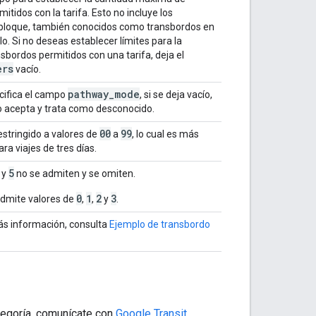
itidos con la tarifa. Esto no incluye los
bloque, también conocidos como transbordos en
o. Si no deseas establecer límites para la
sbordos permitidos con una tarifa, deja el
ers
vacío.
pathway
_
mode
cifica el campo
, si se deja vacío,
lo acepta y trata como desconocido.
00
99
restringido a valores de
a
, lo cual es más
ra viajes de tres días.
5
y
no se admiten y se omiten.
0
1
2
3
admite valores de
,
,
y
.
s información, consulta
Ejemplo de transbordo
tegoría, comunícate con
Google Transit
.