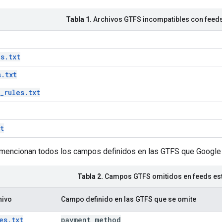
Tabla 1.
Archivos GTFS incompatibles con feeds
s.txt
s.txt
_rules.txt
t
e mencionan todos los campos definidos en las GTFS que Google 
Tabla 2.
Campos GTFS omitidos en feeds est
hivo
Campo definido en las GTFS que se omite
es.txt
payment
_
method