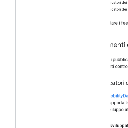
Verificatori de
Verificatori de
Per testare i fe
Strumenti 
Prima di pubblica
strumenti control
Verificatori 
MobilityDa
supporta la
sviluppo at
Per gli sviluppa