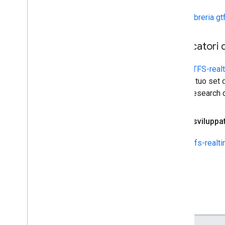
Libreria gt
Verificatori
GTFS-realt
al tuo set 
Research d
Per gli sviluppa
gtfs-realti