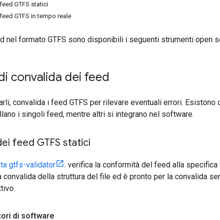
i feed GTFS statici
i feed GTFS in tempo reale
ed nel formato GTFS sono disponibili i seguenti strumenti open s
di convalida dei feed
rli, convalida i feed GTFS per rilevare eventuali errori. Esistono 
lano i singoli feed, mentre altri si integrano nel software.
dei feed GTFS statici
ta gtfs-validator
: verifica la conformità del feed alla specific
 convalida della struttura del file ed è pronto per la convalida 
tivo.
tori di software