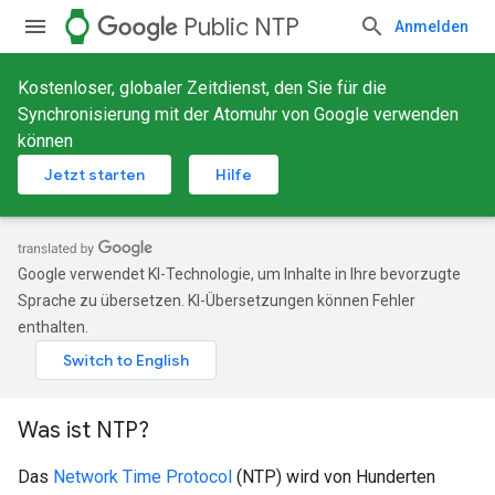
watch
Public NTP
Anmelden
Kostenloser, globaler Zeitdienst, den Sie für die
Synchronisierung mit der Atomuhr von Google verwenden
können
Jetzt starten
Hilfe
Google verwendet KI-Technologie, um Inhalte in Ihre bevorzugte
Sprache zu übersetzen. KI-Übersetzungen können Fehler
enthalten.
Was ist NTP?
Das
Network Time Protocol
(NTP) wird von Hunderten