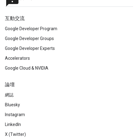
announcement
互動交流
Google Developer Program
Google Developer Groups
Google Developer Experts
Accelerators
Google Cloud & NVIDIA
論壇
網誌
Bluesky
Instagram
LinkedIn
X (Twitter)