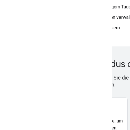
Vorbereitung auf eigene Daten mit serverseitigem Tag
Tag Manager-Konten und Nutzerberechtigungen verwal
Container-Sicherheit von Tag Manager verbessern
Mit dem Einwilligungsmodus d
Mit der Consent Mode API von Google können Sie die
gleichzeitig die bestmögliche Analyse erhalten.
Websites
Sie benötigen ein Cookie-Banner auf Ihrer Website, um
die Optionen für die Nutzereinwilligung zu erfassen.