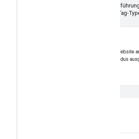
Tag Manager unterstützt Maßnahmen zur Ausführung v
Außerdem können Sie einschränken, welche Tag-Type
Richtlinien zur Inhaltssicherheit
Wenn Sie eine Content Security Policy auf Ihrer Website
zulassen, dass Tag Manager und der Vorschaumodus ausg
Jetzt starten
Kontoverwaltung