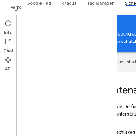
Google-Tag
gtag.js
Tag Manager
Siche
Tags
Security & Privacy
Info
Hier erfahren Sie, wie Sie eine sichere Tagging-Umgebung au
Konzepte und Best Practices
Leitfäden
Datenschut
Chat
Google verwendet KI-Technologie, um Inhalt
API
Hub für Sicherheit und Daten
Der Sicherheits- und Datenschutz-Hub ist der zentrale Ort für
Datenschutzfunktionen, die in Google Tag Manager unterstüt
Informationen zu folgenden Themen:
Nutzeroptionen mit dem Einwilligungsmodus schützen