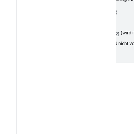
Spezialisten in der
Partnergalerie
anzeigen
Tag Manager-Hilfeforum
Tag Manager-Community auf Stack Overflow
(wird 
Stack Overflow-Community für gtag.js
(wird nicht v
Engagieren
Google Developer Program