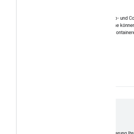
Nutzer und Berechtigungen
Mit Tag Manager können Sie den Zugriff auf Konto- und C
Nutzer delegieren. Berechtigungen auf Kontoebene können 
„Nutzer“ festgelegt werden. Berechtigungen auf Containe
detaillierteren Zugriff.
Jetzt starten
Supportoptionen
Wenn Sie weitere Unterstützung bei der Implementierung Ihr