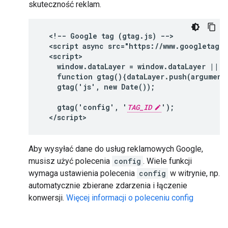
skuteczność reklam.
<!-- Google tag (gtag.js) -->

  <script async src="https://www.googletagm
  <script>

    window.dataLayer = window.dataLayer || []
    function gtag(){dataLayer.push(arguments
    gtag('js', new Date());

    gtag('config', '
TAG_ID
');

  </script>
Aby wysyłać dane do usług reklamowych Google,
musisz użyć polecenia
config
. Wiele funkcji
wymaga ustawienia polecenia
config
w witrynie, np.
automatycznie zbierane zdarzenia i łączenie
konwersji.
Więcej informacji o poleceniu config