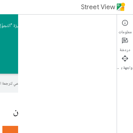
Street View
اصطحِب مستخدمي تطبيقك إلى أي مكان في العالم باستخدام ميزة "التجوّل 
معلومات
دردشة
الصفحة الرئيسية
الأدلة
واجهة برمجة التطبيقات
تستخدم Google تكنولوجيا الذكاء الاصطناعي لترجمة المحتوى إلى لغتك المفضّلة، وقد تتضمّن بعض الأخطاء.
إتاحة محتوى عالمي للمستخدمين