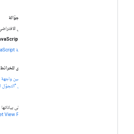
واجهات برمجة تطبيقات التجوّل الافتراضي للأجهزة الجوّالة
اجذب الأشخاص إلى أماكن جديدة باستخدام ميزة "التجوّل الافتراض
ميزة "التجوّل الافتراضي" في واجهة برمجة تطبيقات JavaScript للخرائط
استخدِم Google Maps API على الويب باعتبارها
مكتبة JavaScript
Maps JavaScript API.
التجوّل الافتراضي في واجهات برمجة التطبيقات الأخرى للخرائط
يمكنك تضمين الصور البانورامية التفاعلية باستخدام
تضمين واجهة ب
صورة ثابتة باستخدام
واجهة برمجة التطبيقات للصور في "التجوّل ا
واجهة برمجة تطبيقات النشر في التجوّل الافتراضي
انشر صورًا بزاوية 360 على "خرائط Google"، 
والاتجاه وإمكانية الاتصال، وذلك باستخدام
et View Publish API