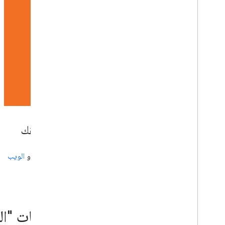
الاطّلاع على محتوى "استكشاف" من تطبيقك
ويمكنك إضافة التجوّل الافتراضي إلى تطبيق
Android
أو
iOS
أو
الويب
والسماح للمستخدمين باستكشاف العالم من حولهم.
المزيد من واجهات برمجة تطبيقات "ال