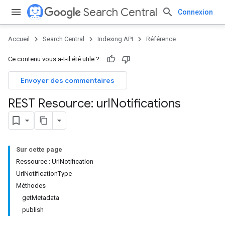
Search Central
Connexion
Accueil
Search Central
Indexing API
Référence
Ce contenu vous a-t-il été utile ?
Envoyer des commentaires
REST Resource: url
Notifications
Sur cette page
Ressource : UrlNotification
UrlNotificationType
Méthodes
getMetadata
publish