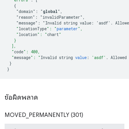
   {
    "domain": "
global
",
    "reason": "invalidParameter",
    "message": "Invalid string value: 'asdf'. Allowe
    "
locationType
": "
parameter
",
    "
location
": "
chart
"
   }
  ],
  "
code
": 400,
  "
message
": "
Invalid
string
value
:
'asdf'
.
Allowed
}
}
ข้อผิดพลาด
MOVED
_
PERMANENTLY (301)