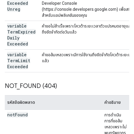
Exceeded
Developer Console
Unreg
(https://console.developers.google.com) เพื่อสร้าง
สำหรับแอปพลิเคชันของคุณ
variable
คำขอไม่สำเร็จเพราะโควต้าระยะเวลาตัวแปรหมดอายุและม
Term
Expired
ถึงขีดจำกัดต่อวันแล้ว
Daily
Exceeded
variable
คำขอล้มเหลวเพราะมีการใช้งานถึงขีดจำกัดโควต้าระยะเว
Term
Limit
แล้ว
Exceeded
NOT
_
FOUND (404)
รหัสข้อผิดพลาด
คำอธิบาย
not
Found
การดำเนิน
การที่ขอล้ม
เหลวเพราะไม่
พบทรัพยากร