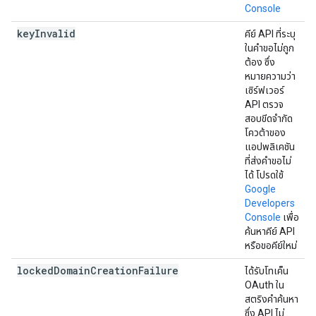
Console
key
Invalid
คีย์ API ที่ระบุ
ในคำขอไม่ถูก
ต้อง ซึ่ง
หมายความว่า
เซิร์ฟเวอร์
API ตรวจ
สอบขีดจำกัด
โควต้าของ
แอปพลิเคชัน
ที่ส่งคำขอไม่
ได้ โปรดใช้
Google
Developers
Console
เพื่อ
ค้นหาคีย์ API
หรือขอคีย์ใหม่
locked
Domain
Creation
Failure
ได้รับโทเค็น
OAuth ใน
สตริงคำค้นหา
ซึ่ง API ไม่