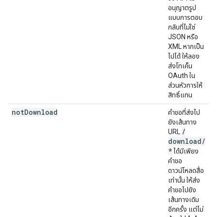
อนุญาตรูป
แบบการตอบ
กลับที่ไม่ใช่
JSON หรือ
XML หากเป็น
ไปได้ ให้ลอง
ส่งโทเค็น
OAuth ใน
ส่วนหัวการให้
สิทธิ์แทน
not
Download
คำขอที่ส่งไป
ยังเส้นทาง
/
URL
download
/
*
ได้มีเพียง
คำขอ
ดาวน์โหลดสื่อ
เท่านั้น ให้ส่ง
คำขอไปยัง
เส้นทางเดิม
อีกครั้ง แต่ไม่