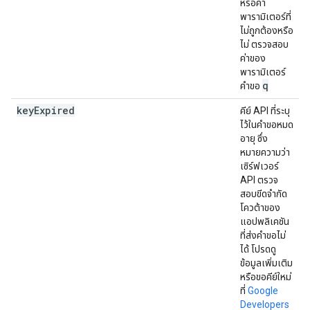
หรือค่า
พารามิเตอร์ที่
ไม่ถูกต้องหรือ
ไม่ ตรวจสอบ
ค่าของ
พารามิเตอร์
q
คำขอ
key
Expired
คีย์ API ที่ระบุ
ไว้ในคำขอหมด
อายุ ซึ่ง
หมายความว่า
เซิร์ฟเวอร์
API ตรวจ
สอบขีดจำกัด
โควต้าของ
แอปพลิเคชัน
ที่ส่งคำขอไม่
ได้ โปรดดู
ข้อมูลเพิ่มเติม
หรือขอคีย์ใหม่
ที่
Google
Developers