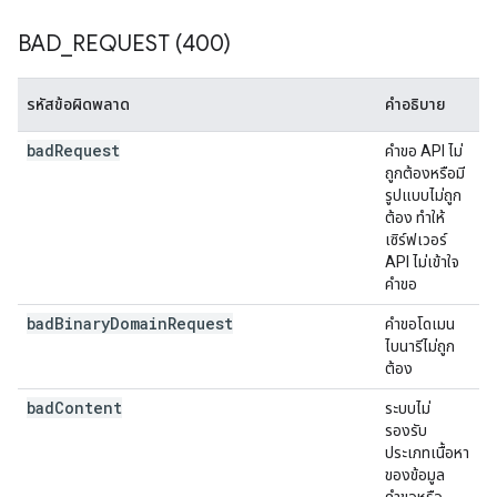
BAD
_
REQUEST (400)
รหัสข้อผิดพลาด
คำอธิบาย
bad
Request
คำขอ API ไม่
ถูกต้องหรือมี
รูปแบบไม่ถูก
ต้อง ทำให้
เซิร์ฟเวอร์
API ไม่เข้าใจ
คำขอ
bad
Binary
Domain
Request
คำขอโดเมน
ไบนารีไม่ถูก
ต้อง
bad
Content
ระบบไม่
รองรับ
ประเภทเนื้อหา
ของข้อมูล