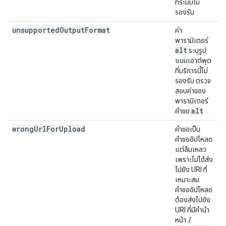
ที่ระบบไม่
รองรับ
unsupported
Output
Format
ค่า
พารามิเตอร์
alt
ระบุรูป
แบบเอาต์พุต
ที่บริการนี้ไม่
รองรับ ตรวจ
สอบค่าของ
พารามิเตอร์
alt
คำขอ
wrong
Url
For
Upload
คำขอเป็น
คำขออัปโหลด
แต่ล้มเหลว
เพราะไม่ได้ส่ง
ไปยัง URI ที่
เหมาะสม
คำขออัปโหลด
ต้องส่งไปยัง
URI ที่มีคำนำ
/
หน้า