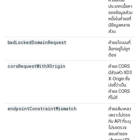
คำขอหรือ
ประเภทเนื้อหา
ของข้อมูลส่วน
หนึ่งในคำขอที่
มีข้อมูลหลาย
ส่วน
bad
Locked
Domain
Request
คำขอโดเมนที่
ล็อกอยู่ไม่ถูก
ต้อง
cors
Request
With
XOrigin
คำขอ CORS
มีส่วนหัว XD3
X-Origin ซึ่ง
บ่งชี้ว่าเป็น
คำขอ CORS
ที่ไม่ดี
endpoint
Constraint
Mismatch
คำขอล้มเหลว
เพราะไม่ตรง
กับ API ที่ระบุ
โปรดตรวจ
สอบค่าของ