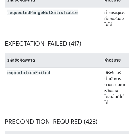
รหัสข้อผิดพลาด
คำอธิบาย
requested
Range
Not
Satisfiable
คำขอระบุช่วง
ที่ตอบสนอง
ไม่ได้
EXPECTATION
_
FAILED (417)
รหัสข้อผิดพลาด
คำอธิบาย
expectation
Failed
เซิร์ฟเวอร์
ดำเนินการ
ตามความคาด
หวังของ
ไคลเอ็นต์ไม่
ได้
PRECONDITION
_
REQUIRED (428)