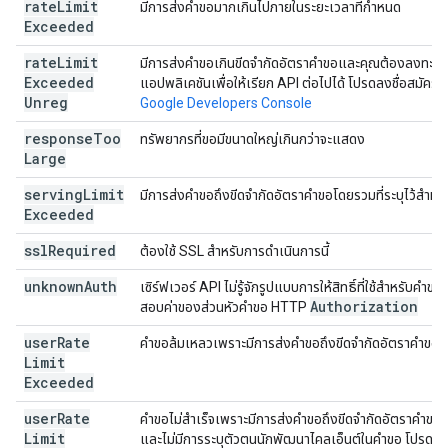
rate
Limit
มีการส่งคำขอมากเกินไปภายในระยะเวลาที่กำหนด
Exceeded
rate
Limit
มีการส่งคำขอเกินขีดจำกัดอัตราคำขอและคุณต้องลงทะเบ
Exceeded
แอปพลิเคชันเพื่อให้เรียก API ต่อไปได้ โปรดลงชื่อสมัครใช
Unreg
Google Developers Console
response
Too
ทรัพยากรที่ขอมีขนาดใหญ่เกินกว่าจะแสดง
Large
serving
Limit
มีการส่งคำขอถึงขีดจำกัดอัตราคำขอโดยรวมที่ระบุไว้สำหรั
Exceeded
ssl
Required
ต้องใช้ SSL สำหรับการดำเนินการนี้
unknown
Auth
เซิร์ฟเวอร์ API ไม่รู้จักรูปแบบการให้สิทธิ์ที่ใช้สำหรับคำ
Authorization
สอบค่าของส่วนหัวคำขอ HTTP
user
Rate
คำขอล้มเหลวเพราะมีการส่งคำขอถึงขีดจำกัดอัตราคำขอต่อผ
Limit
Exceeded
user
Rate
คำขอไม่สำเร็จเพราะมีการส่งคำขอถึงขีดจำกัดอัตราคำขอต่อ
Limit
และไม่มีการระบุตัวตนนักพัฒนาไคลเอ็นต์ในคำขอ โปรดใช