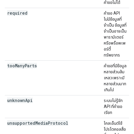
คำขอไม่ได้
required
คำขอ API
ไม่มีข้อมูลที่
จำเป็น ข้อมูลที่
จำเป็นอาจเป็น
พารามิเตอร์
หรือพร็อพเพ
อร์ตี้
ทรัพยากร
too
Many
Parts
คำขอที่มีข้อมูล
หลายส่วนล้ม
เหลวเพราะมี
หลายส่วนมาก
เกินไป
unknown
Api
ระบบไม่รู้จัก
API ที่คำขอ
เรียก
unsupported
Media
Protocol
ไคลเอ็นต์ใช้
โปรโตคอลสื่อ