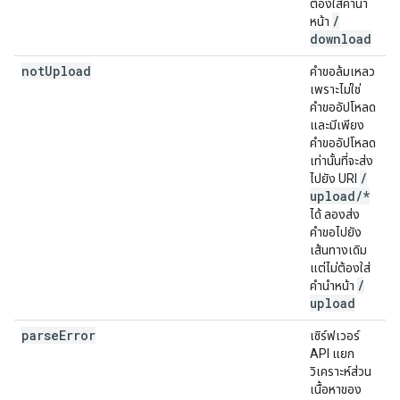
ต้องใส่คำนำ
/
หน้า
download
not
Upload
คำขอล้มเหลว
เพราะไม่ใช่
คำขออัปโหลด
และมีเพียง
คำขออัปโหลด
เท่านั้นที่จะส่ง
/
ไปยัง URI
upload
/
*
ได้ ลองส่ง
คำขอไปยัง
เส้นทางเดิม
แต่ไม่ต้องใส่
/
คำนำหน้า
upload
parse
Error
เซิร์ฟเวอร์
API แยก
วิเคราะห์ส่วน
เนื้อหาของ