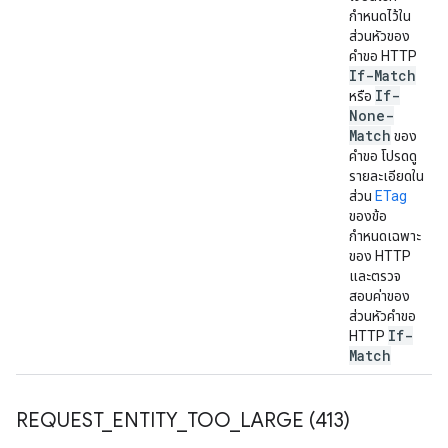
กำหนดไว้ใน
ส่วนหัวของ
คำขอ HTTP
If-Match
If-
หรือ
None-
Match
ของ
คำขอ โปรดดู
รายละเอียดใน
ส่วน
ETag
ของข้อ
กำหนดเฉพาะ
ของ HTTP
และตรวจ
สอบค่าของ
ส่วนหัวคำขอ
If-
HTTP
Match
REQUEST
_
ENTITY
_
TOO
_
LARGE (413)