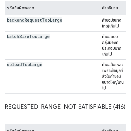
รหัสข้อผิดพลาด
คำอธิบาย
backend
Request
Too
Large
คำขอมีขนาด
ใหญ่เกินไป
batch
Size
Too
Large
คำขอแบบ
กลุ่มมีองค์
ประกอบมาก
เกินไป
upload
Too
Large
คำขอล้มเหลว
เพราะข้อมูลที่
ส่งในคำขอมี
ขนาดใหญ่เกิน
ไป
REQUESTED
_
RANGE
_
NOT
_
SATISFIABLE (416)