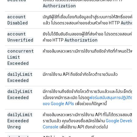
Authorization
account
บัญชีผู้ใช้ที่เชื่อมโยงกับข้อมูลเข้าสู่ระบบการให้สิทธิ์ของคำข
Disabled
Author
แล้ว โปรดตรวจสอบค่าของส่วนหัวคำขอ HTTP
account
ยังไม่ได้ยืนยันอีเมลของผู้ใช้ที่ส่งคำขอ โปรดตรวจสอบค่าข
Unverified
Authorization
คำขอ HTTP
concurrent
คำขอล้มเหลวเพราะมีการใช้งานถึงขีดจำกัดที่กำหนดไว้พร้
Limit
Exceeded
daily
Limit
มีการใช้งาน API ถึงขีดจำกัดโควต้ารายวันแล้ว
Exceeded
daily
Limit
มีการใช้งานถึงขีดจำกัดโควต้ารายวันแล้วและโปรเจ็กต์ถูก
Exceeded
เนื่องจากมีการละเมิด โปรดดู
ฟอร์มสนับสนุนการปฏิบัติตา
ของ Google APIs
เพื่อช่วยแก้ปัญหานี้
daily
Limit
คำขอล้มเหลวเพราะมีการใช้งาน API ที่ไม่ได้ตรวจสอบสิทธิ์
Exceeded
รายวันแล้ว คุณต้องลงชื่อสมัครใช้ผ่าน
Google Develop
Unreg
Console
เพื่อใช้งาน API ดังกล่าวต่อไป