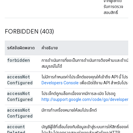
จากผู้ใช้ที่ได้
รับการตรวจ
สอบสิทธิ์
FORBIDDEN (403)
รหัสข้อผิดพลาด
คำอธิบาย
forbidden
การดำเนินการที่ขอเป็นการดำเนินการต้องห้ามและดำเนินก
สมบูรณ์ไม่ได้
access
Not
ไม่มีการกำหนดค่าโปรเจ็กต์ของคุณให้เข้าถึง API นี้ โปรดใช
Configured
Developers Console
เพื่อเปิดใช้งาน API สำหรับโปรเจ
access
Not
โปรเจ็กต์ถูกบล็อกเนื่องจากมีการละเมิด โปรดดู
Configured
http://support.google.com/code/go/developer_
access
Not
มีการทำเครื่องหมายให้ลบโปรเจ็กต์
Configured
account
บัญชีผู้ใช้ที่เชื่อมโยงกับข้อมูลเข้าสู่ระบบการให้สิทธิ์ของ
Deleted
ไปแล้ว โปรดตรวจสอบค่าของส่วนหัวคำขอ HTTP