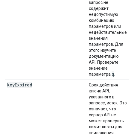
запрос не
содержит
недопустимую
комбинацию
параметров или
недействительные
значения
параметров. Для
этого изучите
документацию
API. Проверьте
значение
q
параметра
.
key
Expired
Срок действия
ключа API,
указанного в
запросе, истек. Это
означает, что
сервер API не
может проверить
лимит квоты для
приложения,