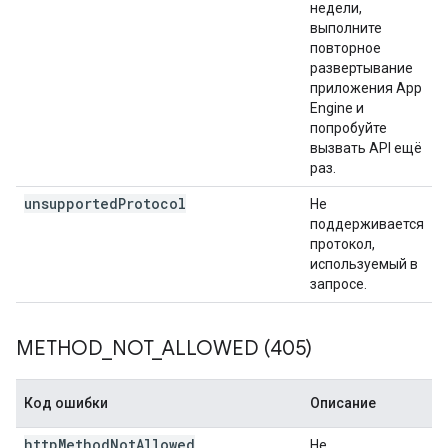
недели,
выполните
повторное
развертывание
приложения App
Engine и
попробуйте
вызвать API ещё
раз.
unsupported
Protocol
Не
поддерживается
протокол,
используемый в
запросе.
METHOD
_
NOT
_
ALLOWED (405)
Код ошибки
Описание
http
Method
Not
Allowed
Не