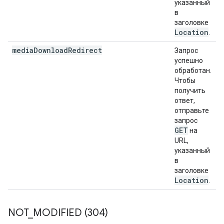
указанный
в
заголовке
Location
.
media
Download
Redirect
Запрос
успешно
обработан.
Чтобы
получить
ответ,
отправьте
запрос
GET
на
URL,
указанный
в
заголовке
Location
.
NOT
_
MODIFIED (304)