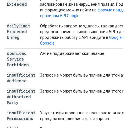
Exceeded
заблокирован из-за нарушения правил. Подр
информацию можно найти на
форуме поддер
правилам API Google
.
daily
Limit
Обработать запрос не удалось, так как достиг
Exceeded
предел анонимного использования API в день
Unreg
продолжить работу с API, войдите в
Google De
Console
.
download
API не поддерживает скачивание.
Service
Forbidden
insufficient
Запрос не может быть выполнен для этой ауд
Audience
insufficient
Запрос не может быть выполнен для этого пр
Authorized
Party
insufficient
У аутентифицированного пользователя недо
Permissions
прав для выполнения этого запроса.