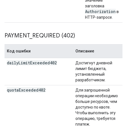
значение
заголовка
Authorization
в
HTTP-запросе.
PAYMENT
_
REQUIRED (402)
Код ошибки
Описание
daily
Limit
Exceeded402
Достигнут дневной
лимит бюджета,
установленный
разработчиком.
quota
Exceeded402
Для запрошенной
операции необходимо
больше ресурсов, чем
доступно по квоте.
Чтобы выполнить эту
операцию, требуется
платеж.