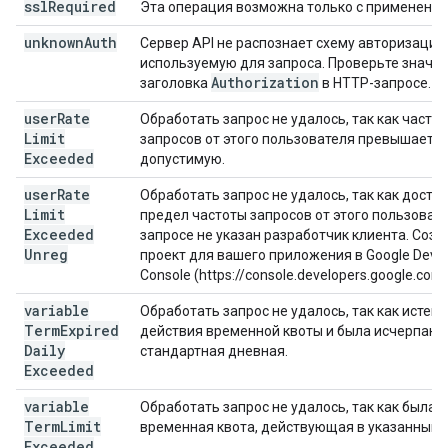
ssl
Required
Эта операция возможна только с применение
unknown
Auth
Сервер API не распознает схему авторизации,
используемую для запроса. Проверьте значе
Authorization
заголовка
в HTTP-запросе.
user
Rate
Обработать запрос не удалось, так как частот
Limit
запросов от этого пользователя превышает
Exceeded
допустимую.
user
Rate
Обработать запрос не удалось, так как достиг
Limit
предел частоты запросов от этого пользовате
Exceeded
запросе не указан разработчик клиента. Созд
Unreg
проект для вашего приложения в Google Deve
Console (https://console.developers.google.com)
variable
Обработать запрос не удалось, так как истек 
Term
Expired
действия временной квоты и была исчерпана
Daily
стандартная дневная.
Exceeded
variable
Обработать запрос не удалось, так как была 
Term
Limit
временная квота, действующая в указанный 
Exceeded