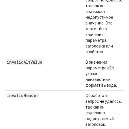
запрос не удалось,
так как он
содержал
недопустимое
значение. Это
может быть
значение
параметра,
заголовка или
свойства.
invalid
Alt
Value
В значении
alt
параметра
указан
неизвестный
формат вывода.
invalid
Header
Обработать
запрос не удалось,
так как он
содержал
недопустимый
заголовок.