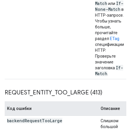
Match
If-
или
None-Match
в
HTTP-запросе.
Чтобы узнать
больше,
прочитайте
раздел
ETag
спецификации
HTTP.
Проверьте
значение
If-
заголовка
Match
.
REQUEST
_
ENTITY
_
TOO
_
LARGE (413)
Код ошибки
Описание
backend
Request
Too
Large
Слишком
большой