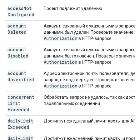
access
Not
Проект подлежит удалению.
Configured
account
Аккаунт, связанный с указанными в запросе 
Deleted
данными, был удален. Проверьте значение за
Authorization
в HTTP-запросе.
account
Аккаунт, связанный с указанными в запросе 
Disabled
данными, был отключен. Проверьте значение
Authorization
в HTTP-запросе.
account
Адрес электронной почты пользователя, де
Unverified
запрос, не подтвержден. Проверьте значение
Authorization
в HTTP-запросе.
concurrent
Обработать запрос не удалось, так как дости
Limit
параллельных соединений.
Exceeded
daily
Limit
Достигнут ежедневный лимит квоты для API.
Exceeded
daily
Limit
Достигнут ежедневный лимит квоты, и проек