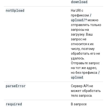
download
.
not
Upload
На URI с
/
префиксом
upload
/
*
можно
отправлять только
запросы на
загрузку. Ваш
запрос не
относится к их
числу, поэтому
обработать его не
удалось.
Отправьте запрос
на тот же адрес,
/
но без префикса
upload
.
parse
Error
Сервер API не
может обработать
тело запроса.
required
В запросе