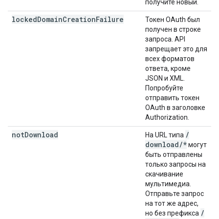
получите новый.
locked
Domain
Creation
Failure
Токен OAuth был
получен в строке
запроса. API
запрещает это для
всех форматов
ответа, кроме
JSON и XML.
Попробуйте
отправить токен
OAuth в заголовке
Authorization.
not
Download
/
На URL типа
download
/
*
могут
быть отправлены
только запросы на
скачивание
мультимедиа.
Отправьте запрос
на тот же адрес,
/
но без префикса