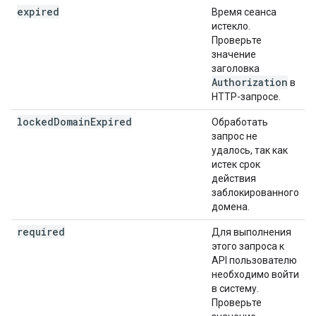
expired
Время сеанса
истекло.
Проверьте
значение
заголовка
Authorization
в
HTTP-запросе.
locked
Domain
Expired
Обработать
запрос не
удалось, так как
истек срок
действия
заблокированного
домена.
required
Для выполнения
этого запроса к
API пользователю
необходимо войти
в систему.
Проверьте