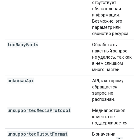
отсутствует
обязательная
информация.
Возможно, это
параметр или
свойство ресурса.
too
Many
Parts
Обработать
пакетный запрос
не удалось, так как
в нем слишком
много частей.
unknown
Api
API, к которому
обращается
запрос, не
распознан.
unsupported
Media
Protocol
Медиапротокол
клиента не
поддерживается.
unsupported
Output
Format
В значении