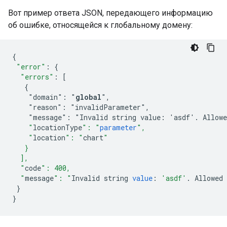
Вот пример ответа JSON, передающего информацию
об ошибке, относящейся к глобальному домену:
{
"error"
:
{
"errors"
:
[
   {
    "domain": "
global
",
    "reason": "invalidParameter",
    "message": "Invalid string value: 'asdf'. Allowe
    "
locationType
": "
parameter
",
    "
location
": "
chart
"
   }
  ],
  "
code
": 400,
  "
message
": "
Invalid
string
value
:
'asdf'
.
Allowed
}
}