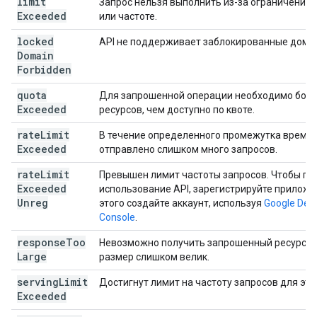
limit
Запрос нельзя выполнить из-за ограничений 
Exceeded
или частоте.
locked
API не поддерживает заблокированные доме
Domain
Forbidden
quota
Для запрошенной операции необходимо бол
Exceeded
ресурсов, чем доступно по квоте.
rate
Limit
В течение определенного промежутка време
Exceeded
отправлено слишком много запросов.
rate
Limit
Превышен лимит частоты запросов. Чтобы п
Exceeded
использование API, зарегистрируйте приложе
Unreg
этого создайте аккаунт, используя
Google Dev
Console
.
response
Too
Невозможно получить запрошенный ресурс, та
Large
размер слишком велик.
serving
Limit
Достигнут лимит на частоту запросов для этог
Exceeded