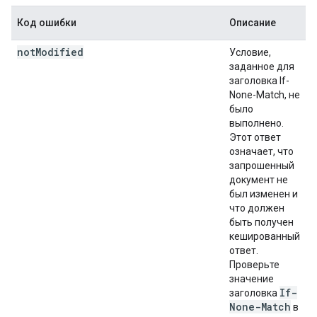
Код ошибки
Описание
not
Modified
Условие,
заданное для
заголовка If-
None-Match, не
было
выполнено.
Этот ответ
означает, что
запрошенный
документ не
был изменен и
что должен
быть получен
кешированный
ответ.
Проверьте
значение
If-
заголовка
None-Match
в