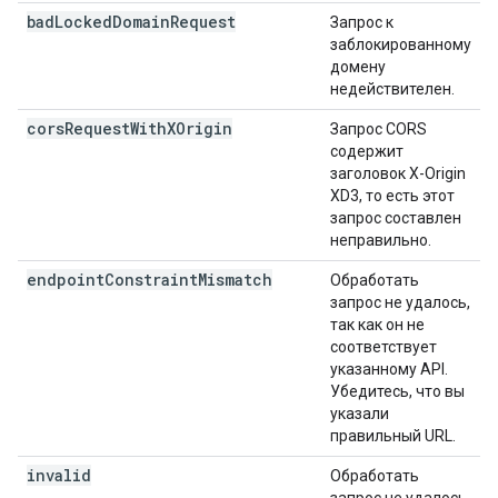
bad
Locked
Domain
Request
Запрос к
заблокированному
домену
недействителен.
cors
Request
With
XOrigin
Запрос CORS
содержит
заголовок X-Origin
XD3, то есть этот
запрос составлен
неправильно.
endpoint
Constraint
Mismatch
Обработать
запрос не удалось,
так как он не
соответствует
указанному API.
Убедитесь, что вы
указали
правильный URL.
invalid
Обработать