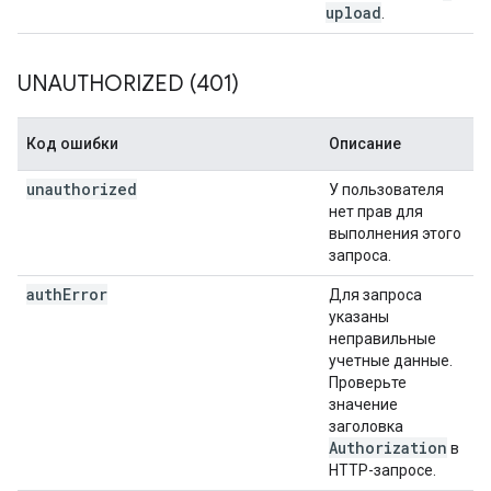
upload
.
UNAUTHORIZED (401)
Код ошибки
Описание
unauthorized
У пользователя
нет прав для
выполнения этого
запроса.
auth
Error
Для запроса
указаны
неправильные
учетные данные.
Проверьте
значение
заголовка
Authorization
в
HTTP-запросе.