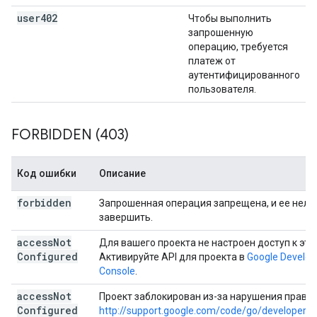
user402
Чтобы выполнить
запрошенную
операцию, требуется
платеж от
аутентифицированного
пользователя.
FORBIDDEN (403)
Код ошибки
Описание
forbidden
Запрошенная операция запрещена, и ее нель
завершить.
access
Not
Для вашего проекта не настроен доступ к этом
Configured
Активируйте API для проекта в
Google Develop
Console
.
access
Not
Проект заблокирован из-за нарушения правил
Configured
http://support.google.com/code/go/developer_