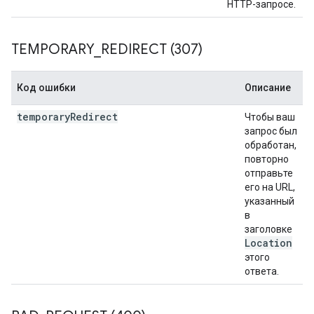
HTTP-запросе.
TEMPORARY
_
REDIRECT (307)
Код ошибки
Описание
temporary
Redirect
Чтобы ваш
запрос был
обработан,
повторно
отправьте
его на URL,
указанный
в
заголовке
Location
этого
ответа.