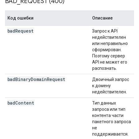
BAD
_
REQUEST (400)
Код ошибки
Описание
bad
Request
Запрос к API
недействителен
или неправильно
сформирован.
Поэтому сервер
API не может его
распознать.
bad
Binary
Domain
Request
Двоичный запрос
к домену
недействителен.
bad
Content
Тип данных
запроса или тип
контента части
пакетного запроса
не
поддерживается.