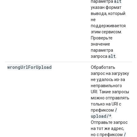
alt
параметра
указан формат
вывода, который
не
поддерживается
этим сервисом.
Проверьте
значение
параметра
alt
запроса
.
wrong
Url
For
Upload
Обработать
запрос на загрузку
не удалось из-за
неправильного
URI. Такие запросы
можно отправлять
только на URI с
/
префиксом
upload
/
*
.
Отправьте запрос
на тот же адрес,
/
но с префиксом