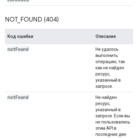
NOT
_
FOUND (404)
Код ошибки
Описание
not
Found
Не удалось
выполнить
операцию, так
как не найден
ресурс,
указанный в
запросе.
not
Found
Не найден
ресурс,
указанный в
запросе. Если вы
не пользовались
этим API в
последние две