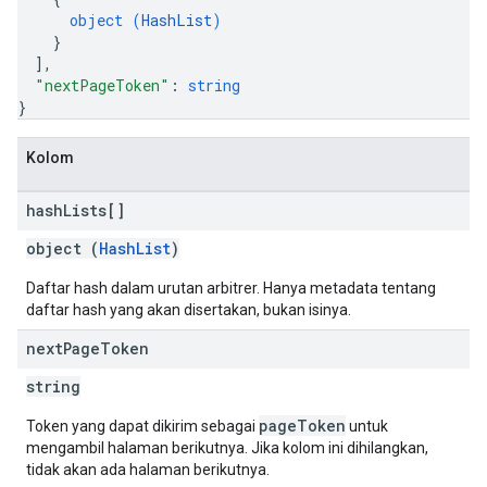
object (
HashList
)
}
]
,
"nextPageToken"
: 
string
}
Kolom
hash
Lists[]
object (
HashList
)
Daftar hash dalam urutan arbitrer. Hanya metadata tentang
daftar hash yang akan disertakan, bukan isinya.
next
Page
Token
string
pageToken
Token yang dapat dikirim sebagai
untuk
mengambil halaman berikutnya. Jika kolom ini dihilangkan,
tidak akan ada halaman berikutnya.