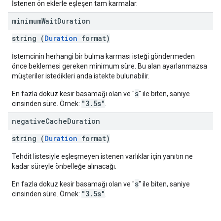
İstenen ön eklerle eşleşen tam karmalar.
minimum
Wait
Duration
string (
Duration
format)
İstemcinin herhangi bir bulma karması isteği göndermeden
önce beklemesi gereken minimum süre. Bu alan ayarlanmazsa
müşteriler istedikleri anda istekte bulunabilir.
s
En fazla dokuz kesir basamağı olan ve "
" ile biten, saniye
"3.5s"
cinsinden süre. Örnek:
.
negative
Cache
Duration
string (
Duration
format)
Tehdit listesiyle eşleşmeyen istenen varlıklar için yanıtın ne
kadar süreyle önbelleğe alınacağı.
s
En fazla dokuz kesir basamağı olan ve "
" ile biten, saniye
"3.5s"
cinsinden süre. Örnek:
.