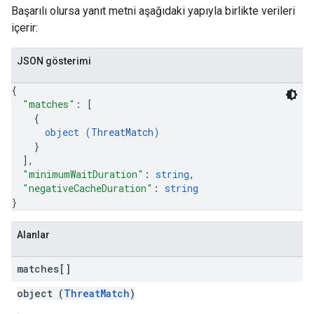
Başarılı olursa yanıt metni aşağıdaki yapıyla birlikte verileri
içerir:
JSON gösterimi
{
"matches"
: 
[
{
object (
ThreatMatch
)
}
]
,
"minimumWaitDuration"
: 
string
,
"negativeCacheDuration"
: 
string
}
Alanlar
matches[]
object (
ThreatMatch
)