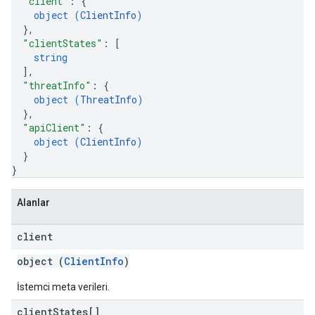
"client"
: 
{
object (
ClientInfo
)
}
,
"clientStates"
: 
[
string
]
,
"threatInfo"
: 
{
object (
ThreatInfo
)
}
,
"apiClient"
: 
{
object (
ClientInfo
)
}
}
Alanlar
client
object (
ClientInfo
)
İstemci meta verileri.
client
States[]