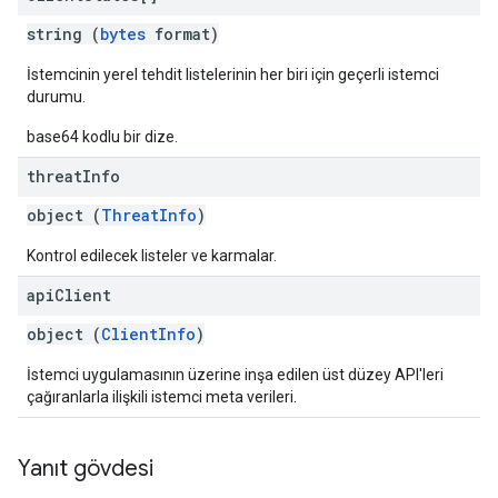
string (
bytes
format)
İstemcinin yerel tehdit listelerinin her biri için geçerli istemci
durumu.
base64 kodlu bir dize.
threat
Info
object (
ThreatInfo
)
Kontrol edilecek listeler ve karmalar.
api
Client
object (
ClientInfo
)
İstemci uygulamasının üzerine inşa edilen üst düzey API'leri
çağıranlarla ilişkili istemci meta verileri.
Yanıt gövdesi