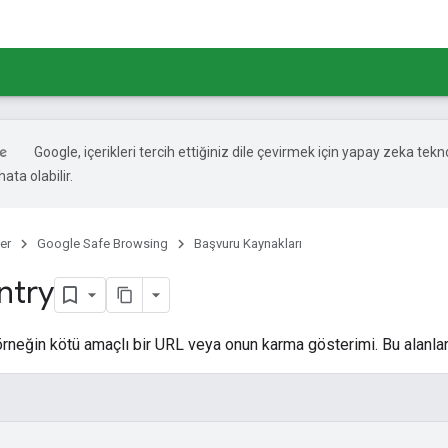
Google, içerikleri tercih ettiğiniz dile çevirmek için yapay zeka tekno
ata olabilir.
er
Google Safe Browsing
Başvuru Kaynakları
ntry
 örneğin kötü amaçlı bir URL veya onun karma gösterimi. Bu alanlard