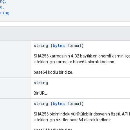
ng
,
g
,
ring
string (
bytes
format)
SHA256 karmasının 4-32 baytlık en önemli kısmını içer
istekleri için karmalar base64 olarak kodlanır.
base64 kodlu bir dize.
string
Bir URL.
string (
bytes
format)
SHA256 biçimindeki yürütülebilir dosyanın özeti. API h
istekleri için özetler base64 olarak kodlanır.