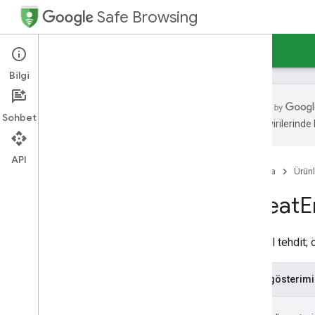
Safe Browsing
Ana Sayfa
Rehberler
Başvuru Kaynakları
Bilgi
Sohbet
zeka çevirilerinde h
Güvenli Tarama API'si (V5)
Güvenli Tarama API'leri (V4)
API
Ana Sayfa
Ürünl
REST Kaynakları
Tam Karmalar
Threat
E
tehdit
Listesi
Güncellemeleri
threat
Lists
Bireysel tehdit;
tehdit
Eşleştirmeler
Types
JSON gösterimi
İstemci Bilgileri
Platform Türü
{