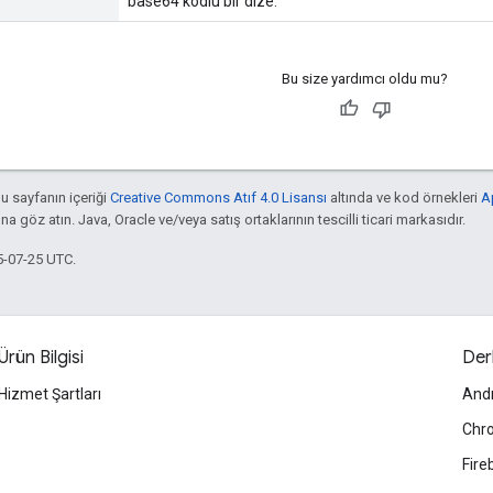
base64 kodlu bir dize.
Bu size yardımcı oldu mu?
bu sayfanın içeriği
Creative Commons Atıf 4.0 Lisansı
altında ve kod örnekleri
A
'na göz atın. Java, Oracle ve/veya satış ortaklarının tescilli ticari markasıdır.
5-07-25 UTC.
Ürün Bilgisi
Der
Hizmet Şartları
And
Chr
Fire