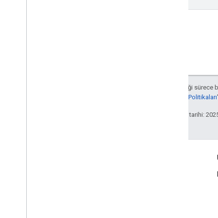
Aksi belirtilmediği sürece 
Developers Site Politikaları
Son güncelleme tarihi: 202
Bağlan
Google Çevrimiçi Güvenlik Blogu
Forum