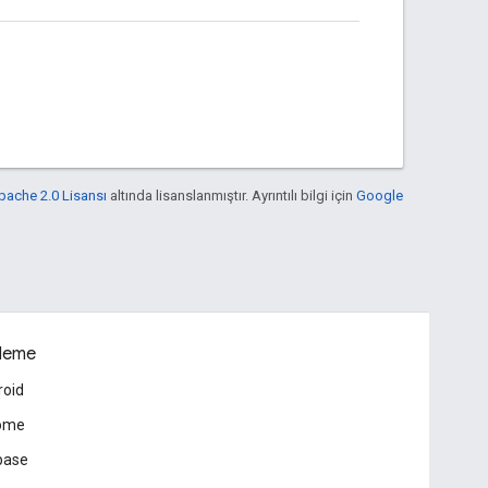
pache 2.0 Lisansı
altında lisanslanmıştır. Ayrıntılı bilgi için
Google
leme
roid
ome
base