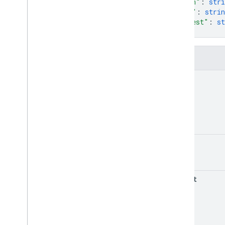
"hash"
: 
stri
Tehdit Girişi
"url"
: 
strin
Tehdit
Girişi
Türü
"digest"
: 
st
Tehdit Bilgisi
}
Tehdit Eşleştirme
Threat
Type
Alanlar
hash
url
digest